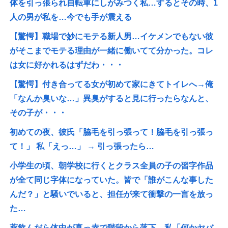
体を引っ張られ自転車にしがみつく私…するとその時、1
人の男が私を…今でも手が震える
【驚愕】職場で妙にモテる新人男…イケメンでもない彼
がそこまでモテる理由が一緒に働いてて分かった。コレ
は女に好かれるはずだわ・・・
【驚愕】付き合ってる女が初めて家にきてトイレへ→俺
「なんか臭いな…」異臭がすると見に行ったらなんと、
その子が・・・
初めての夜、彼氏「脇毛を引っ張って！脇毛を引っ張っ
て！」 私「えっ…」 → 引っ張ったら…
小学生の頃、朝学校に行くとクラス全員の子の習字作品
が全て同じ字体になっていた。皆で「誰がこんな事した
んだ？」と騒いでいると、担任が来て衝撃の一言を放っ
た…
薬飲んだら体中が真っ赤で階段から落下。私「何かヤバ