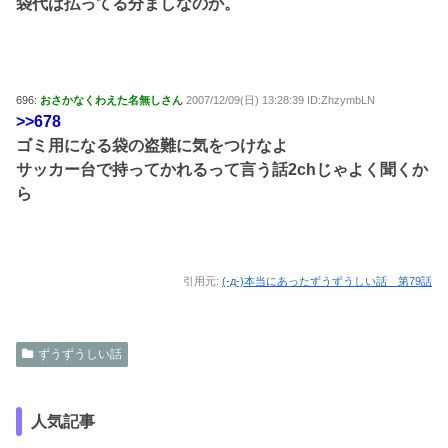
袋代は払ってる分ましなのか。
696:
おさかなくわえた名無しさん
2007/12/09(日) 13:28:39 ID:ZhzymbLN
>>678
ゴミ用になる袋の盗難に気をつけなよ
サッカー台で持ってかれるって言う話2chじゃよく聞くか
ら
引用元:
(-д-)本当にあったずうずうしい話 第79話
ずうずうしい話
人気記事