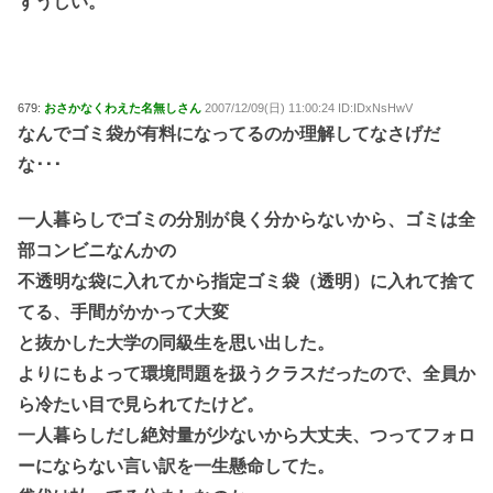
ずうしい。
679:
おさかなくわえた名無しさん
2007/12/09(日) 11:00:24 ID:IDxNsHwV
なんでゴミ袋が有料になってるのか理解してなさげだ
な･･･
一人暮らしでゴミの分別が良く分からないから、ゴミは全
部コンビニなんかの
不透明な袋に入れてから指定ゴミ袋（透明）に入れて捨て
てる、手間がかかって大変
と抜かした大学の同級生を思い出した。
よりにもよって環境問題を扱うクラスだったので、全員か
ら冷たい目で見られてたけど。
一人暮らしだし絶対量が少ないから大丈夫、つってフォロ
ーにならない言い訳を一生懸命してた。