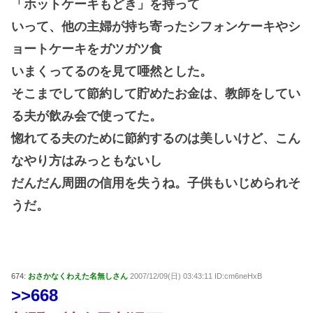
「ホットケーキもどき」を持って
いって、他の主婦が持ち寄ったシフォンケーキやシ
ョートケーキをガツガツ食
いまくってるのを見て唖然とした。
そこまでして節約して貯めたお金は、教師をしてい
る夫が飲み会で使ってた。
惚れてる夫のために節約するのは美しいけど、こん
なやり方はみっともないし
だんだん周囲の信用を失うね。子供もいじめられそ
うだ。
674:
おさかなくわえた名無しさん
2007/12/09(日) 03:43:11 ID:cm6neHxB
>>668