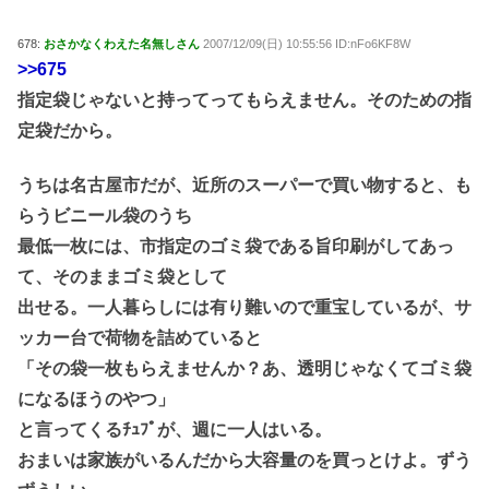
678:
おさかなくわえた名無しさん
2007/12/09(日) 10:55:56 ID:nFo6KF8W
>>675
指定袋じゃないと持ってってもらえません。そのための指
定袋だから。
うちは名古屋市だが、近所のスーパーで買い物すると、も
らうビニール袋のうち
最低一枚には、市指定のゴミ袋である旨印刷がしてあっ
て、そのままゴミ袋として
出せる。一人暮らしには有り難いので重宝しているが、サ
ッカー台で荷物を詰めていると
「その袋一枚もらえませんか？あ、透明じゃなくてゴミ袋
になるほうのやつ」
と言ってくるﾁｭﾌﾟが、週に一人はいる。
おまいは家族がいるんだから大容量のを買っとけよ。ずう