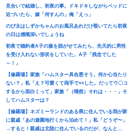
見合いで結婚し、初夜の事。ドキドキしながらベッドに
近づいたら、嫁「何すんの」俺「えっ」
のび太はしずかちゃんのお風呂あれだけ覗いてたら初夜
の日は感慨深いでしょうね
初夜で婚約者A子の服を脱がせてみたら、先天的に男性
を受け入れない形状をしていた。A子「残念でした
～！」
【修羅場】家族「ハムスター具合悪そう。何か心当たり
ない？」私「え？可愛くて両手で××した。だってウ〇コ
するから面白くって」家族「（唖然）それは・・・」そ
してハムスターは？
【修羅場】ネズミーランドのある県に住んでいる我が家
に親戚「あの遊園地行くから泊めて！」私「どうぞ〜」
→すると！親戚は北陸に住んでいるのだが、なんと…