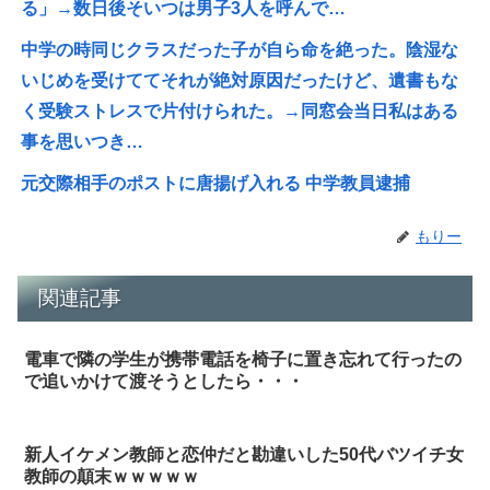
る」→数日後そいつは男子3人を呼んで…
中学の時同じクラスだった子が自ら命を絶った。陰湿な
いじめを受けててそれが絶対原因だったけど、遺書もな
く受験ストレスで片付けられた。→同窓会当日私はある
事を思いつき…
元交際相手のポストに唐揚げ入れる 中学教員逮捕
もりー
関連記事
電車で隣の学生が携帯電話を椅子に置き忘れて行ったの
で追いかけて渡そうとしたら・・・
新人イケメン教師と恋仲だと勘違いした50代バツイチ女
教師の顛末ｗｗｗｗｗ