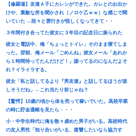
【修羅場】友達Ａ子にカレシができた。カレとのお出か
けや、素敵な所を聞かされ（ノロケ乙ｗｗ）な感じで聞
いていた →段々と雲行きが怪しくなってきて・・
３年間付き合ってた彼女に３年目の記念日に振られた
彼女と電話中、俺「ちょっとトイレ」そのまま寝てしま
った。翌朝、俺メール「ごめんね」彼女メール「あれか
ら１時間待ってたんだけど！」謝ってるのになんだよそ
れ？イライラする。
彼女「私と話してるより『男友達』と話してるほうが楽
しそうだね」←これ当たり前じゃね？
【驚愕】10歳の頃から体を売って稼いでいた。高校卒業
の時に貯金通帳を見たら・・・
小・中学生時代に俺を散々虐めた男子がいる。高校時代
の友人男性「知り合いがいる、復讐したいなら協力す