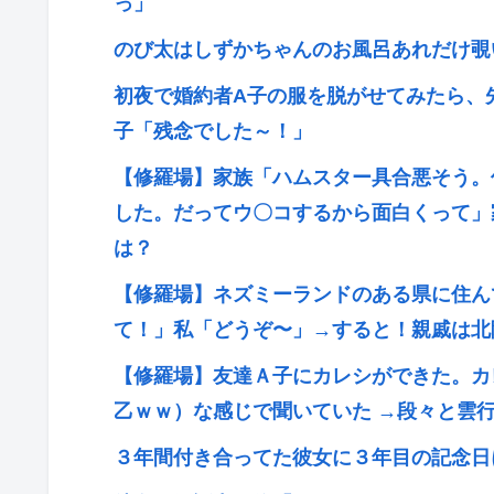
っ」
のび太はしずかちゃんのお風呂あれだけ覗
初夜で婚約者A子の服を脱がせてみたら、
子「残念でした～！」
【修羅場】家族「ハムスター具合悪そう。
した。だってウ〇コするから面白くって」
は？
【修羅場】ネズミーランドのある県に住ん
て！」私「どうぞ〜」→すると！親戚は北
【修羅場】友達Ａ子にカレシができた。カ
乙ｗｗ）な感じで聞いていた →段々と雲
３年間付き合ってた彼女に３年目の記念日