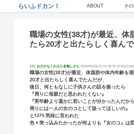
らいふドカン！
ABOUT
その
職場の女性(38才)が最近、
たら20才と出たらしく喜ん
225:
おさかなくわえた名無しさん
2009/06/29(月) 01:30:35 ID:65Z1mql
職場の女性(38才)が最近、体脂肪や体内年齢を
20才と出たらしく喜んでたんだが、
後日、何ともなしに子供さんの話を振ったら
『周りに母親だと思われたくない』
『実年齢より遥かに若いことが分かったんだか
周りには一人の女のコとして扱ってほしいの』
とﾋｽﾃﾘ-気味に言われた
色々突っ込みたかったが何よりも『女のコ』は