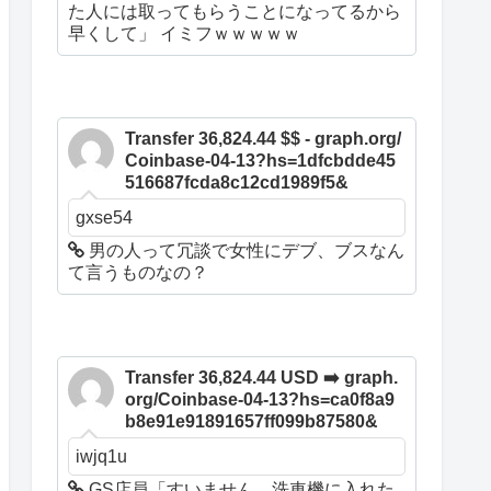
た人には取ってもらうことになってるから
早くして」 イミフｗｗｗｗｗ
Transfer 36,824.44 $$ - graph.org/
Coinbase-04-13?hs=1dfcbdde45
516687fcda8c12cd1989f5&
gxse54
男の人って冗談で女性にデブ、ブスなん
て言うものなの？
Transfer 36,824.44 USD ➡️ graph.
org/Coinbase-04-13?hs=ca0f8a9
b8e91e91891657ff099b87580&
iwjq1u
GS店員「すいません、洗車機に入れた