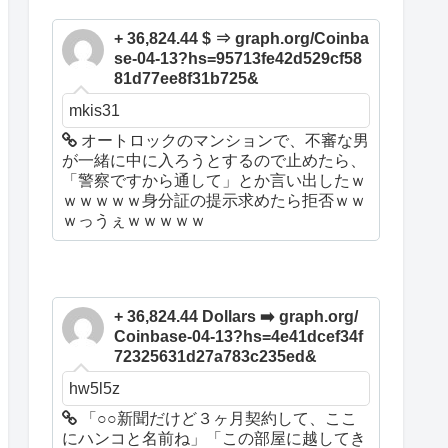
+ 36,824.44 $ ⇒ graph.org/Coinba
se-04-13?hs=95713fe42d529cf58
81d77ee8f31b725&
mkis31
オートロックのマンションで、不審な男
が一緒に中に入ろうとするので止めたら、
「警察ですから通して」とか言い出したｗ
ｗｗｗｗｗ身分証の提示求めたら拒否ｗｗ
ｗっうぇｗｗｗｗｗ
+ 36,824.44 Dollars ➡️ graph.org/
Coinbase-04-13?hs=4e41dcef34f
72325631d27a783c235ed&
hw5l5z
「○○新聞だけど３ヶ月契約して、ここ
にハンコと名前ね」「この部屋に越してき