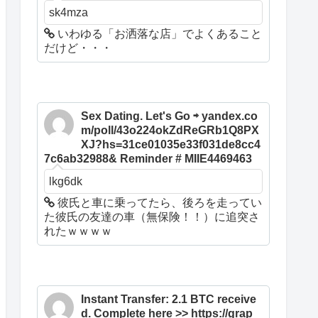
sk4mza
いわゆる「お洒落な店」でよくあること
だけど・・・
Sex Dating. Let's Go ⇨ yandex.co
m/poll/43o224okZdReGRb1Q8PX
XJ?hs=31ce01035e33f031de8cc4
7c6ab32988& Reminder # MIIE4469463
lkg6dk
彼氏と車に乗ってたら、後ろを走ってい
た彼氏の友達の車（無保険！！）に追突さ
れたｗｗｗｗ
Instant Transfer: 2.1 BTC receive
d. Complete here >> https://grap