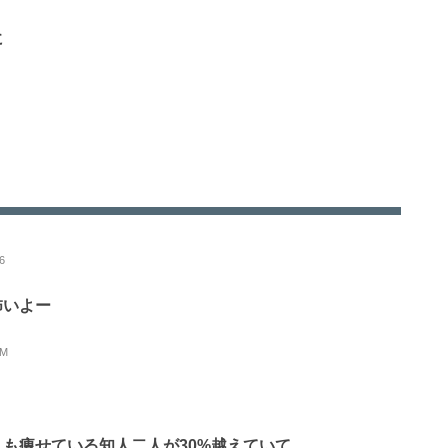
に
6
怖いよー
+M
も痩せている知人二人が30%越えていて、