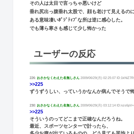
その人は太目で言っちゃ悪いけど
垂れ尻出っ腹垂れ太股で、顔も老けて見えるの
ある意味凄いﾎﾟｼﾞﾃｨﾌﾞな所は逆に感心した。
でも薄ら寒さも感じて少し怖かった
ユーザーの反応
226:
おさかなくわえた名無しさん
2009/06/29(月) 02:25:07 ID:1kNiZ7R
>>225
ずうずうしい、っていうかなんか病んでそうで
230:
おさかなくわえた名無しさん
2009/06/29(月) 03:12:14 ID:nzs6pV
>>225
そういうのってどこまで正確なんだろうね。
最近、スポーツセンターで計ったら、
多少お腹が出ているものの、どう見ても平均より