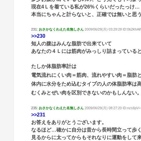
現在4Ｌを着ている私が26%くらいだったっけ…
本当にちゃんと計らないと、正確では無いと思
231:
おさかなくわえた名無しさん
2009/06/29(月) 03:29:28 ID:0b2KhAlf
>>230
知人の腹はみんな脂肪で出来ていて
あなたの４Ｌには筋肉がみっしり詰まっている
たしか体脂肪率計は
電気流れにくい肉＝筋肉、流れやすい肉＝脂肪
体内に水分をため込むタイプの人の体脂肪率は
むくみとぜい肉を区別できないのかもしんない
235:
おさかなくわえた名無しさん
2009/06/29(月) 08:27:20 ID:nzs6pV
>>231
お答えをありがとうございます。
なるほど…確かに自分は昔から長時間立って歩
見るからに太ってからもそれなりに運動をして