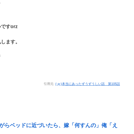
ｗ
すorz
礼します。
F
引用元:
(-д-)本当にあったずうずうしい話 第105話
がらベッドに近づいたら、嫁「何すんの」俺「え