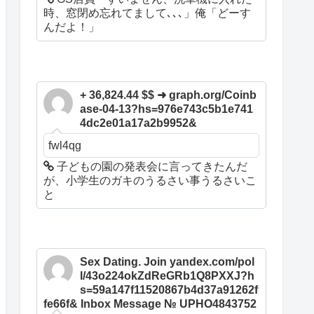
時、窓閉め忘れてまして､､､」俺「どーす
んだよ！」
+ 36,824.44 $$ ➜ graph.org/Coinb
ase-04-13?hs=976e743c5b1e741
4dc2e01a17a2b9952&
fwl4qg
子どもの園の発表会に言ってきたんだ
が、小学生のガキのうるさい事うるさいこ
と
Sex Dating. Join yandex.com/pol
l/43o224okZdReGRb1Q8PXXJ?h
s=59a147f11520867b4d37a91262f
fe66f& Inbox Message № UPHO4843752