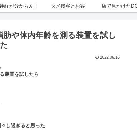
神経が分からん！
ダメ接客とお客
店で見かけたD
体脂肪や体内年齢を測る装置を試し
でた
2022.06.16
x
測る装置を試したら
ら
図々し過ぎると思った