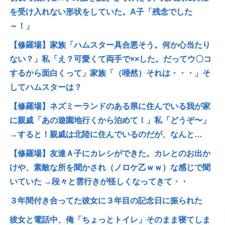
を受け入れない形状をしていた。A子「残念でした
～！」
【修羅場】家族「ハムスター具合悪そう。何か心当たり
ない？」私「え？可愛くて両手で××した。だってウ〇コ
するから面白くって」家族「（唖然）それは・・・」そ
してハムスターは？
【修羅場】ネズミーランドのある県に住んでいる我が家
に親戚「あの遊園地行くから泊めて！」私「どうぞ〜」
→すると！親戚は北陸に住んでいるのだが、なんと…
【修羅場】友達Ａ子にカレシができた。カレとのお出か
けや、素敵な所を聞かされ（ノロケ乙ｗｗ）な感じで聞
いていた →段々と雲行きが怪しくなってきて・・
３年間付き合ってた彼女に３年目の記念日に振られた
彼女と電話中、俺「ちょっとトイレ」そのまま寝てしま