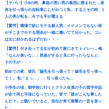
【ヤバい】小6の時、鼻息の荒い男の集団に囲まれた→身
体を引っ張られ自転車にしがみつく私…するとその時、1
人の男が私を…今でも手が震える
【驚愕】職場で妙にモテる新人男…イケメンでもない彼
がそこまでモテる理由が一緒に働いてて分かった。コレ
は女に好かれるはずだわ・・・
【驚愕】付き合ってる女が初めて家にきてトイレへ→俺
「なんか臭いな…」異臭がすると見に行ったらなんと、
その子が・・・
初めての夜、彼氏「脇毛を引っ張って！脇毛を引っ張っ
て！」 私「えっ…」 → 引っ張ったら…
小学生の頃、朝学校に行くとクラス全員の子の習字作品
が全て同じ字体になっていた。皆で「誰がこんな事した
んだ？」と騒いでいると、担任が来て衝撃の一言を放っ
た…