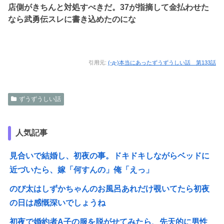
店側がきちんと対処すべきだ。37が指摘して金払わせた
なら武勇伝スレに書き込めたのにな
引用元:
(-д-)本当にあったずうずうしい話 第133話
ずうずうしい話
人気記事
見合いで結婚し、初夜の事。ドキドキしながらベッドに
近づいたら、嫁「何すんの」俺「えっ」
のび太はしずかちゃんのお風呂あれだけ覗いてたら初夜
の日は感慨深いでしょうね
初夜で婚約者A子の服を脱がせてみたら、先天的に男性