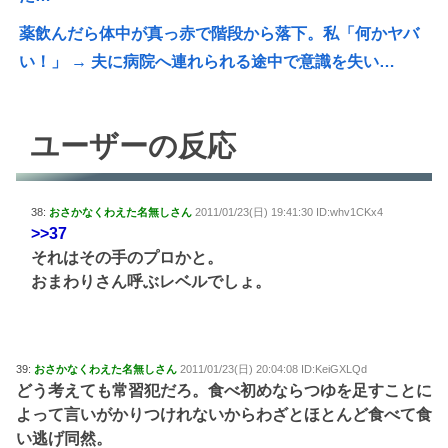
薬飲んだら体中が真っ赤で階段から落下。私「何かヤバ
い！」 → 夫に病院へ連れられる途中で意識を失い…
ユーザーの反応
38:
おさかなくわえた名無しさん
2011/01/23(日) 19:41:30 ID:whv1CKx4
>>37
それはその手のプロかと。
おまわりさん呼ぶレベルでしょ。
39:
おさかなくわえた名無しさん
2011/01/23(日) 20:04:08 ID:KeiGXLQd
どう考えても常習犯だろ。食べ初めならつゆを足すことに
よって言いがかりつけれないからわざとほとんど食べて食
い逃げ同然。