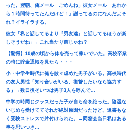
った。翌朝、俺メール「ごめんね」彼女メール「あれか
ら１時間待ってたんだけど！」謝ってるのになんだよそ
れ？イライラする。
彼女「私と話してるより『男友達』と話してるほうが楽
しそうだね」←これ当たり前じゃね？
【驚愕】10歳の頃から体を売って稼いでいた。高校卒業
の時に貯金通帳を見たら・・・
小・中学生時代に俺を散々虐めた男子がいる。高校時代
の友人男性「知り合いがいる、復讐したいなら協力す
る」→数日後そいつは男子3人を呼んで…
中学の時同じクラスだった子が自ら命を絶った。陰湿な
いじめを受けててそれが絶対原因だったけど、遺書もな
く受験ストレスで片付けられた。→同窓会当日私はある
事を思いつき…