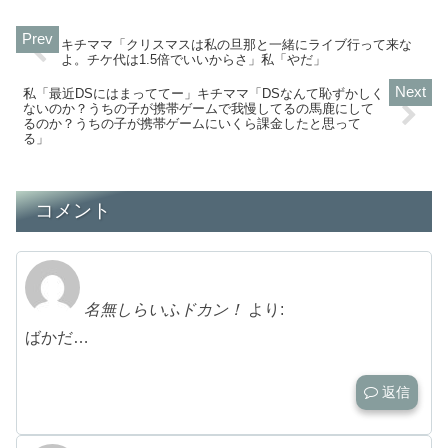
キチママ「クリスマスは私の旦那と一緒にライブ行って来な
よ。チケ代は1.5倍でいいからさ」私「やだ」
私「最近DSにはまっててー」キチママ「DSなんて恥ずかしく
ないのか？うちの子が携帯ゲームで我慢してるの馬鹿にして
るのか？うちの子が携帯ゲームにいくら課金したと思って
る」
コメント
名無しらいふドカン！
より:
ばかだ…
返信