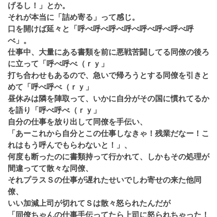
げるし！」とか。
それが本当に「詰め寄る」って感じ。
口を開けば延々と「呼べ呼べ呼べ呼べ呼べ呼べ呼べ呼
べ」。
仕事中、大量にある書類を前に悪戦苦闘してる同僚の後ろ
に立って「呼べ呼べ（ｒｙ」
打ち合わせもあるので、急いで帰ろうとする同僚を引きと
めて「呼べ呼べ（ｒｙ」
昼休みは隣を陣取って、いかに自分がその国に慣れてるか
を語り「呼べ呼べ（ｒｙ」
自分の仕事を放り出して同僚を手伝い、
「あーこれから自分とこの仕事しなきゃ！残業だなー！こ
れはもう呼んでもらわないと！」、
何度も断ったのに書類持って行かれて、しかもその処理が
間違ってて散々な同僚、
それプラスＳの仕事が遅れたせいでしわ寄せの来た他同
僚、
いい加減上司が切れてＳは散々怒られたんだが
「同僚ちゃんの仕事手伝ってたら上司に怒られちゃった！