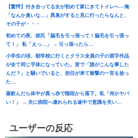
【驚愕】付き合ってる女が初めて家にきてトイレへ→俺
「なんか臭いな…」異臭がすると見に行ったらなんと、
その子が・・・
初めての夜、彼氏「脇毛を引っ張って！脇毛を引っ張っ
て！」 私「えっ…」 → 引っ張ったら…
小学生の頃、朝学校に行くとクラス全員の子の習字作品
が全て同じ字体になっていた。皆で「誰がこんな事した
んだ？」と騒いでいると、担任が来て衝撃の一言を放っ
た…
薬飲んだら体中が真っ赤で階段から落下。私「何かヤバ
い！」 → 夫に病院へ連れられる途中で意識を失い…
ユーザーの反応