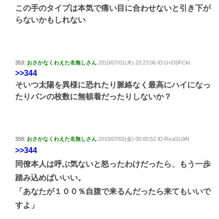
この手のタイプは本気で痛い目に合わせないと引き下が
らないかもしれない
353:
おさかなくわえた名無しさん
2010/07/01(木) 23:23:06 ID:U+DSFCkt
>>344
そいつ太陽を異様に恐れたり脈絡なく最高にハイになっ
たりパンの枚数に無頓着だったりしないか？
358:
おさかなくわえた名無しさん
2010/07/02(金) 00:00:52 ID:RxuGL0iN
>>344
同僚本人は呼ぶ気ないと怒ったわけだったら、もう一歩
踏み込めばいいい。
「あなたが１００％自腹で来るんだったら来てもいいで
すよ」