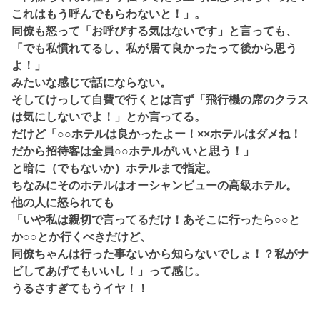
これはもう呼んでもらわないと！」。
同僚も怒って「お呼びする気はないです」と言っても、
「でも私慣れてるし、私が居て良かったって後から思う
よ！」
みたいな感じで話にならない。
そしてけっして自費で行くとは言ず「飛行機の席のクラス
は気にしないでよ！」とか言ってる。
だけど「○○ホテルは良かったよー！××ホテルはダメね！
だから招待客は全員○○ホテルがいいと思う！」
と暗に（でもないか）ホテルまで指定。
ちなみにそのホテルはオーシャンビューの高級ホテル。
他の人に怒られても
「いや私は親切で言ってるだけ！あそこに行ったら○○と
か○○とか行くべきだけど、
同僚ちゃんは行った事ないから知らないでしょ！？私がナ
ビしてあげてもいいし！」って感じ。
うるさすぎてもうイヤ！！