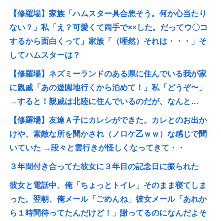
【修羅場】家族「ハムスター具合悪そう。何か心当たり
ない？」私「え？可愛くて両手で××した。だってウ〇コ
するから面白くって」家族「（唖然）それは・・・」そ
してハムスターは？
【修羅場】ネズミーランドのある県に住んでいる我が家
に親戚「あの遊園地行くから泊めて！」私「どうぞ〜」
→すると！親戚は北陸に住んでいるのだが、なんと…
【修羅場】友達Ａ子にカレシができた。カレとのお出か
けや、素敵な所を聞かされ（ノロケ乙ｗｗ）な感じで聞
いていた →段々と雲行きが怪しくなってきて・・
３年間付き合ってた彼女に３年目の記念日に振られた
彼女と電話中、俺「ちょっとトイレ」そのまま寝てしま
った。翌朝、俺メール「ごめんね」彼女メール「あれか
ら１時間待ってたんだけど！」謝ってるのになんだよそ