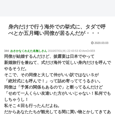
身内だけで行う海外での挙式に、タダで呼
べとか五月蠅い同僚が居るんだが・・・
2020.03.03
344:
おさかなくわえた名無しさん
2010/07/01(木) 22:43:53 ID:ihmOr0E8
同僚が結婚するんだけど、披露宴は日本でやって
新婚旅行を兼ねて、式だけ海外で近しい身内だけを呼んで
やるそうだ。
そこで、その同僚と大して仲がいい訳ではないＳが
「絶対式にも呼んで！」って詰め寄っててうるさい。
同僚は「予算の関係もあるので」と断ってるんだけど
「せめて一人くらい友達いた方がいいじゃない！私何でも
しちゃうし！
私そこ４回も行ったんだよね。
だからあなたたちが観光してる間に買い物とかしてきてあ