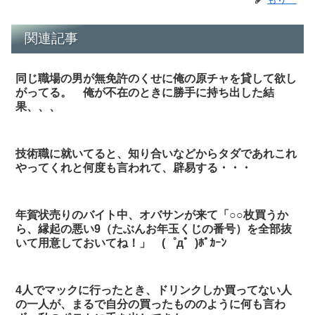
関連記事
同じ職場の男が無免許のくせに俺の原チャを貸して欲し
がってる。 俺が不在のときに勝手に持ち出した結
果、、、
技術職に就いてると、知り合いなどからタダであれこれ
やってくれと何度も言われて、辟易する・・・
年賀状売りのバイト中、オバサンが来て「○○枚買うか
ら、縁起の悪い9（たぶんお年玉くじの番号）を全部抜
いて用意しておいてね！」 (゜д゜)ﾎﾟｶｰﾝ
4人でマックに行ったとき、ドリンクしか買ってない人
の一人が、まるで自分の買ったもののように何も言わ