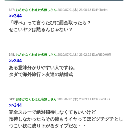
347:
おさかなくわえた名無しさん
2010/07/01(木) 23:00:13 ID:I/hTerfm
>>344
「呼べ」って言うたびに罰金取ったら？
せこいヤツは黙るんじゃない？
348:
おさかなくわえた名無しさん
2010/07/01(木) 23:02:22 ID:nRf3DH9R
>>344
ある意味分かりやすい人ですね。
タダで海外旅行＞友達の結婚式
349:
おさかなくわえた名無しさん
2010/07/01(木) 23:03:11 ID:lXZlw9HG
>>344
完全スルーで絶対招待しなくてもいいけど
招待しなかったらその後もうイヤってほどグチグチとし
つこい奴に成り下がるタイプだな・・