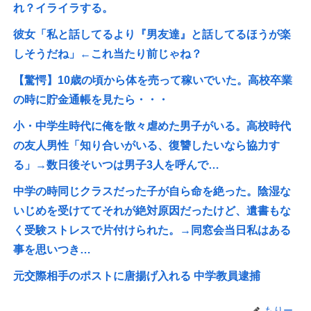
れ？イライラする。
彼女「私と話してるより『男友達』と話してるほうが楽
しそうだね」←これ当たり前じゃね？
【驚愕】10歳の頃から体を売って稼いでいた。高校卒業
の時に貯金通帳を見たら・・・
小・中学生時代に俺を散々虐めた男子がいる。高校時代
の友人男性「知り合いがいる、復讐したいなら協力す
る」→数日後そいつは男子3人を呼んで…
中学の時同じクラスだった子が自ら命を絶った。陰湿な
いじめを受けててそれが絶対原因だったけど、遺書もな
く受験ストレスで片付けられた。→同窓会当日私はある
事を思いつき…
元交際相手のポストに唐揚げ入れる 中学教員逮捕
もりー