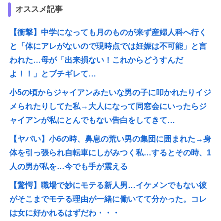
オススメ記事
【衝撃】中学になっても月のものが来ず産婦人科へ行く
と「体にアレがないので現時点では妊娠は不可能」と言
われた…母が「出来損ない！これからどうすんだ
よ！！」とブチギレて…
小5の頃からジャイアンみたいな男の子に叩かれたりイジ
メられたりしてた私→大人になって同窓会にいったらジ
ャイアンが私にとんでもない告白をしてきて…
【ヤバい】小6の時、鼻息の荒い男の集団に囲まれた→身
体を引っ張られ自転車にしがみつく私…するとその時、1
人の男が私を…今でも手が震える
【驚愕】職場で妙にモテる新人男…イケメンでもない彼
がそこまでモテる理由が一緒に働いてて分かった。コレ
は女に好かれるはずだわ・・・