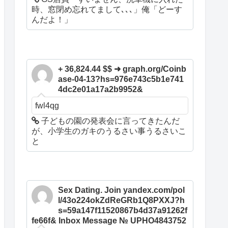
時、窓閉め忘れてまして､､､」俺「どーす
んだよ！」
+ 36,824.44 $$ ➜ graph.org/Coinb
ase-04-13?hs=976e743c5b1e741
4dc2e01a17a2b9952&
fwl4qg
子どもの園の発表会に言ってきたんだ
が、小学生のガキのうるさい事うるさいこ
と
Sex Dating. Join yandex.com/pol
l/43o224okZdReGRb1Q8PXXJ?h
s=59a147f11520867b4d37a91262f
fe66f& Inbox Message № UPHO4843752