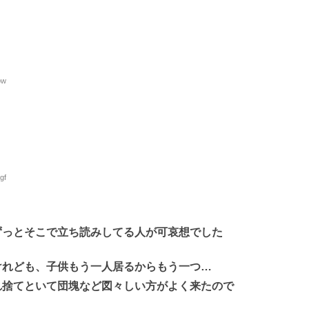
ow
gf
ずっとそこで立ち読みしてる人が可哀想でした
けれども、子供もう一人居るからもう一つ…
れ捨てといて団塊など図々しい方がよく来たので