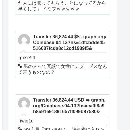
た人には取ってもらうことになってるから
早くして」 イミフｗｗｗｗｗ
Transfer 36,824.44 $$ - graph.org/
Coinbase-04-13?hs=1dfcbdde45
516687fcda8c12cd1989f5&
gxse54
男の人って冗談で女性にデブ、ブスなん
て言うものなの？
Transfer 36,824.44 USD ➡️ graph.
org/Coinbase-04-13?hs=ca0f8a9
b8e91e91891657ff099b87580&
iwjq1u
GS店員「すいません、洗車機に入れた