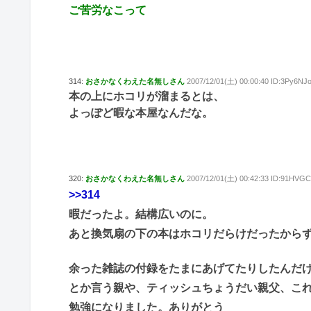
ご苦労なこって
314:
おさかなくわえた名無しさん
2007/12/01(土) 00:00:40 ID:3Py6NJ
本の上にホコリが溜まるとは、
よっぽど暇な本屋なんだな。
320:
おさかなくわえた名無しさん
2007/12/01(土) 00:42:33 ID:91HVGC
>>314
暇だったよ。結構広いのに。
あと換気扇の下の本はホコリだらけだったから
余った雑誌の付録をたまにあげてたりしたんだ
とか言う親や、ティッシュちょうだい親父、こ
勉強になりました。ありがとう