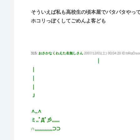
そういえば私も高校生の頃本屋でパタパタやっ
ホコリっぽくしてごめんよ客ども
315:
おさかなくわえた名無しさん
2007/12/01(土) 00:04:20 ID:bRqOso
｜
｜
｜
｜
Ｊ
∧,,∧
ミ,,ﾟДﾟ彡,,,,,,
∩,,,,,,,,,,,,,,⊃⊃