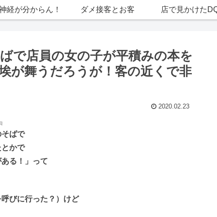
神経が分からん！
ダメ接客とお客
店で見かけたD
ばで店員の女の子が平積みの本を
ン「埃が舞うだろうが！客の近くで非
2020.02.23
q
のそばで
たとかで
がある！」って
を呼びに行った？）けど