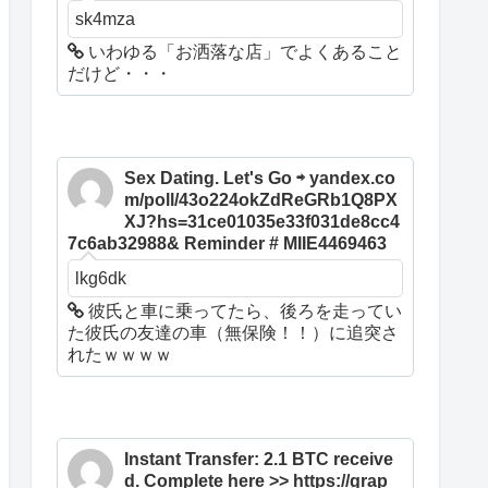
sk4mza
いわゆる「お洒落な店」でよくあること
だけど・・・
Sex Dating. Let's Go ⇨ yandex.co
m/poll/43o224okZdReGRb1Q8PX
XJ?hs=31ce01035e33f031de8cc4
7c6ab32988& Reminder # MIIE4469463
lkg6dk
彼氏と車に乗ってたら、後ろを走ってい
た彼氏の友達の車（無保険！！）に追突さ
れたｗｗｗｗ
Instant Transfer: 2.1 BTC receive
d. Complete here >> https://grap