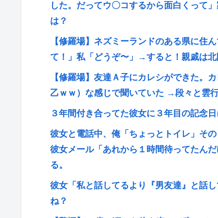
した。だってウ〇コするから面白くって」
は？
【修羅場】ネズミーランドのある県に住ん
て！」私「どうぞ〜」→すると！親戚は北
【修羅場】友達Ａ子にカレシができた。カ
乙ｗｗ）な感じで聞いていた →段々と雲
３年間付き合ってた彼女に３年目の記念日
彼女と電話中、俺「ちょっとトイレ」その
彼女メール「あれから１時間待ってたんだ
る。
彼女「私と話してるより『男友達』と話し
ね？