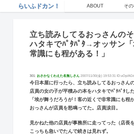
らいふドカン！
ABOUT
その
立ち読みしてるおっさんのそ
ハタキでﾊﾟﾀﾊﾟﾀ→オッサ
常識にも程がある！」
301:
おさかなくわえた名無しさん
2007/11/30(金) 19:53:31 ID:uOp/AGt
今日本屋に行ったら、立ち読みしてるおっさん
店員の女の子が平積みの本をハタキでﾊﾟﾀﾊﾟﾀし
「埃が舞うだろうが！客の近くで非常識にも程
おっさんが店員を怒鳴ってた。店員涙目。
見かねた他の店員が事務所に走ってった（店長
こっちも急いでたんで続きは見れず。