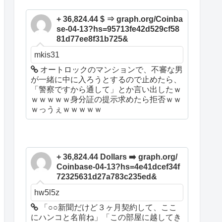
+ 36,824.44 $ ⇒ graph.org/Coinba
se-04-13?hs=95713fe42d529cf58
81d77ee8f31b725&
mkis31
オートロックのマンションで、不審な男
が一緒に中に入ろうとするので止めたら、
「警察ですから通して」とか言い出したｗ
ｗｗｗｗｗ身分証の提示求めたら拒否ｗｗ
ｗっうぇｗｗｗｗｗ
+ 36,824.44 Dollars ➡️ graph.org/
Coinbase-04-13?hs=4e41dcef34f
72325631d27a783c235ed&
hw5l5z
「○○新聞だけど３ヶ月契約して、ここ
にハンコと名前ね」「この部屋に越してき