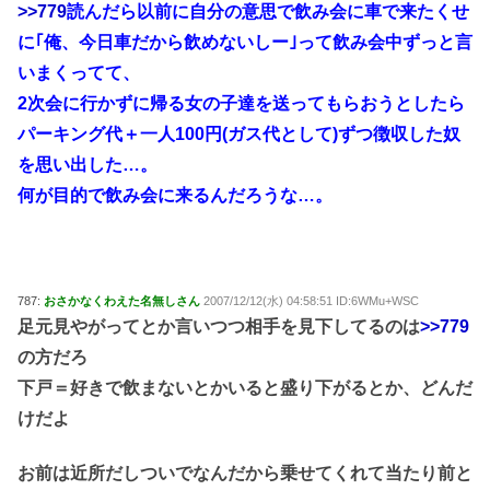
>>779
読んだら以前に自分の意思で飲み会に車で来たくせ
に｢俺、今日車だから飲めないしー｣って飲み会中ずっと言
いまくってて、
2次会に行かずに帰る女の子達を送ってもらおうとしたら
パーキング代＋一人100円(ガス代として)ずつ徴収した奴
を思い出した…。
何が目的で飲み会に来るんだろうな…。
787:
おさかなくわえた名無しさん
2007/12/12(水) 04:58:51 ID:6WMu+WSC
足元見やがってとか言いつつ相手を見下してるのは
>>779
の方だろ
下戸＝好きで飲まないとかいると盛り下がるとか、どんだ
けだよ
お前は近所だしついでなんだから乗せてくれて当たり前と