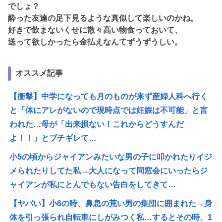
でしょ？
酔った友達の足下見るような真似して楽しいのかね。
好きで飲まないくせに散々高い物食っておいて、
送って欲しかったら金払えなんてずうずうしい。
オススメ記事
【衝撃】中学になっても月のものが来ず産婦人科へ行く
と「体にアレがないので現時点では妊娠は不可能」と言
われた…母が「出来損ない！これからどうすんだ
よ！！」とブチギレて…
小5の頃からジャイアンみたいな男の子に叩かれたりイジ
メられたりしてた私→大人になって同窓会にいったらジ
ャイアンが私にとんでもない告白をしてきて…
【ヤバい】小6の時、鼻息の荒い男の集団に囲まれた→身
体を引っ張られ自転車にしがみつく私…するとその時、1