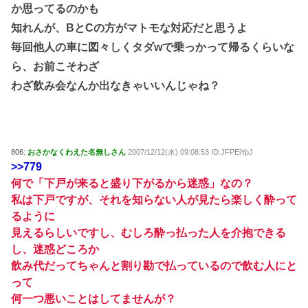
か思ってるのかも
知れんが、BとCの方がマトモな対応だと思うよ
毎回他人の車に図々しくタダwで乗っかって帰るくらいな
ら、お前こそわざ
わざ飲み会なんか出なきゃいいんじゃね？
806:
おさかなくわえた名無しさん
2007/12/12(水) 09:08:53 ID:JFPEiYpJ
>>779
何で「下戸が来ると盛り下がるから迷惑」なの？
私は下戸ですが、それを知らない人が見たら楽しく酔って
るように
見えるらしいですし、むしろ酔っ払った人を介抱できる
し、迷惑どころか
飲み代だってちゃんと割り勘で払っているので飲む人にと
って
何一つ悪いことはしてませんが？