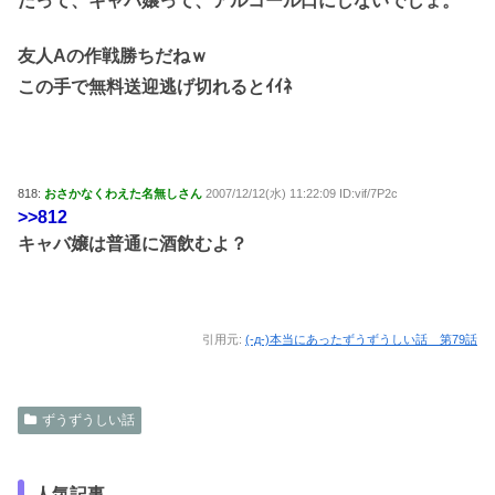
だって、キャバ嬢って、アルコール口にしないでしょ。
友人Aの作戦勝ちだねｗ
この手で無料送迎逃げ切れるとｲｲﾈ
818:
おさかなくわえた名無しさん
2007/12/12(水) 11:22:09 ID:vif/7P2c
>>812
キャバ嬢は普通に酒飲むよ？
引用元:
(-д-)本当にあったずうずうしい話 第79話
ずうずうしい話
人気記事