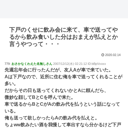
下戸のくせに飲み会に来て、車で送ってや
るから飲み食いした分はおまえが払えとか
言うやつって・・・
2020.02.14
779:
おさかなくわえた名無しさん
2007/12/12(水) 02:21:12 ID:bBpVxoxx
先週忘年会に行ったんだが、友人Aが車で来ていた。
Aは下戸なので、近所に住む俺を車で送ってくれることが
多い。
だからその日も送ってくれないかとAに頼んだら、
微妙な顔してBとCを呼んで来た。
車で送るからBとCがAの飲み代を払うという話になって
いる。
俺も送って欲しかったらAの飲み代を払えと。
ちょww飲みたい酒を我慢して車出すなら分かるけど下戸