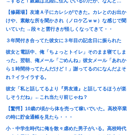
→すると！親戚は北陸に住んでいるのだが、なんと…
【修羅場】友達Ａ子にカレシができた。カレとのお出か
けや、素敵な所を聞かされ（ノロケ乙ｗｗ）な感じで聞
いていた →段々と雲行きが怪しくなってきて・・
３年間付き合ってた彼女に３年目の記念日に振られた
彼女と電話中、俺「ちょっとトイレ」そのまま寝てしま
った。翌朝、俺メール「ごめんね」彼女メール「あれか
ら１時間待ってたんだけど！」謝ってるのになんだよそ
れ？イライラする。
彼女「私と話してるより『男友達』と話してるほうが楽
しそうだね」←これ当たり前じゃね？
【驚愕】10歳の頃から体を売って稼いでいた。高校卒業
の時に貯金通帳を見たら・・・
小・中学生時代に俺を散々虐めた男子がいる。高校時代