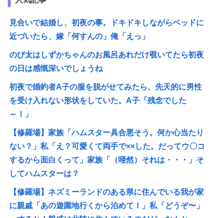
見合いで結婚し、初夜の事。ドキドキしながらベッドに
近づいたら、嫁「何すんの」俺「えっ」
のび太はしずかちゃんのお風呂あれだけ覗いてたら初夜
の日は感慨深いでしょうね
初夜で婚約者A子の服を脱がせてみたら、先天的に男性
を受け入れない形状をしていた。A子「残念でした
～！」
【修羅場】家族「ハムスター具合悪そう。何か心当たり
ない？」私「え？可愛くて両手で××した。だってウ〇コ
するから面白くって」家族「（唖然）それは・・・」そ
してハムスターは？
【修羅場】ネズミーランドのある県に住んでいる我が家
に親戚「あの遊園地行くから泊めて！」私「どうぞ〜」