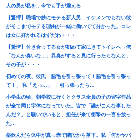
人の男が私を…今でも手が震える
【驚愕】職場で妙にモテる新人男…イケメンでもない彼
がそこまでモテる理由が一緒に働いてて分かった。コレ
は女に好かれるはずだわ・・・
【驚愕】付き合ってる女が初めて家にきてトイレへ→俺
「なんか臭いな…」異臭がすると見に行ったらなんと、
その子が・・・
初めての夜、彼氏「脇毛を引っ張って！脇毛を引っ張っ
て！」 私「えっ…」 → 引っ張ったら…
小学生の頃、朝学校に行くとクラス全員の子の習字作品
が全て同じ字体になっていた。皆で「誰がこんな事した
んだ？」と騒いでいると、担任が来て衝撃の一言を放っ
た…
薬飲んだら体中が真っ赤で階段から落下。私「何かヤバ