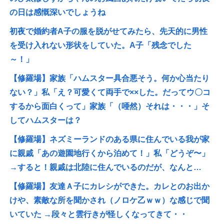
の日は感慨深いでしょうね
初夜で婚約者A子の服を脱がせてみたら、先天的に男性
を受け入れない形状をしていた。A子「残念でした
～！」
【修羅場】家族「ハムスター具合悪そう。何か心当たり
ない？」私「え？可愛くて両手で××した。だってウ〇コ
するから面白くって」家族「（唖然）それは・・・」そ
してハムスターは？
【修羅場】ネズミーランドのある県に住んでいる我が家
に親戚「あの遊園地行くから泊めて！」私「どうぞ〜」
→すると！親戚は北陸に住んでいるのだが、なんと…
【修羅場】友達Ａ子にカレシができた。カレとのお出か
けや、素敵な所を聞かされ（ノロケ乙ｗｗ）な感じで聞
いていた →段々と雲行きが怪しくなってきて・・