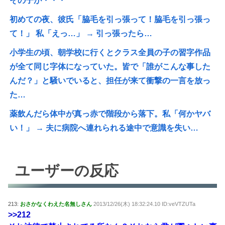
その子が・・・
初めての夜、彼氏「脇毛を引っ張って！脇毛を引っ張っ
て！」 私「えっ…」 → 引っ張ったら…
小学生の頃、朝学校に行くとクラス全員の子の習字作品
が全て同じ字体になっていた。皆で「誰がこんな事した
んだ？」と騒いでいると、担任が来て衝撃の一言を放っ
た…
薬飲んだら体中が真っ赤で階段から落下。私「何かヤバ
い！」 → 夫に病院へ連れられる途中で意識を失い…
ユーザーの反応
213:
おさかなくわえた名無しさん
2013/12/26(木) 18:32:24.10 ID:veVTZUTa
>>212