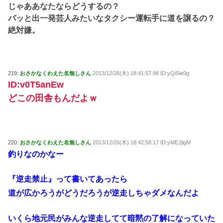
じゃああなたならどうするの？
パッと出一発芸人みたいなタクシー運転手に道を譲るの？
絶対嫌。
219:
おさかなくわえた名無しさん
2013/12/26(木) 18:41:57.98 ID:yQiSie0g
ID:v0T5anEw
どこの田舎もんだよｗ
220:
おさかなくわえた名無しさん
2013/12/26(木) 18:42:58.17 ID:yMEJjlgM
釣りなのかなー
『逆走禁止』って書いてあったら
道が広かろうがどうだろうが逆走しちゃダメなんだよ
いくら地元民がみんな逆走してて暗黙の了解になっていた