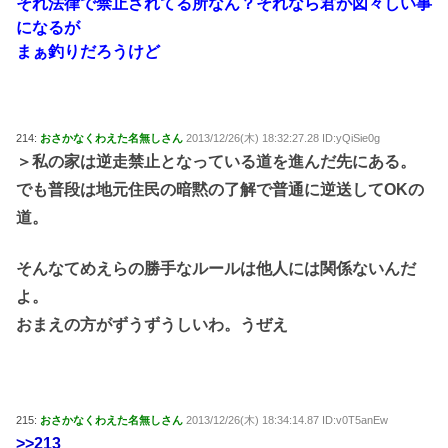
それ法律で禁止されてる所なん？それなら君が図々しい事
になるが
まぁ釣りだろうけど
214:
おさかなくわえた名無しさん
2013/12/26(木) 18:32:27.28 ID:yQiSie0g
＞私の家は逆走禁止となっている道を進んだ先にある。
でも普段は地元住民の暗黙の了解で普通に逆送してOKの
道。
そんなてめえらの勝手なルールは他人には関係ないんだ
よ。
おまえの方がずうずうしいわ。うぜえ
215:
おさかなくわえた名無しさん
2013/12/26(木) 18:34:14.87 ID:v0T5anEw
>>213