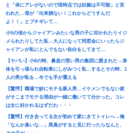
と「体にアレがないので現時点では妊娠は不可能」と言
われた…母が「出来損ない！これからどうすんだ
よ！！」とブチギレて…
小5の頃からジャイアンみたいな男の子に叩かれたりイジ
メられたりしてた私→大人になって同窓会にいったらジ
ャイアンが私にとんでもない告白をしてきて…
【ヤバい】小6の時、鼻息の荒い男の集団に囲まれた→身
体を引っ張られ自転車にしがみつく私…するとその時、1
人の男が私を…今でも手が震える
【驚愕】職場で妙にモテる新人男…イケメンでもない彼
がそこまでモテる理由が一緒に働いてて分かった。コレ
は女に好かれるはずだわ・・・
【驚愕】付き合ってる女が初めて家にきてトイレへ→俺
「なんか臭いな…」異臭がすると見に行ったらなんと、