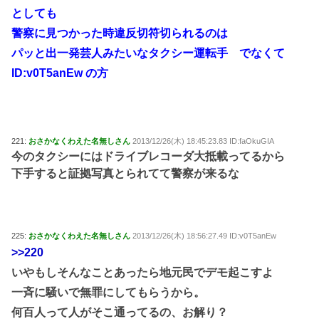
としても
警察に見つかった時違反切符切られるのは
パッと出一発芸人みたいなタクシー運転手 でなくて
ID:v0T5anEw の方
221:
おさかなくわえた名無しさん
2013/12/26(木) 18:45:23.83 ID:faOkuGIA
今のタクシーにはドライブレコーダ大抵載ってるから
下手すると証拠写真とられてて警察が来るな
225:
おさかなくわえた名無しさん
2013/12/26(木) 18:56:27.49 ID:v0T5anEw
>>220
いやもしそんなことあったら地元民でデモ起こすよ
一斉に騒いで無罪にしてもらうから。
何百人って人がそこ通ってるの、お解り？