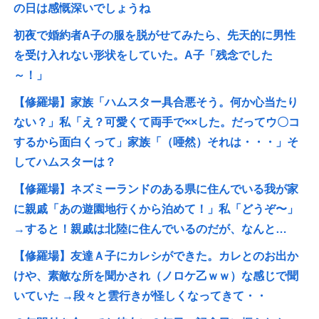
の日は感慨深いでしょうね
初夜で婚約者A子の服を脱がせてみたら、先天的に男性
を受け入れない形状をしていた。A子「残念でした
～！」
【修羅場】家族「ハムスター具合悪そう。何か心当たり
ない？」私「え？可愛くて両手で××した。だってウ〇コ
するから面白くって」家族「（唖然）それは・・・」そ
してハムスターは？
【修羅場】ネズミーランドのある県に住んでいる我が家
に親戚「あの遊園地行くから泊めて！」私「どうぞ〜」
→すると！親戚は北陸に住んでいるのだが、なんと…
【修羅場】友達Ａ子にカレシができた。カレとのお出か
けや、素敵な所を聞かされ（ノロケ乙ｗｗ）な感じで聞
いていた →段々と雲行きが怪しくなってきて・・