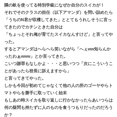
隣の畝を使ってる特別学級になぜか自分のスイカが！
それでそのクラスの担任（以下アマンダ）を問い詰めたら
「うちのN君が収穫してきた」ととてもうれしそうに言っ
てきたのでカチンときた自分は
「ちょっとそれ俺が育てたスイカなんすけど」と言ってや
った。
するとアマンダはへらへら笑いながら「へぇww知らんか
ったわぁwww」とか言ってきた。
こいつ謝罪もなしかよ・・・と思いつつ「次にこういうこ
とがあったら校長に訴えますから」
と言ってきてやった。
しかも今回が初めてじゃなくて他の人の所のゴーヤやらト
マトやらを勝手に取っていく始末
もしあの時スイカを取り返しに行かなかったらあいつらは
何の疑問も持たずに人のものを食うつもりだったのだろう
か？