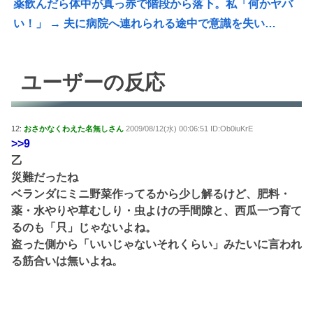
薬飲んだら体中が真っ赤で階段から落下。私「何かヤバ
い！」 → 夫に病院へ連れられる途中で意識を失い…
ユーザーの反応
12:
おさかなくわえた名無しさん
2009/08/12(水) 00:06:51 ID:Ob0iuKrE
>>9
乙
災難だったね
ベランダにミニ野菜作ってるから少し解るけど、肥料・
薬・水やりや草むしり・虫よけの手間隙と、西瓜一つ育て
るのも「只」じゃないよね。
盗った側から「いいじゃないそれくらい」みたいに言われ
る筋合いは無いよね。