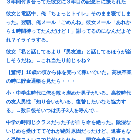
３年間付き合ってた彼女に３年目の記念日に振られた
彼女と電話中、俺「ちょっとトイレ」そのまま寝てしま
った。翌朝、俺メール「ごめんね」彼女メール「あれか
ら１時間待ってたんだけど！」謝ってるのになんだよそ
れ？イライラする。
彼女「私と話してるより『男友達』と話してるほうが楽
しそうだね」←これ当たり前じゃね？
【驚愕】10歳の頃から体を売って稼いでいた。高校卒業
の時に貯金通帳を見たら・・・
小・中学生時代に俺を散々虐めた男子がいる。高校時代
の友人男性「知り合いがいる、復讐したいなら協力す
る」→数日後そいつは男子3人を呼んで…
中学の時同じクラスだった子が自ら命を絶った。陰湿な
いじめを受けててそれが絶対原因だったけど、遺書もな
く受験ストレスで片付けられた。→同窓会当日私はある