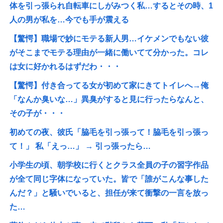
体を引っ張られ自転車にしがみつく私…するとその時、1
人の男が私を…今でも手が震える
【驚愕】職場で妙にモテる新人男…イケメンでもない彼
がそこまでモテる理由が一緒に働いてて分かった。コレ
は女に好かれるはずだわ・・・
【驚愕】付き合ってる女が初めて家にきてトイレへ→俺
「なんか臭いな…」異臭がすると見に行ったらなんと、
その子が・・・
初めての夜、彼氏「脇毛を引っ張って！脇毛を引っ張っ
て！」 私「えっ…」 → 引っ張ったら…
小学生の頃、朝学校に行くとクラス全員の子の習字作品
が全て同じ字体になっていた。皆で「誰がこんな事した
んだ？」と騒いでいると、担任が来て衝撃の一言を放っ
た…