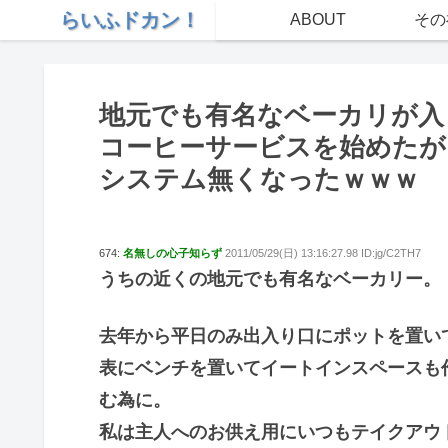
らいふドカン！
ABOUT
その
地元でも有名なベーカリが入
コーヒーサービスを始めたが
システム無くなったｗｗｗ
674:
名無しの心子知らず
2011/05/29(日) 13:16:27.98 ID:jg/C2TH7
うちの近くの地元でも有名なベーカリー。
去年から平日のみ出入り口にポットを置い
表にベンチを置いてイートインスペースも
む為に。
私は主人へのお供え用にいつもテイクアウ