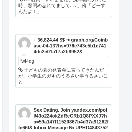
時、窓閉め忘れてまして､､､」俺「どーす
んだよ！」
+ 36,824.44 $$ ➜ graph.org/Coinb
ase-04-13?hs=976e743c5b1e741
4dc2e01a17a2b9952&
fwl4qg
子どもの園の発表会に言ってきたんだ
が、小学生のガキのうるさい事うるさいこ
と
Sex Dating. Join yandex.com/pol
l/43o224okZdReGRb1Q8PXXJ?h
s=59a147f11520867b4d37a91262f
fe66f& Inbox Message № UPHO4843752