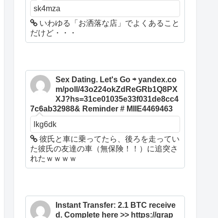
sk4mza
いわゆる「お洒落な店」でよくあること
だけど・・・
Sex Dating. Let's Go ⇨ yandex.co
m/poll/43o224okZdReGRb1Q8PX
XJ?hs=31ce01035e33f031de8cc4
7c6ab32988& Reminder # MIIE4469463
lkg6dk
彼氏と車に乗ってたら、後ろを走ってい
た彼氏の友達の車（無保険！！）に追突さ
れたｗｗｗｗ
Instant Transfer: 2.1 BTC receive
d. Complete here >> https://grap