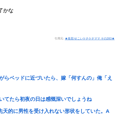
了かな
引用元:
★発見!せこいケチケチママ その283★
がらベッドに近づいたら、嫁「何すんの」俺「え
いてたら初夜の日は感慨深いでしょうね
先天的に男性を受け入れない形状をしていた。A