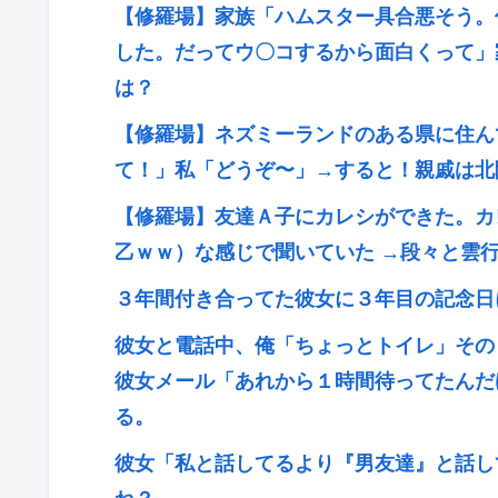
【修羅場】家族「ハムスター具合悪そう。
した。だってウ〇コするから面白くって」
は？
【修羅場】ネズミーランドのある県に住ん
て！」私「どうぞ〜」→すると！親戚は北
【修羅場】友達Ａ子にカレシができた。カ
乙ｗｗ）な感じで聞いていた →段々と雲
３年間付き合ってた彼女に３年目の記念日
彼女と電話中、俺「ちょっとトイレ」その
彼女メール「あれから１時間待ってたんだ
る。
彼女「私と話してるより『男友達』と話し