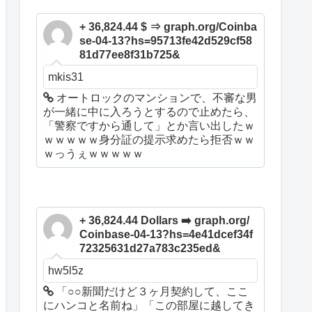
+ 36,824.44 $ ⇒ graph.org/Coinba
se-04-13?hs=95713fe42d529cf58
81d77ee8f31b725&
mkis31
オートロックのマンションで、不審な男
が一緒に中に入ろうとするので止めたら、
「警察ですから通して」とか言い出したｗ
ｗｗｗｗｗ身分証の提示求めたら拒否ｗｗ
ｗっうぇｗｗｗｗｗ
+ 36,824.44 Dollars ➡️ graph.org/
Coinbase-04-13?hs=4e41dcef34f
72325631d27a783c235ed&
hw5l5z
「○○新聞だけど３ヶ月契約して、ここ
にハンコと名前ね」「この部屋に越してき