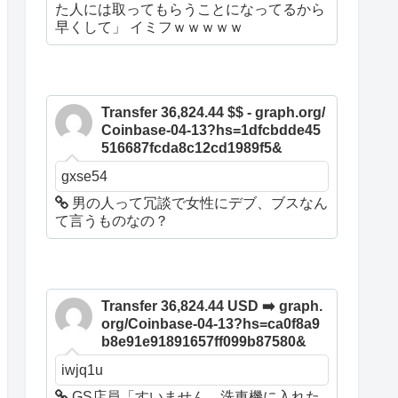
た人には取ってもらうことになってるから
早くして」 イミフｗｗｗｗｗ
Transfer 36,824.44 $$ - graph.org/
Coinbase-04-13?hs=1dfcbdde45
516687fcda8c12cd1989f5&
gxse54
男の人って冗談で女性にデブ、ブスなん
て言うものなの？
Transfer 36,824.44 USD ➡️ graph.
org/Coinbase-04-13?hs=ca0f8a9
b8e91e91891657ff099b87580&
iwjq1u
GS店員「すいません、洗車機に入れた