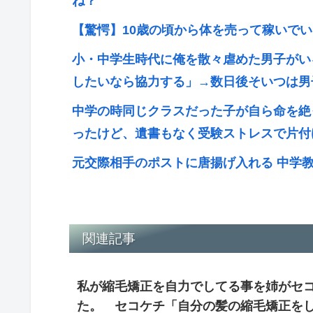
ね？
【驚愕】10歳の頃から体を売って稼いで
小・中学生時代に俺を散々虐めた男子がい
したいなら協力する」→数日後そいつは男
中学の時同じクラスだった子が自ら命を絶
ったけど、遺書もなく受験ストレスで片付
元交際相手のポストに唐揚げ入れる 中学
関連記事
私が縮毛矯正を自力でしてる事を姉がセ
た。 セコケチ「自分の髪の縮毛矯正を