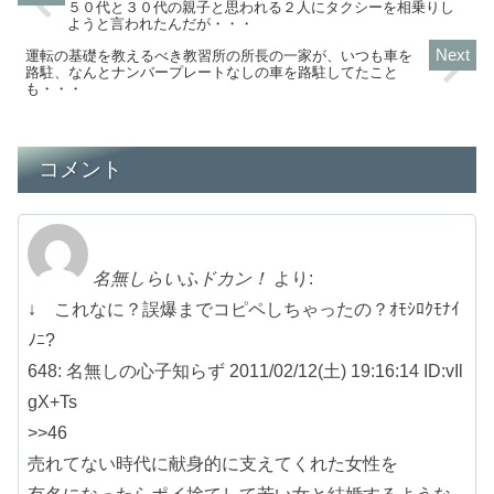
５０代と３０代の親子と思われる２人にタクシーを相乗りし
ようと言われたんだが・・・
運転の基礎を教えるべき教習所の所長の一家が、いつも車を
路駐、なんとナンバープレートなしの車を路駐してたこと
も・・・
コメント
名無しらいふドカン！
より:
↓ これなに？誤爆までコピペしちゃったの？ｵﾓｼﾛｸﾓﾅｲ
ﾉﾆ?
648: 名無しの心子知らず 2011/02/12(土) 19:16:14 ID:vIl
gX+Ts
>>46
売れてない時代に献身的に支えてくれた女性を