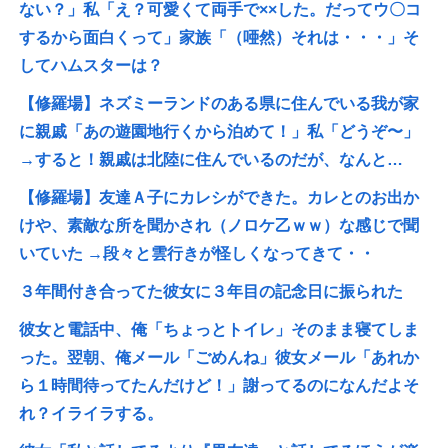
ない？」私「え？可愛くて両手で××した。だってウ〇コ
するから面白くって」家族「（唖然）それは・・・」そ
してハムスターは？
【修羅場】ネズミーランドのある県に住んでいる我が家
に親戚「あの遊園地行くから泊めて！」私「どうぞ〜」
→すると！親戚は北陸に住んでいるのだが、なんと…
【修羅場】友達Ａ子にカレシができた。カレとのお出か
けや、素敵な所を聞かされ（ノロケ乙ｗｗ）な感じで聞
いていた →段々と雲行きが怪しくなってきて・・
３年間付き合ってた彼女に３年目の記念日に振られた
彼女と電話中、俺「ちょっとトイレ」そのまま寝てしま
った。翌朝、俺メール「ごめんね」彼女メール「あれか
ら１時間待ってたんだけど！」謝ってるのになんだよそ
れ？イライラする。