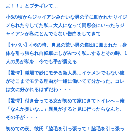
よ！！」とブチギレて…
小5の頃からジャイアンみたいな男の子に叩かれたりイジ
メられたりしてた私→大人になって同窓会にいったらジ
ャイアンが私にとんでもない告白をしてきて…
【ヤバい】小6の時、鼻息の荒い男の集団に囲まれた→身
体を引っ張られ自転車にしがみつく私…するとその時、1
人の男が私を…今でも手が震える
【驚愕】職場で妙にモテる新人男…イケメンでもない彼
がそこまでモテる理由が一緒に働いてて分かった。コレ
は女に好かれるはずだわ・・・
【驚愕】付き合ってる女が初めて家にきてトイレへ→俺
「なんか臭いな…」異臭がすると見に行ったらなんと、
その子が・・・
初めての夜、彼氏「脇毛を引っ張って！脇毛を引っ張っ