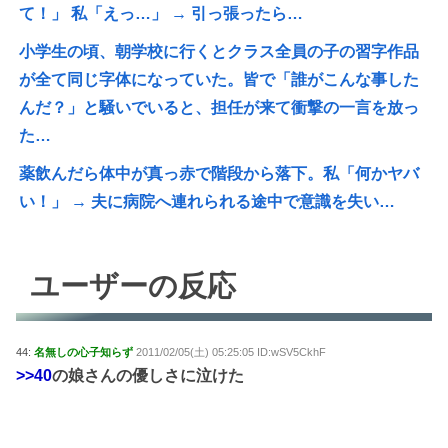
て！」 私「えっ…」 → 引っ張ったら…
小学生の頃、朝学校に行くとクラス全員の子の習字作品
が全て同じ字体になっていた。皆で「誰がこんな事した
んだ？」と騒いでいると、担任が来て衝撃の一言を放っ
た…
薬飲んだら体中が真っ赤で階段から落下。私「何かヤバ
い！」 → 夫に病院へ連れられる途中で意識を失い…
ユーザーの反応
44:
名無しの心子知らず
2011/02/05(土) 05:25:05 ID:wSV5CkhF
>>40
の娘さんの優しさに泣けた