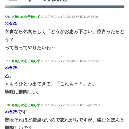
526:
名無しの心子知らず
2011/07/12(火) 22:38:32.86 ID:kIWrS60n
>>525
乞食なら乞食らしく「どうかお恵み下さい」位言ったらど
う？
って言ってやりたいわ～
527:
名無しの心子知らず
2011/07/12(火) 22:38:40.56 ID:wUTnNSgP
>>525
乙。
＞もうひとつ出てきて、「これも＾＾」と。
地味に鬱陶しい。
528:
名無しの心子知らず
2011/07/12(火) 22:55:55.98 ID:+wqO92zO
>>525
です
普段それほど接点ないので忘れがちですが、絡むとほんと
鬱陶しいです