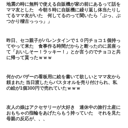
地震の時に無料で使える自販機が家の前にあるって話を
ママ友とした 今朝５時に自販機に繰り返し体当たりし
てるママ友がいた 何してるのって聞いたら「ぶっ、ぶ
つかり稽古っっっ」」
昨日、セコ親子がバレンタインで１０円チョコ１個持っ
てやって来た 食事作る時間だからと断ったのに居座っ
て「おいしそー！ラッキー！」とか言うのでチョコと共
に帰って貰ったｗｗｗ
何かのバザーの看板用に絵を書いて欲しいとママ友から
頼まれた 当日渡したらバスタオルを売り付けられ、私
の絵が1個300円で売れていたｗｗｗ
友人の娘はアクセサリーが大好き 連休中の旅行土産に
おもちゃの指輪をあげたらもう持っていた それを見た
母親の反応が、、、