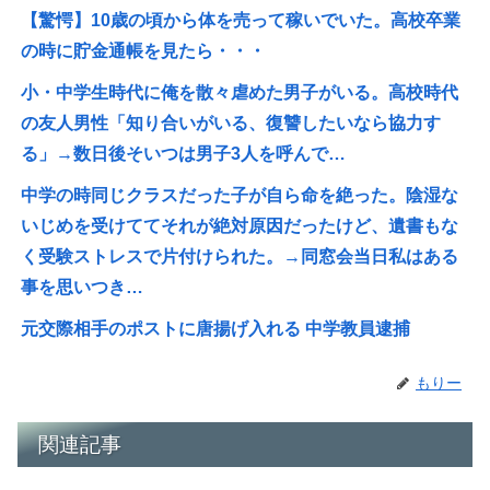
【驚愕】10歳の頃から体を売って稼いでいた。高校卒業
の時に貯金通帳を見たら・・・
小・中学生時代に俺を散々虐めた男子がいる。高校時代
の友人男性「知り合いがいる、復讐したいなら協力す
る」→数日後そいつは男子3人を呼んで…
中学の時同じクラスだった子が自ら命を絶った。陰湿な
いじめを受けててそれが絶対原因だったけど、遺書もな
く受験ストレスで片付けられた。→同窓会当日私はある
事を思いつき…
元交際相手のポストに唐揚げ入れる 中学教員逮捕
もりー
関連記事