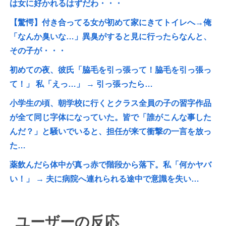
は女に好かれるはずだわ・・・
【驚愕】付き合ってる女が初めて家にきてトイレへ→俺
「なんか臭いな…」異臭がすると見に行ったらなんと、
その子が・・・
初めての夜、彼氏「脇毛を引っ張って！脇毛を引っ張っ
て！」 私「えっ…」 → 引っ張ったら…
小学生の頃、朝学校に行くとクラス全員の子の習字作品
が全て同じ字体になっていた。皆で「誰がこんな事した
んだ？」と騒いでいると、担任が来て衝撃の一言を放っ
た…
薬飲んだら体中が真っ赤で階段から落下。私「何かヤバ
い！」 → 夫に病院へ連れられる途中で意識を失い…
ユーザーの反応