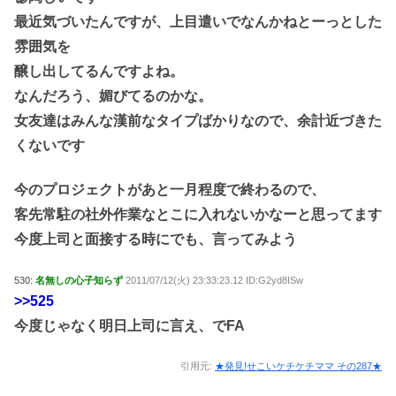
最近気づいたんですが、上目遣いでなんかねとーっとした
雰囲気を
醸し出してるんですよね。
なんだろう、媚びてるのかな。
女友達はみんな漢前なタイプばかりなので、余計近づきた
くないです
今のプロジェクトがあと一月程度で終わるので、
客先常駐の社外作業なとこに入れないかなーと思ってます
今度上司と面接する時にでも、言ってみよう
530:
名無しの心子知らず
2011/07/12(火) 23:33:23.12 ID:G2yd8ISw
>>525
今度じゃなく明日上司に言え、でFA
引用元:
★発見!せこいケチケチママ その287★