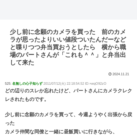
少し前に念願のカメラを買った 前のカメ
ラが思ったよりいい値段ついたんだーなど
と喋りつつ弁当買おうとしたら 横から職
場のパートさんが「これも＾＾」と弁当出
して来た
2024.11.21
525:
名無しの心子知らず
2011/07/12(火) 22:18:54.52 ID:+wqO92zO
どの辺りのスレか忘れたけど、パートさんにカメラクレク
レされたものです。
少し前に念願のカメラを買って、今週ようやく出張から戻
った
カメラ仲間な同僚と一緒に昼飯買いに行きながら、