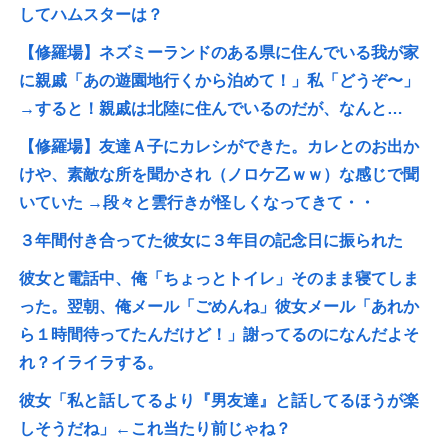
してハムスターは？
【修羅場】ネズミーランドのある県に住んでいる我が家
に親戚「あの遊園地行くから泊めて！」私「どうぞ〜」
→すると！親戚は北陸に住んでいるのだが、なんと…
【修羅場】友達Ａ子にカレシができた。カレとのお出か
けや、素敵な所を聞かされ（ノロケ乙ｗｗ）な感じで聞
いていた →段々と雲行きが怪しくなってきて・・
３年間付き合ってた彼女に３年目の記念日に振られた
彼女と電話中、俺「ちょっとトイレ」そのまま寝てしま
った。翌朝、俺メール「ごめんね」彼女メール「あれか
ら１時間待ってたんだけど！」謝ってるのになんだよそ
れ？イライラする。
彼女「私と話してるより『男友達』と話してるほうが楽
しそうだね」←これ当たり前じゃね？