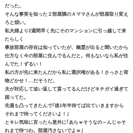
だった。
そんな事実を知った２部屋隣のＡママさんが部屋取り変え
ろと煩い。
私夫婦より2週間早く先にそのマンションに引っ越して来
たらしく
事故部屋の存在は知っていたが、幽霊が出ると聞いたから
仕方なく今の部屋に住んでるんだと。何もないなら私が住
んでた！ずるい！
私の方が先に来たんだから私に選択権がある！さっさと荷
物どかせ！…だそうだ。
夫が対応して追い返して貰ってるんだけどキチガイ過ぎて
困ってた。
先週も凸ってきたんで｢後1年半待てば出ていきますから
それまで待ってくださいよ！｣
とキレ気味に言ったら意外に｢あらｗそうなの～んじゃそ
れまで待つわ。部屋汚さないでよｗ｣