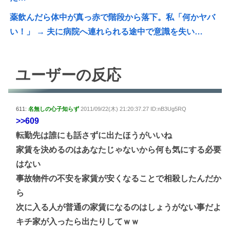
薬飲んだら体中が真っ赤で階段から落下。私「何かヤバ
い！」 → 夫に病院へ連れられる途中で意識を失い…
ユーザーの反応
611:
名無しの心子知らず
2011/09/22(木) 21:20:37.27 ID:nB3Ug5RQ
>>609
転勤先は誰にも話さずに出たほうがいいね
家賃を決めるのはあなたじゃないから何も気にする必要
はない
事故物件の不安を家賃が安くなることで相殺したんだか
ら
次に入る人が普通の家賃になるのはしょうがない事だよ
キチ家が入ったら出たりしてｗｗ