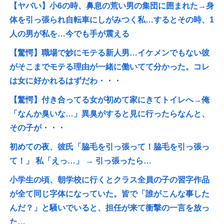
【ヤバい】小6の時、鼻息の荒い男の集団に囲まれた→身
体を引っ張られ自転車にしがみつく私…するとその時、1
人の男が私を…今でも手が震える
【驚愕】職場で妙にモテる新人男…イケメンでもない彼
がそこまでモテる理由が一緒に働いてて分かった。コレ
は女に好かれるはずだわ・・・
【驚愕】付き合ってる女が初めて家にきてトイレへ→俺
「なんか臭いな…」異臭がすると見に行ったらなんと、
その子が・・・
初めての夜、彼氏「脇毛を引っ張って！脇毛を引っ張っ
て！」 私「えっ…」 → 引っ張ったら…
小学生の頃、朝学校に行くとクラス全員の子の習字作品
が全て同じ字体になっていた。皆で「誰がこんな事した
んだ？」と騒いでいると、担任が来て衝撃の一言を放っ
た…