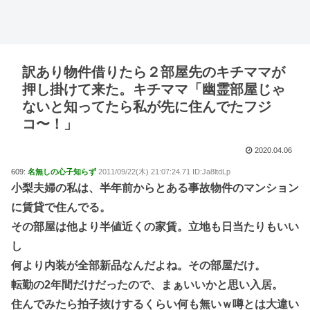
訳あり物件借りたら２部屋先のキチママが
押し掛けて来た。キチママ「幽霊部屋じゃ
ないと知ってたら私が先に住んでたフジ
コ〜！」
2020.04.06
609:
名無しの心子知らず
2011/09/22(木) 21:07:24.71 ID:Ja8ltdLp
小梨夫婦の私は、半年前からとある事故物件のマンション
に賃貸で住んでる。
その部屋は他より半値近くの家賃。立地も日当たりもいい
し
何より内装が全部新品なんだよね。その部屋だけ。
転勤の2年間だけだったので、まぁいいかと思い入居。
住んでみたら拍子抜けするくらい何も無いｗ噂とは大違い