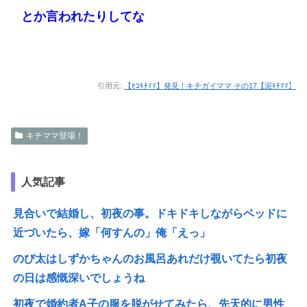
とか言われたりしてな
引用元:
【ｾｺｷﾁﾏﾏ】発見！キチガイママ その17【泥ｷﾁﾏﾏ】
キチママ登場！
人気記事
見合いで結婚し、初夜の事。ドキドキしながらベッドに
近づいたら、嫁「何すんの」俺「えっ」
のび太はしずかちゃんのお風呂あれだけ覗いてたら初夜
の日は感慨深いでしょうね
初夜で婚約者A子の服を脱がせてみたら、先天的に男性