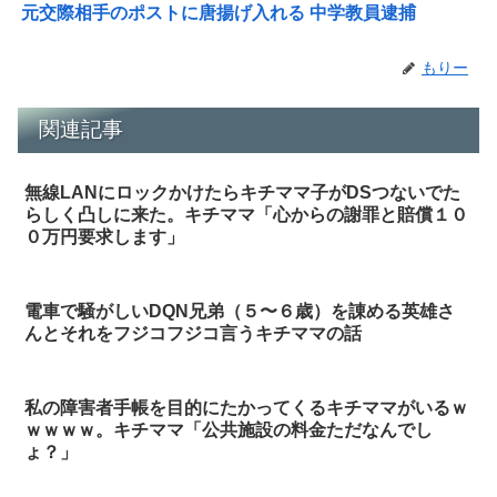
元交際相手のポストに唐揚げ入れる 中学教員逮捕
もりー
関連記事
無線LANにロックかけたらキチママ子がDSつないでた
らしく凸しに来た。キチママ「心からの謝罪と賠償１０
０万円要求します」
電車で騒がしいDQN兄弟（５〜６歳）を諌める英雄さ
んとそれをフジコフジコ言うキチママの話
私の障害者手帳を目的にたかってくるキチママがいるｗ
ｗｗｗｗ。キチママ「公共施設の料金ただなんでし
ょ？」