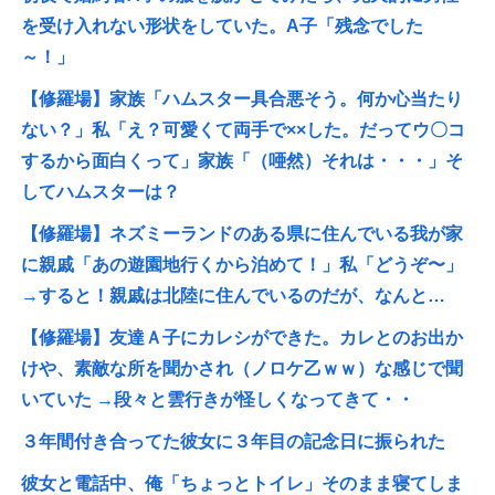
を受け入れない形状をしていた。A子「残念でした
～！」
【修羅場】家族「ハムスター具合悪そう。何か心当たり
ない？」私「え？可愛くて両手で××した。だってウ〇コ
するから面白くって」家族「（唖然）それは・・・」そ
してハムスターは？
【修羅場】ネズミーランドのある県に住んでいる我が家
に親戚「あの遊園地行くから泊めて！」私「どうぞ〜」
→すると！親戚は北陸に住んでいるのだが、なんと…
【修羅場】友達Ａ子にカレシができた。カレとのお出か
けや、素敵な所を聞かされ（ノロケ乙ｗｗ）な感じで聞
いていた →段々と雲行きが怪しくなってきて・・
３年間付き合ってた彼女に３年目の記念日に振られた
彼女と電話中、俺「ちょっとトイレ」そのまま寝てしま