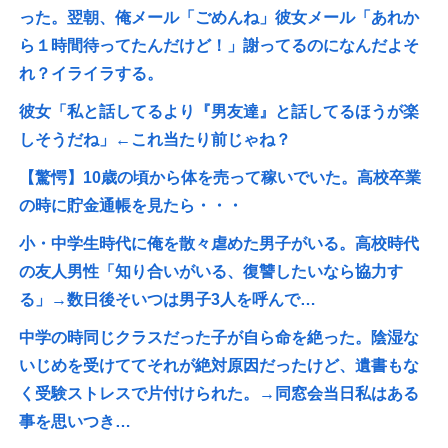
った。翌朝、俺メール「ごめんね」彼女メール「あれか
ら１時間待ってたんだけど！」謝ってるのになんだよそ
れ？イライラする。
彼女「私と話してるより『男友達』と話してるほうが楽
しそうだね」←これ当たり前じゃね？
【驚愕】10歳の頃から体を売って稼いでいた。高校卒業
の時に貯金通帳を見たら・・・
小・中学生時代に俺を散々虐めた男子がいる。高校時代
の友人男性「知り合いがいる、復讐したいなら協力す
る」→数日後そいつは男子3人を呼んで…
中学の時同じクラスだった子が自ら命を絶った。陰湿な
いじめを受けててそれが絶対原因だったけど、遺書もな
く受験ストレスで片付けられた。→同窓会当日私はある
事を思いつき…