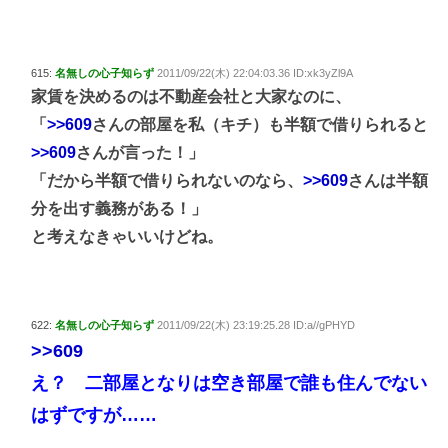
615:
名無しの心子知らず
2011/09/22(木) 22:04:03.36 ID:xk3yZl9A
家賃を決めるのは不動産会社と大家なのに、
「
>>609
さんの部屋を私（キチ）も半額で借りられると
>>609
さんが言った！」
「だから半額で借りられないのなら、
>>609
さんは半額
分を出す義務がある！」
と考えなきゃいいけどね。
622:
名無しの心子知らず
2011/09/22(木) 23:19:25.28 ID:a//gPHYD
>>609
え？ 二部屋となりは空き部屋で誰も住んでない
はずですが……