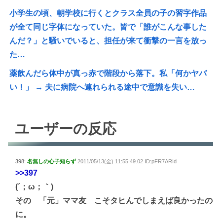
小学生の頃、朝学校に行くとクラス全員の子の習字作品
が全て同じ字体になっていた。皆で「誰がこんな事した
んだ？」と騒いでいると、担任が来て衝撃の一言を放っ
た…
薬飲んだら体中が真っ赤で階段から落下。私「何かヤバ
い！」 → 夫に病院へ連れられる途中で意識を失い…
ユーザーの反応
398:
名無しの心子知らず
2011/05/13(金) 11:55:49.02 ID:pFR7ARId
>>397
(´；ω；｀)
その 「元」ママ友 こそタヒんでしまえば良かったの
に。