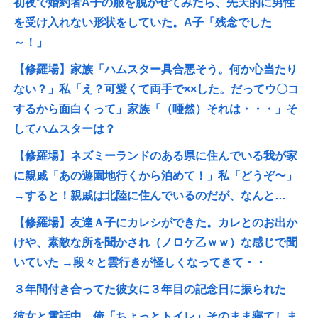
初夜で婚約者A子の服を脱がせてみたら、先天的に男性
を受け入れない形状をしていた。A子「残念でした
～！」
【修羅場】家族「ハムスター具合悪そう。何か心当たり
ない？」私「え？可愛くて両手で××した。だってウ〇コ
するから面白くって」家族「（唖然）それは・・・」そ
してハムスターは？
【修羅場】ネズミーランドのある県に住んでいる我が家
に親戚「あの遊園地行くから泊めて！」私「どうぞ〜」
→すると！親戚は北陸に住んでいるのだが、なんと…
【修羅場】友達Ａ子にカレシができた。カレとのお出か
けや、素敵な所を聞かされ（ノロケ乙ｗｗ）な感じで聞
いていた →段々と雲行きが怪しくなってきて・・
３年間付き合ってた彼女に３年目の記念日に振られた
彼女と電話中、俺「ちょっとトイレ」そのまま寝てしま