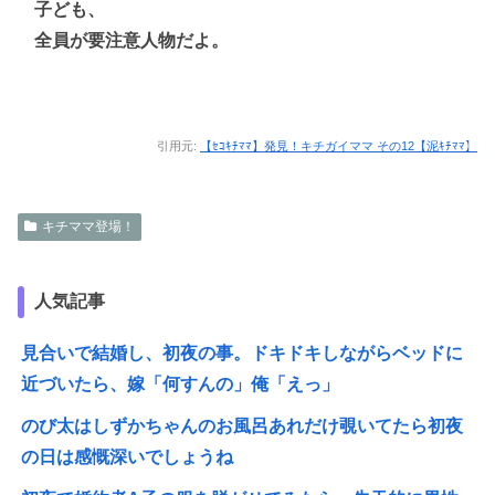
子ども、
全員が要注意人物だよ。
引用元:
【ｾｺｷﾁﾏﾏ】発見！キチガイママ その12【泥ｷﾁﾏﾏ】
キチママ登場！
人気記事
見合いで結婚し、初夜の事。ドキドキしながらベッドに
近づいたら、嫁「何すんの」俺「えっ」
のび太はしずかちゃんのお風呂あれだけ覗いてたら初夜
の日は感慨深いでしょうね