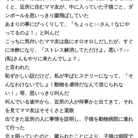
くと、近所に住むママ友が、中に入っていた子猫ごと、ダ
ンボールを思いっきり蹴飛ばしていた
あまりの事にびっくりして、「ちょっと○○さん！なにや
ってるのよ！」と叫んだ
こっちに気付いたママ友は急にオロオロしだしたが、すぐ
に冷静になり、「ストレス解消してただけよ。悪い？○○
(私)さんもやりに来たんでしょ？」
と言われた
恥ずかしい話だけど、私が半ばヒステリーになって、「そ
んなわけないでしょ！動物を虐待だなんて信じられな
い！」等、思いっきり叫んだ
叫んでいる途中から、近所の人が何事かと出てきて、それ
を見てママ友はそそくさと退散
出てきた近所の人に事情を説明し、子猫を動物病院に連れ
て行った
元々弱っていたのと、蹴られたことにより、子猫は病院で