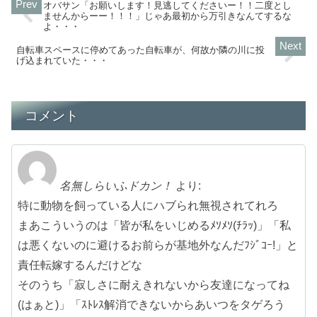
オバサン「お願いします！見逃してくださいー！！二度とし
ませんからーー！！！」じゃあ最初から万引きなんてするな
よ・・・
自転車スペースに停めてあった自転車が、何故か隣の川に投
げ込まれていた・・・
コメント
名無しらいふドカン！
より:
特に動物を飼っている人にハブられ無視されてれろ
まあこういうのは「皆が私をいじめるﾒｿﾒｿ(ﾁﾗｯ)」「私
は悪くないのに避けるお前らが基地外なんだﾌｼﾞｺｰ!」と
責任転嫁するんだけどな
そのうち「寂しさに耐えきれないから友達になってね
(はぁと)」「ｽﾄﾚｽ解消できないからあいつをタゲろう