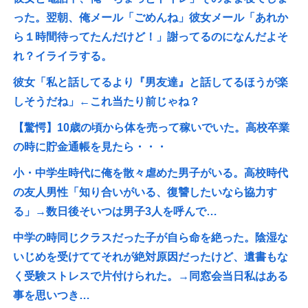
った。翌朝、俺メール「ごめんね」彼女メール「あれか
ら１時間待ってたんだけど！」謝ってるのになんだよそ
れ？イライラする。
彼女「私と話してるより『男友達』と話してるほうが楽
しそうだね」←これ当たり前じゃね？
【驚愕】10歳の頃から体を売って稼いでいた。高校卒業
の時に貯金通帳を見たら・・・
小・中学生時代に俺を散々虐めた男子がいる。高校時代
の友人男性「知り合いがいる、復讐したいなら協力す
る」→数日後そいつは男子3人を呼んで…
中学の時同じクラスだった子が自ら命を絶った。陰湿な
いじめを受けててそれが絶対原因だったけど、遺書もな
く受験ストレスで片付けられた。→同窓会当日私はある
事を思いつき…