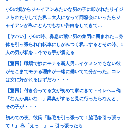
小5の頃からジャイアンみたいな男の子に叩かれたりイジ
メられたりしてた私→大人になって同窓会にいったらジ
ャイアンが私にとんでもない告白をしてきて…
【ヤバい】小6の時、鼻息の荒い男の集団に囲まれた→身
体を引っ張られ自転車にしがみつく私…するとその時、1
人の男が私を…今でも手が震える
【驚愕】職場で妙にモテる新人男…イケメンでもない彼
がそこまでモテる理由が一緒に働いてて分かった。コレ
は女に好かれるはずだわ・・・
【驚愕】付き合ってる女が初めて家にきてトイレへ→俺
「なんか臭いな…」異臭がすると見に行ったらなんと、
その子が・・・
初めての夜、彼氏「脇毛を引っ張って！脇毛を引っ張っ
て！」 私「えっ…」 → 引っ張ったら…