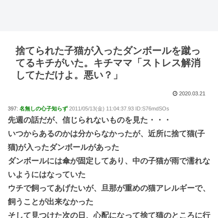
捨てられた子猫が入ったダンボールを蹴っ
てるキチがいた。キチママ「ストレス解消
してただけよ。悪い？」
2020.03.21
397:
名無しの心子知らず
2011/05/13(金) 11:04:37.93 ID:S76mdSOs
先週の話だが、信じられないものを見た・・・
いつからあるのかは分からなかったが、近所に捨て猫(子
猫)が入ったダンボールがあった
ダンボールには傘が固定してあり、中の子猫が雨で濡れな
いようにはなっていた
ウチで飼ってあげたいが、旦那が重めの猫アレルギーで、
飼うことが出来なかった
そして見つけた次の日、心配になって捨て猫のところに行