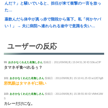
んだ？」と騒いでいると、担任が来て衝撃の一言を放っ
た…
薬飲んだら体中が真っ赤で階段から落下。私「何かヤバ
い！」 → 夫に病院へ連れられる途中で意識を失い…
ユーザーの反応
99:
おさかなくわえた名無しさん
投稿日：2011/09/08(木) 15:04:51.30 ID:S3lcuCfP
タマネギ食べれるぅ？
101:
おさかなくわえた名無しさん
投稿日：2011/09/08(木) 15:10:41.25 ID:w12E7igB
邪気眼はタマネギに弱い
103:
おさかなくわえた名無しさん
投稿日：2011/09/08(木) 15:38:55.90 ID:VMhK1lW
S
カレーだけにな。