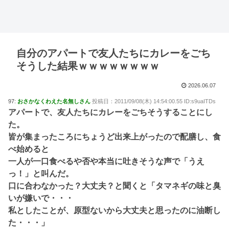
自分のアパートで友人たちにカレーをごち
そうした結果ｗｗｗｗｗｗｗｗ
2026.06.07
97:
おさかなくわえた名無しさん
投稿日：2011/09/08(木) 14:54:00.55 ID:s9uaITDs
アパートで、友人たちにカレーをごちそうすることにし
た。
皆が集まったころにちょうど出来上がったので配膳し、食
べ始めると
一人が一口食べるや否や本当に吐きそうな声で「うえ
っ！」と叫んだ。
口に合わなかった？大丈夫？と聞くと「タマネギの味と臭
いが嫌いで・・・
私としたことが、原型ないから大丈夫と思ったのに油断し
た・・・」