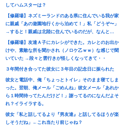
してハムスターは？
【修羅場】ネズミーランドのある県に住んでいる我が家
に親戚「あの遊園地行くから泊めて！」私「どうぞ〜」
→すると！親戚は北陸に住んでいるのだが、なんと…
【修羅場】友達Ａ子にカレシができた。カレとのお出か
けや、素敵な所を聞かされ（ノロケ乙ｗｗ）な感じで聞
いていた →段々と雲行きが怪しくなってきて・・
３年間付き合ってた彼女に３年目の記念日に振られた
彼女と電話中、俺「ちょっとトイレ」そのまま寝てしま
った。翌朝、俺メール「ごめんね」彼女メール「あれか
ら１時間待ってたんだけど！」謝ってるのになんだよそ
れ？イライラする。
彼女「私と話してるより『男友達』と話してるほうが楽
しそうだね」←これ当たり前じゃね？