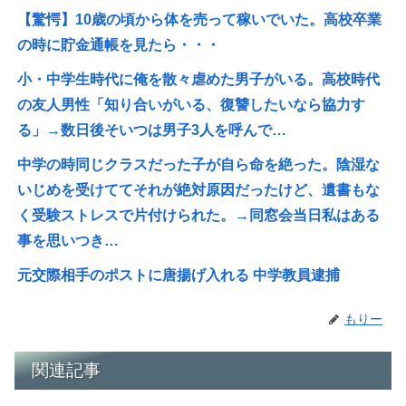
【驚愕】10歳の頃から体を売って稼いでいた。高校卒業
の時に貯金通帳を見たら・・・
小・中学生時代に俺を散々虐めた男子がいる。高校時代
の友人男性「知り合いがいる、復讐したいなら協力す
る」→数日後そいつは男子3人を呼んで…
中学の時同じクラスだった子が自ら命を絶った。陰湿な
いじめを受けててそれが絶対原因だったけど、遺書もな
く受験ストレスで片付けられた。→同窓会当日私はある
事を思いつき…
元交際相手のポストに唐揚げ入れる 中学教員逮捕
もりー
関連記事