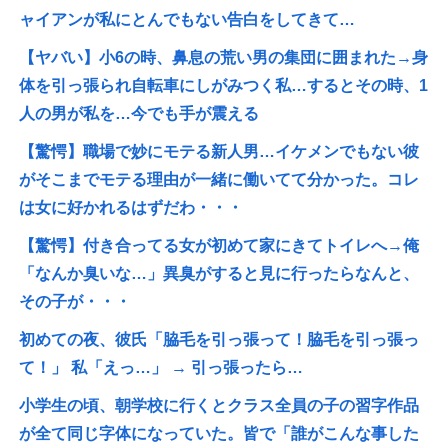
ャイアンが私にとんでもない告白をしてきて…
【ヤバい】小6の時、鼻息の荒い男の集団に囲まれた→身
体を引っ張られ自転車にしがみつく私…するとその時、1
人の男が私を…今でも手が震える
【驚愕】職場で妙にモテる新人男…イケメンでもない彼
がそこまでモテる理由が一緒に働いてて分かった。コレ
は女に好かれるはずだわ・・・
【驚愕】付き合ってる女が初めて家にきてトイレへ→俺
「なんか臭いな…」異臭がすると見に行ったらなんと、
その子が・・・
初めての夜、彼氏「脇毛を引っ張って！脇毛を引っ張っ
て！」 私「えっ…」 → 引っ張ったら…
小学生の頃、朝学校に行くとクラス全員の子の習字作品
が全て同じ字体になっていた。皆で「誰がこんな事した