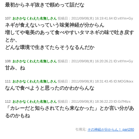
最初からネギ抜きで頼めって話だな
107:
おさかなくわえた名無しさん
投稿日：2011/09/08(木) 16:19:41.64 ID:vItYm+Gy
ネギが食えないっていう味覚神経が分からん
増してや奄美のあって食べやすいタマネギの味で吐き戻す
とか、
どんな環境で生きてたらそうなるんだか
108:
おさかなくわえた名無しさん
投稿日：2011/09/08(木) 16:20:26.21 ID:vItYm+Gy
甘み、ね
111:
おさかなくわえた名無しさん
投稿日：2011/09/08(木) 18:31:43.45 ID:MOGfkixx
なんで食べようと思ったのかわからんな
112:
おさかなくわえた名無しさん
投稿日：2011/09/08(木) 18:36:22.23 ID:Gi7f4Izs
「カレーだと知らされてたら来なかった」とか言い分があ
るのかもね
引用元:
その神経が分からん！ part280