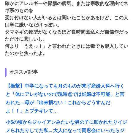
確かにアレルギーや胃腸の病気、または宗教的な理由でネ
ギ系のものを
受け付けない人がいるとは聞いたことがあるけど、この人
は単に嫌いなだけっぽい。
タマネギの原型がなくなるほど長時間煮込んだ自信作だっ
ただけに悲しいし、
何より「うえっ！」と言われたときには毒でも混入してい
たのかと焦ったよ。
オススメ記事
【衝撃】中学になっても月のものが来ず産婦人科へ行く
と「体にアレがないので現時点では妊娠は不可能」と言
われた…母が「出来損ない！これからどうすんだ
よ！！」とブチギレて…
小5の頃からジャイアンみたいな男の子に叩かれたりイジ
メられたりしてた私→大人になって同窓会にいったらジ