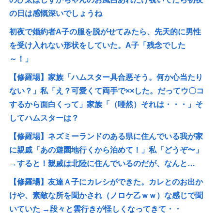
の日は感慨深いでしょうね
初夜で婚約者A子の服を脱がせてみたら、先天的に男性
を受け入れない形状をしていた。A子「残念でした
～！」
【修羅場】家族「ハムスター具合悪そう。何か心当たり
ない？」私「え？可愛くて両手で××した。だってウ〇コ
するから面白くって」家族「（唖然）それは・・・」そ
してハムスターは？
【修羅場】ネズミーランドのある県に住んでいる我が家
に親戚「あの遊園地行くから泊めて！」私「どうぞ〜」
→すると！親戚は北陸に住んでいるのだが、なんと…
【修羅場】友達Ａ子にカレシができた。カレとのお出か
けや、素敵な所を聞かされ（ノロケ乙ｗｗ）な感じで聞
いていた →段々と雲行きが怪しくなってきて・・