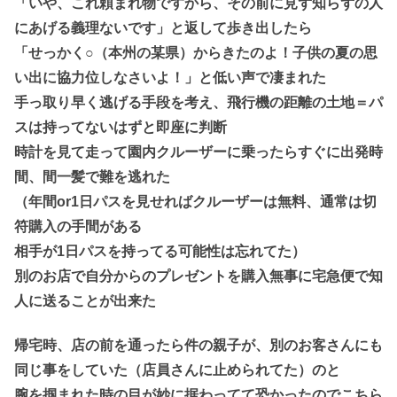
「いや、これ頼まれ物ですから、その前に見ず知らずの人
にあげる義理ないです」と返して歩き出したら
「せっかく○（本州の某県）からきたのよ！子供の夏の思
い出に協力位しなさいよ！」と低い声で凄まれた
手っ取り早く逃げる手段を考え、飛行機の距離の土地＝パ
スは持ってないはずと即座に判断
時計を見て走って園内クルーザーに乗ったらすぐに出発時
間、間一髪で難を逃れた
（年間or1日パスを見せればクルーザーは無料、通常は切
符購入の手間がある
相手が1日パスを持ってる可能性は忘れてた）
別のお店で自分からのプレゼントを購入無事に宅急便で知
人に送ることが出来た
帰宅時、店の前を通ったら件の親子が、別のお客さんにも
同じ事をしていた（店員さんに止められてた）のと
腕を掴まれた時の目が妙に据わってて恐かったのでこちら