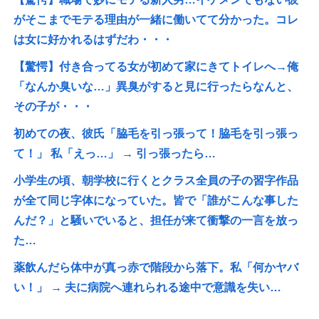
がそこまでモテる理由が一緒に働いてて分かった。コレ
は女に好かれるはずだわ・・・
【驚愕】付き合ってる女が初めて家にきてトイレへ→俺
「なんか臭いな…」異臭がすると見に行ったらなんと、
その子が・・・
初めての夜、彼氏「脇毛を引っ張って！脇毛を引っ張っ
て！」 私「えっ…」 → 引っ張ったら…
小学生の頃、朝学校に行くとクラス全員の子の習字作品
が全て同じ字体になっていた。皆で「誰がこんな事した
んだ？」と騒いでいると、担任が来て衝撃の一言を放っ
た…
薬飲んだら体中が真っ赤で階段から落下。私「何かヤバ
い！」 → 夫に病院へ連れられる途中で意識を失い…