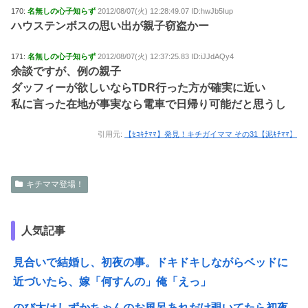
170:
名無しの心子知らず
2012/08/07(火) 12:28:49.07 ID:hwJb5Iup
ハウステンボスの思い出が親子窃盗かー
171:
名無しの心子知らず
2012/08/07(火) 12:37:25.83 ID:iJJdAQy4
余談ですが、例の親子
ダッフィーが欲しいならTDR行った方が確実に近い
私に言った在地が事実なら電車で日帰り可能だと思うし
引用元:
【ｾｺｷﾁﾏﾏ】発見！キチガイママ その31【泥ｷﾁﾏﾏ】
キチママ登場！
人気記事
見合いで結婚し、初夜の事。ドキドキしながらベッドに
近づいたら、嫁「何すんの」俺「えっ」
のび太はしずかちゃんのお風呂あれだけ覗いてたら初夜