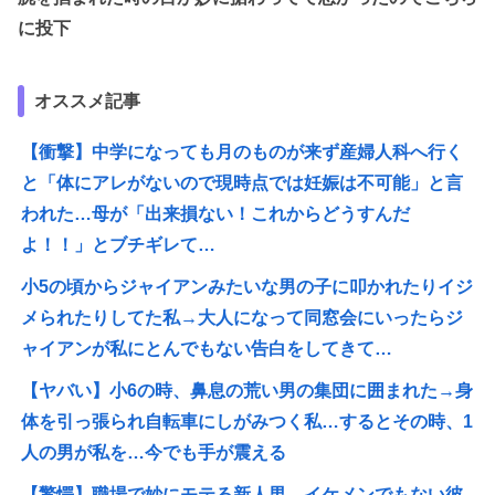
に投下
オススメ記事
【衝撃】中学になっても月のものが来ず産婦人科へ行く
と「体にアレがないので現時点では妊娠は不可能」と言
われた…母が「出来損ない！これからどうすんだ
よ！！」とブチギレて…
小5の頃からジャイアンみたいな男の子に叩かれたりイジ
メられたりしてた私→大人になって同窓会にいったらジ
ャイアンが私にとんでもない告白をしてきて…
【ヤバい】小6の時、鼻息の荒い男の集団に囲まれた→身
体を引っ張られ自転車にしがみつく私…するとその時、1
人の男が私を…今でも手が震える
【驚愕】職場で妙にモテる新人男…イケメンでもない彼