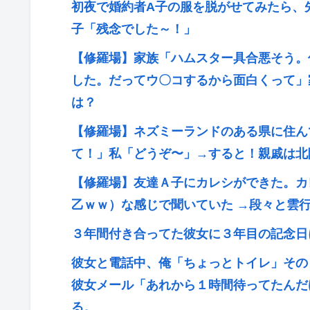
初夜で婚約者A子の服を脱がせてみたら、
子「残念でした～！」
【修羅場】家族「ハムスター具合悪そう。
した。だってウ〇コするから面白くって」
は？
【修羅場】ネズミーランドのある県に住ん
て！」私「どうぞ〜」→すると！親戚は北
【修羅場】友達Ａ子にカレシができた。カ
乙ｗｗ）な感じで聞いていた →段々と雲
３年間付き合ってた彼女に３年目の記念日
彼女と電話中、俺「ちょっとトイレ」その
彼女メール「あれから１時間待ってたんだ
る。