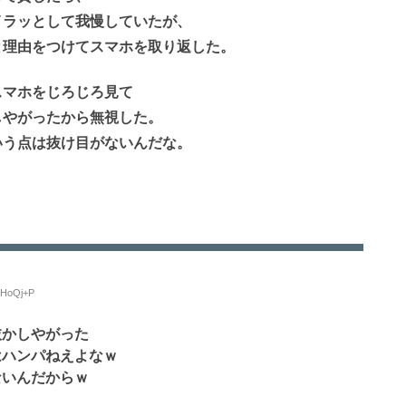
イラッとして我慢していたが、
と理由をつけてスマホを取り返した。
スマホをじろじろ見て
しやがったから無視した。
いう点は抜け目がないんだな。
7HoQj+P
抜かしやがった
はハンパねえよなｗ
ないんだからｗ