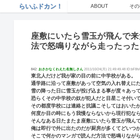
らいふドカン！
ABOUT
その
座敷にいたら雪玉が飛んで来
法で怒鳴りながら走ったった
842:
おさかなくわえた名無しさん
2011/10/24(月) 21:49:49.48 ID:bF8h
東北人だけど我が家の目の前に中学校がある。
通学路に沿って座敷があって空気の入れ替えに
雪の降った日に雪玉が投げ込まる事が度々あっ
恐らくその中学校の奴が犯人だと目星こそ付い
その都度学校には連絡と抗議こそしてはおいた
何度か目の時にもう我慢ならないから現行犯な
そんなある日たまたま座敷にいたら雪玉が飛ん
俺は即行で外に出たのだが厨房が多くてどいつ
そこで何かのマンガで読んだ方法で怒鳴りなが