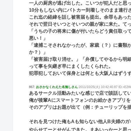
一人の厨房が逃げ出した。こいつが犯人だと思
10分もしない内にパトカー到着しそのまま連行
これ迄の経緯を話し被害届も提出。余罪もあっ
それで翌日そいつとそいつの親が家に来た。てっ
「うちの子の将来に傷が付いたらどう責任取っ
悪い！」
「逮捕こそされなかったが、家裁（？）に書類
か？）」
「被害届け取り消せ。」「弁償してやるから明
って事を矢継ぎ早にまくしたくられた。
犯罪犯しておいて保身とは何とも大阪人はずうず
867:
おさかなくわえた名無しさん
2011/10/25(火) 10:42:40.87 ID:+E
あるサークル活動みたいな感じで店で談話して
俺が後輩Aにスマートフォンのお絵かきアプリ
そのアプリはお題が出て（例：チューリップを
それを見つけた俺もAも知らない他人B夫婦のガ
やらせてーとせがんできた。まあいっかーと思