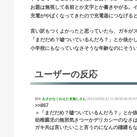
お題は無視して名前とか文字とか書きやがる。
充電がやばくなってきたので充電器につなげる
言い訳もつくよかったと思っていたら、ガキが
「まだだめ？嘘ついているんだろ？」とか抜か
小学校にもなっていなさそうな年齢なのにそう
ユーザーの反応
869:
おさかなくわえた名無しさん
2011/10/25(火) 11:06:05.65 ID:H
>>867
＞「まだだめ？嘘ついているんだろ？」とか
幼稚園児の無邪気さつーかデリカシーのなさ
ガキ共は言いたいこと言うのになんの躊躇も