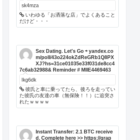
sk4mza
いわゆる「お洒落な店」でよくあること
だけど・・・
Sex Dating. Let's Go ⇨ yandex.co
m/poll/43o224okZdReGRb1Q8PX
XJ?hs=31ce01035e33f031de8cc4
7c6ab32988& Reminder # MIIE4469463
lkg6dk
彼氏と車に乗ってたら、後ろを走ってい
た彼氏の友達の車（無保険！！）に追突さ
れたｗｗｗｗ
Instant Transfer: 2.1 BTC receive
d. Complete here >> https://grap