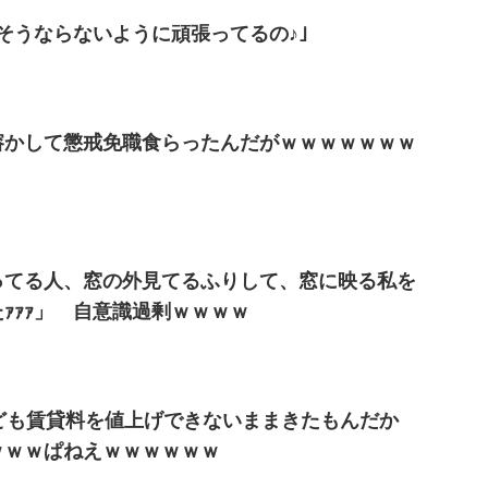
そうならないように頑張ってるの♪｣
溶かして懲戒免職食らったんだがｗｗｗｗｗｗｗ
ってる人、窓の外見てるふりして、窓に映る私を
ｧｧｧ」 自意識過剰ｗｗｗｗ
ども賃貸料を値上げできないままきたもんだか
ｗｗｗぱねえｗｗｗｗｗｗ