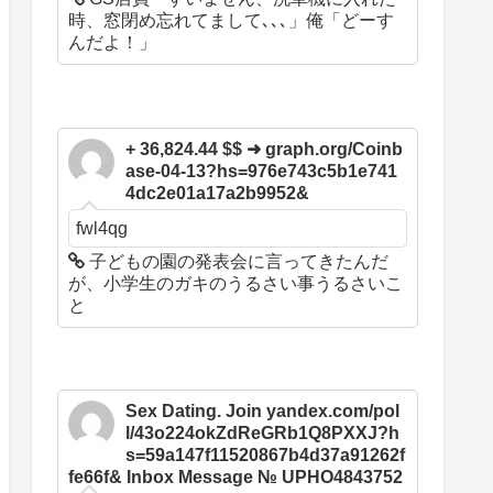
時、窓閉め忘れてまして､､､」俺「どーす
んだよ！」
+ 36,824.44 $$ ➜ graph.org/Coinb
ase-04-13?hs=976e743c5b1e741
4dc2e01a17a2b9952&
fwl4qg
子どもの園の発表会に言ってきたんだ
が、小学生のガキのうるさい事うるさいこ
と
Sex Dating. Join yandex.com/pol
l/43o224okZdReGRb1Q8PXXJ?h
s=59a147f11520867b4d37a91262f
fe66f& Inbox Message № UPHO4843752