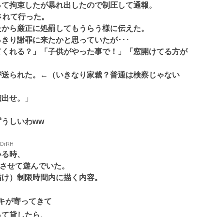
って拘束したが暴れ出したので制圧して通報。
されて行った。
たから厳正に処罰してもうらう様に伝えた。
きり謝罪に来たかと思っていたが･･･
てくれる？」「子供がやった事で！」「窓開けてる方が
が送られた。←（いきなり家裁？普通は検察じゃない
細出せ。」
うしいわww
2WDrRH
いる時、
をさせて遊んでいた。
描け）制限時間内に描く内容。
キが寄ってきて
って貸したら、