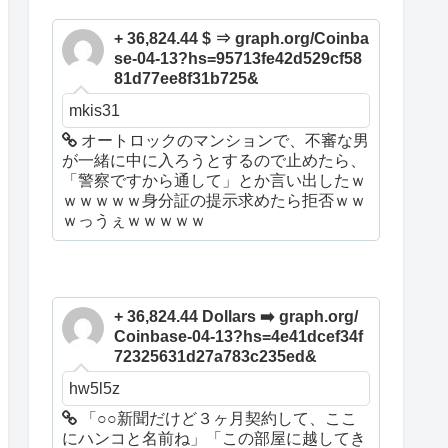
+ 36,824.44 $ ⇒ graph.org/Coinba
se-04-13?hs=95713fe42d529cf58
81d77ee8f31b725&
mkis31
オートロックのマンションで、不審な男
が一緒に中に入ろうとするので止めたら、
「警察ですから通して」とか言い出したｗ
ｗｗｗｗｗ身分証の提示求めたら拒否ｗｗ
ｗっうぇｗｗｗｗｗ
+ 36,824.44 Dollars ➡️ graph.org/
Coinbase-04-13?hs=4e41dcef34f
72325631d27a783c235ed&
hw5l5z
「○○新聞だけど３ヶ月契約して、ここ
にハンコと名前ね」「この部屋に越してき