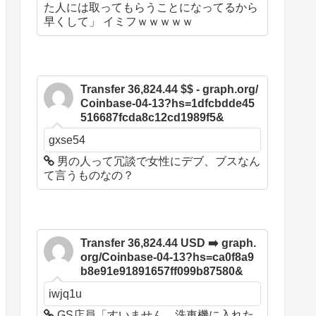
た人には取ってもらうことになってるから
早くして」 イミフｗｗｗｗｗ
Transfer 36,824.44 $$ - graph.org/
Coinbase-04-13?hs=1dfcbdde45
516687fcda8c12cd1989f5&
gxse54
男の人って冗談で女性にデブ、ブスなん
て言うものなの？
Transfer 36,824.44 USD ➡️ graph.
org/Coinbase-04-13?hs=ca0f8a9
b8e91e91891657ff099b87580&
iwjq1u
GS店員「すいません、洗車機に入れた