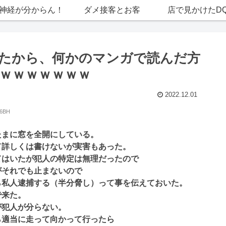
神経が分からん！
ダメ接客とお客
店で見かけたD
たから、何かのマンガで読んだ方
ｗｗｗｗｗｗｗ
2022.12.01
/6BH
たまに窓を全開にしている。
て詳しくは書けないが実害もあった。
てはいたが犯人の特定は無理だったので
がそれでも止まないので
ら私人逮捕する（半分脅し）って事を伝えておいた。
で来た。
が犯人が分らない。
ら適当に走って向かって行ったら