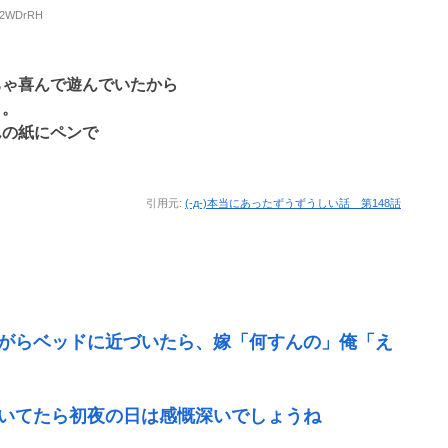
+E2WDrRH
ちゃ喜んで遊んでいたから
よ。
んの紙にペンで
ｗ
引用元:
(-д-)本当にあったずうずうしい話 第148話
がらベッドに近づいたら、嫁「何すんの」俺「え
いてたら初夜の日は感慨深いでしょうね