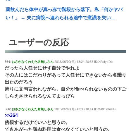
薬飲んだら体中が真っ赤で階段から落下。私「何かヤバ
い！」 → 夫に病院へ連れられる途中で意識を失い…
ユーザーの反応
364:
おさかなくわえた名無しさん
2013/06/10(月) 13:24:20.37 ID:XPoIy4Db
だったら人任せにせず自分でやれよ
その人にはこだわりがあって人任せにできないから名乗り
出たのだろう
周りに文句言われながら、自分が食べられないものの下ご
しらえさせられるなんてまっぴら
366:
おさかなくわえた名無しさん
2013/06/10(月) 13:33:18.14 ID:W8O7hw0G
>>364
傍観するだけでいいと思うの。
できあがった鶏肉料理は食べなくていいと思うの。