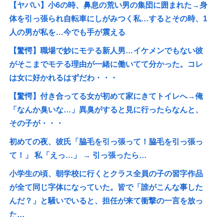
【ヤバい】小6の時、鼻息の荒い男の集団に囲まれた→身
体を引っ張られ自転車にしがみつく私…するとその時、1
人の男が私を…今でも手が震える
【驚愕】職場で妙にモテる新人男…イケメンでもない彼
がそこまでモテる理由が一緒に働いてて分かった。コレ
は女に好かれるはずだわ・・・
【驚愕】付き合ってる女が初めて家にきてトイレへ→俺
「なんか臭いな…」異臭がすると見に行ったらなんと、
その子が・・・
初めての夜、彼氏「脇毛を引っ張って！脇毛を引っ張っ
て！」 私「えっ…」 → 引っ張ったら…
小学生の頃、朝学校に行くとクラス全員の子の習字作品
が全て同じ字体になっていた。皆で「誰がこんな事した
んだ？」と騒いでいると、担任が来て衝撃の一言を放っ
た…