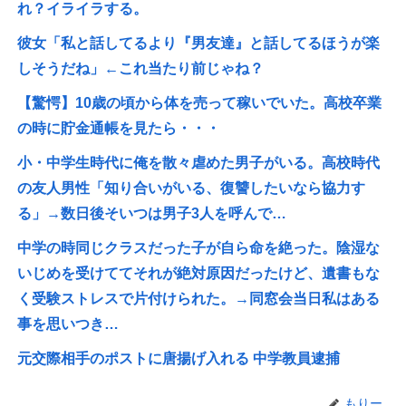
れ？イライラする。
彼女「私と話してるより『男友達』と話してるほうが楽
しそうだね」←これ当たり前じゃね？
【驚愕】10歳の頃から体を売って稼いでいた。高校卒業
の時に貯金通帳を見たら・・・
小・中学生時代に俺を散々虐めた男子がいる。高校時代
の友人男性「知り合いがいる、復讐したいなら協力す
る」→数日後そいつは男子3人を呼んで…
中学の時同じクラスだった子が自ら命を絶った。陰湿な
いじめを受けててそれが絶対原因だったけど、遺書もな
く受験ストレスで片付けられた。→同窓会当日私はある
事を思いつき…
元交際相手のポストに唐揚げ入れる 中学教員逮捕
もりー