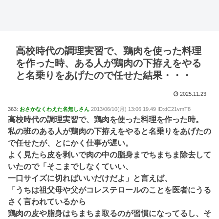
高校時代の調理実習で、鶏肉を使った料理
を作った時、ある人が鶏肉の下拵えをやる
と名乗りをあげたので任せた結果・・・
2025.11.23
363:
おさかなくわえた名無しさん
2013/06/10(月) 13:06:19.49 ID:dC21vmT8
高校時代の調理実習で、鶏肉を使った料理を作った時。
私の班のある人が鶏肉の下拵えをやると名乗りをあげたの
で任せたが、とにかく仕事が遅い。
よく見たら皮を剥いで肉の中の脂身までちまちま除去して
いたので「そこまでしなくていい、
一口サイズに切ればいいだけだよ」と言えば、
「うちは祖父母や父がコレステロールのことを医者にうる
さく言われているから
鶏肉の皮や脂身はちまちま取るのが習慣になってるし、そ