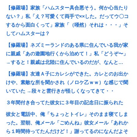
【修羅場】家族「ハムスター具合悪そう。何か心当たり
ない？」私「え？可愛くて両手で××した。だってウ〇コ
するから面白くって」家族「（唖然）それは・・・」そ
してハムスターは？
【修羅場】ネズミーランドのある県に住んでいる我が家
に親戚「あの遊園地行くから泊めて！」私「どうぞ〜」
→すると！親戚は北陸に住んでいるのだが、なんと…
【修羅場】友達Ａ子にカレシができた。カレとのお出か
けや、素敵な所を聞かされ（ノロケ乙ｗｗ）な感じで聞
いていた →段々と雲行きが怪しくなってきて・・
３年間付き合ってた彼女に３年目の記念日に振られた
彼女と電話中、俺「ちょっとトイレ」そのまま寝てしま
った。翌朝、俺メール「ごめんね」彼女メール「あれか
ら１時間待ってたんだけど！」謝ってるのになんだよそ