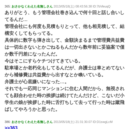
365:
おさかなくわえた名無しさん
2013/05/18(土) 08:43:56.38 ID:7bVleuqQ
ありがとう、もう管理会社巻き込んで何十回と話し合いし
てるんだ…
管理会社にも何度も見積もりとって、他も相見積して、結
構安くしてもらってる。
具体的に数字も弾き出して、金額決まるまで管理費共益費
は一切出さないとかごねるもんだから数年前に妥協案で僅
か数千円差になったんだ。
今はそこにすらケチつけてきている。
駐車場とか老朽化もしてるんだが、弁護士は車とめてない
から補修費は共益費から出すなとか喚いている。
弁護士が心底嫌いになった…。
それでも一応同じマンションに住む人間だから、無視され
ても顔合わせた時の挨拶は続けてたんだけど、こないだ小
学生の娘が挨拶した時に舌打ちして去って行った時は蹴飛
ばしてやろうかと思った。
386:
おさかなくわえた名無しさん
2013/05/18(土) 21:31:30.07 ID:D1swgLcM
>>363