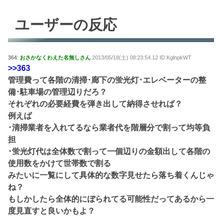
ユーザーの反応
364:
おさかなくわえた名無しさん
2013/05/18(土) 08:23:54.12 ID:KglnpkWT
>>363
管理費って各階の清掃･廊下の蛍光灯･エレベーターの整
備･駐車場の管理辺りだろ？
それぞれの必要経費を弾き出して納得させれば？
例えば
･清掃業者を入れてるなら業者代を階層分で割って均等負
担
･蛍光灯代は全体数で割って一個辺りの金額出して各階の
使用数をかけて世帯数で割る
みたいに一覧にして具体的な数字見せたら落ち着くんじゃ
ね？
もしかしたら全体的にぼられてる可能性だってあるから一
度見直すと良いかもよ？