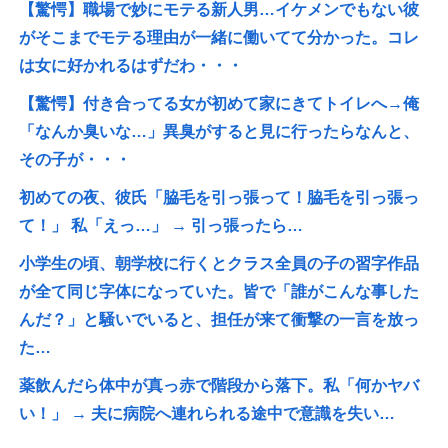
【驚愕】職場で妙にモテる新人男…イケメンでもない彼
がそこまでモテる理由が一緒に働いてて分かった。コレ
は女に好かれるはずだわ・・・
【驚愕】付き合ってる女が初めて家にきてトイレへ→俺
「なんか臭いな…」異臭がすると見に行ったらなんと、
その子が・・・
初めての夜、彼氏「脇毛を引っ張って！脇毛を引っ張っ
て！」 私「えっ…」 → 引っ張ったら…
小学生の頃、朝学校に行くとクラス全員の子の習字作品
が全て同じ字体になっていた。皆で「誰がこんな事した
んだ？」と騒いでいると、担任が来て衝撃の一言を放っ
た…
薬飲んだら体中が真っ赤で階段から落下。私「何かヤバ
い！」 → 夫に病院へ連れられる途中で意識を失い…