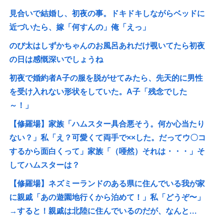
見合いで結婚し、初夜の事。ドキドキしながらベッドに
近づいたら、嫁「何すんの」俺「えっ」
のび太はしずかちゃんのお風呂あれだけ覗いてたら初夜
の日は感慨深いでしょうね
初夜で婚約者A子の服を脱がせてみたら、先天的に男性
を受け入れない形状をしていた。A子「残念でした
～！」
【修羅場】家族「ハムスター具合悪そう。何か心当たり
ない？」私「え？可愛くて両手で××した。だってウ〇コ
するから面白くって」家族「（唖然）それは・・・」そ
してハムスターは？
【修羅場】ネズミーランドのある県に住んでいる我が家
に親戚「あの遊園地行くから泊めて！」私「どうぞ〜」
→すると！親戚は北陸に住んでいるのだが、なんと…