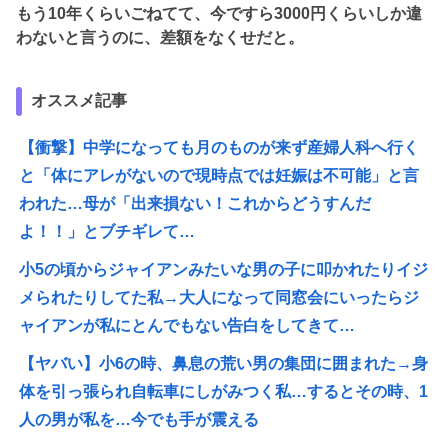
もう10年くらいごねてて、今ですら3000円くらいしか違
わないと言うのに、差額をなくせだと。
オススメ記事
【衝撃】中学になっても月のものが来ず産婦人科へ行く
と「体にアレがないので現時点では妊娠は不可能」と言
われた…母が「出来損ない！これからどうすんだ
よ！！」とブチギレて…
小5の頃からジャイアンみたいな男の子に叩かれたりイジ
メられたりしてた私→大人になって同窓会にいったらジ
ャイアンが私にとんでもない告白をしてきて…
【ヤバい】小6の時、鼻息の荒い男の集団に囲まれた→身
体を引っ張られ自転車にしがみつく私…するとその時、1
人の男が私を…今でも手が震える