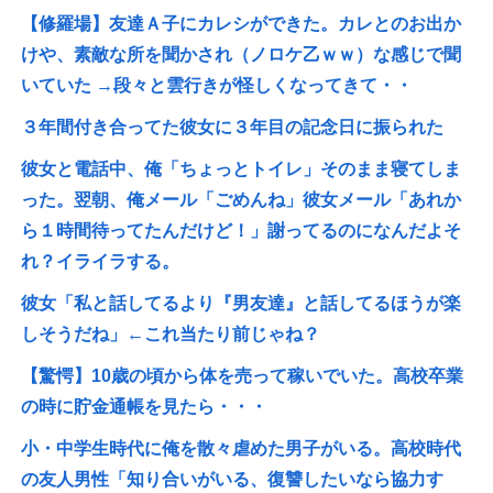
【修羅場】友達Ａ子にカレシができた。カレとのお出か
けや、素敵な所を聞かされ（ノロケ乙ｗｗ）な感じで聞
いていた →段々と雲行きが怪しくなってきて・・
３年間付き合ってた彼女に３年目の記念日に振られた
彼女と電話中、俺「ちょっとトイレ」そのまま寝てしま
った。翌朝、俺メール「ごめんね」彼女メール「あれか
ら１時間待ってたんだけど！」謝ってるのになんだよそ
れ？イライラする。
彼女「私と話してるより『男友達』と話してるほうが楽
しそうだね」←これ当たり前じゃね？
【驚愕】10歳の頃から体を売って稼いでいた。高校卒業
の時に貯金通帳を見たら・・・
小・中学生時代に俺を散々虐めた男子がいる。高校時代
の友人男性「知り合いがいる、復讐したいなら協力す