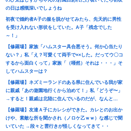
の日は感慨深いでしょうね
初夜で婚約者A子の服を脱がせてみたら、先天的に男性
を受け入れない形状をしていた。A子「残念でした
～！」
【修羅場】家族「ハムスター具合悪そう。何か心当たり
ない？」私「え？可愛くて両手で××した。だってウ〇コ
するから面白くって」家族「（唖然）それは・・・」そ
してハムスターは？
【修羅場】ネズミーランドのある県に住んでいる我が家
に親戚「あの遊園地行くから泊めて！」私「どうぞ〜」
→すると！親戚は北陸に住んでいるのだが、なんと…
【修羅場】友達Ａ子にカレシができた。カレとのお出か
けや、素敵な所を聞かされ（ノロケ乙ｗｗ）な感じで聞
いていた →段々と雲行きが怪しくなってきて・・