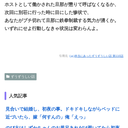
ホストとして働かされた旦那が懲りて呼ばなくなるか、
次回に別荘に行った時に目にした惨状で、
あなたがブチ切れて旦那に鉄拳制裁する気力が湧くか。
いずれにせよ行動しなきゃ状況は変わらんよ。
引用元:
(-д-)本当にあったずうずうしい話 第110話
ずうずうしい話
人気記事
見合いで結婚し、初夜の事。ドキドキしながらベッドに
近づいたら、嫁「何すんの」俺「えっ」
のび太はしずかちゃんのお風呂あれだけ覗いてたら初夜