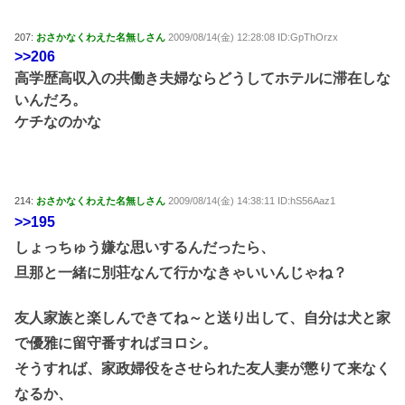
207:
おさかなくわえた名無しさん
2009/08/14(金) 12:28:08 ID:GpThOrzx
>>206
高学歴高収入の共働き夫婦ならどうしてホテルに滞在しな
いんだろ。
ケチなのかな
214:
おさかなくわえた名無しさん
2009/08/14(金) 14:38:11 ID:hS56Aaz1
>>195
しょっちゅう嫌な思いするんだったら、
旦那と一緒に別荘なんて行かなきゃいいんじゃね？
友人家族と楽しんできてね～と送り出して、自分は犬と家
で優雅に留守番すればヨロシ。
そうすれば、家政婦役をさせられた友人妻が懲りて来なく
なるか、