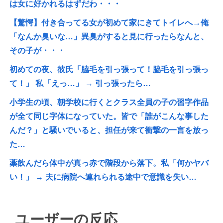
は女に好かれるはずだわ・・・
【驚愕】付き合ってる女が初めて家にきてトイレへ→俺
「なんか臭いな…」異臭がすると見に行ったらなんと、
その子が・・・
初めての夜、彼氏「脇毛を引っ張って！脇毛を引っ張っ
て！」 私「えっ…」 → 引っ張ったら…
小学生の頃、朝学校に行くとクラス全員の子の習字作品
が全て同じ字体になっていた。皆で「誰がこんな事した
んだ？」と騒いでいると、担任が来て衝撃の一言を放っ
た…
薬飲んだら体中が真っ赤で階段から落下。私「何かヤバ
い！」 → 夫に病院へ連れられる途中で意識を失い…
ユーザーの反応