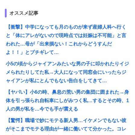
オススメ記事
【衝撃】中学になっても月のものが来ず産婦人科へ行く
と「体にアレがないので現時点では妊娠は不可能」と言
われた…母が「出来損ない！これからどうすんだ
よ！！」とブチギレて…
小5の頃からジャイアンみたいな男の子に叩かれたりイジ
メられたりしてた私→大人になって同窓会にいったらジ
ャイアンが私にとんでもない告白をしてきて…
【ヤバい】小6の時、鼻息の荒い男の集団に囲まれた→身
体を引っ張られ自転車にしがみつく私…するとその時、1
人の男が私を…今でも手が震える
【驚愕】職場で妙にモテる新人男…イケメンでもない彼
がそこまでモテる理由が一緒に働いてて分かった。コレ