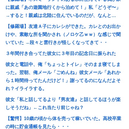
に親戚「あの遊園地行くから泊めて！」私「どうぞ〜」
→すると！親戚は北陸に住んでいるのだが、なんと…
【修羅場】友達Ａ子にカレシができた。カレとのお出か
けや、素敵な所を聞かされ（ノロケ乙ｗｗ）な感じで聞
いていた →段々と雲行きが怪しくなってきて・・
３年間付き合ってた彼女に３年目の記念日に振られた
彼女と電話中、俺「ちょっとトイレ」そのまま寝てしま
った。翌朝、俺メール「ごめんね」彼女メール「あれか
ら１時間待ってたんだけど！」謝ってるのになんだよそ
れ？イライラする。
彼女「私と話してるより『男友達』と話してるほうが楽
しそうだね」←これ当たり前じゃね？
【驚愕】10歳の頃から体を売って稼いでいた。高校卒業
の時に貯金通帳を見たら・・・