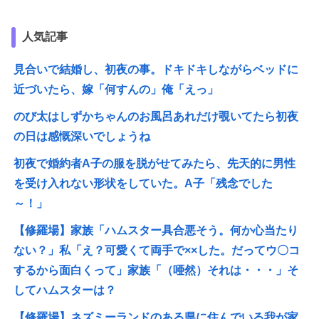
人気記事
見合いで結婚し、初夜の事。ドキドキしながらベッドに
近づいたら、嫁「何すんの」俺「えっ」
のび太はしずかちゃんのお風呂あれだけ覗いてたら初夜
の日は感慨深いでしょうね
初夜で婚約者A子の服を脱がせてみたら、先天的に男性
を受け入れない形状をしていた。A子「残念でした
～！」
【修羅場】家族「ハムスター具合悪そう。何か心当たり
ない？」私「え？可愛くて両手で××した。だってウ〇コ
するから面白くって」家族「（唖然）それは・・・」そ
してハムスターは？
【修羅場】ネズミーランドのある県に住んでいる我が家