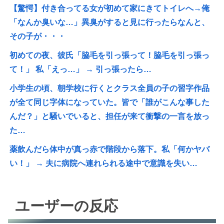
【驚愕】付き合ってる女が初めて家にきてトイレへ→俺
「なんか臭いな…」異臭がすると見に行ったらなんと、
その子が・・・
初めての夜、彼氏「脇毛を引っ張って！脇毛を引っ張っ
て！」 私「えっ…」 → 引っ張ったら…
小学生の頃、朝学校に行くとクラス全員の子の習字作品
が全て同じ字体になっていた。皆で「誰がこんな事した
んだ？」と騒いでいると、担任が来て衝撃の一言を放っ
た…
薬飲んだら体中が真っ赤で階段から落下。私「何かヤバ
い！」 → 夫に病院へ連れられる途中で意識を失い…
ユーザーの反応