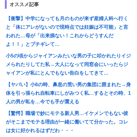
オススメ記事
【衝撃】中学になっても月のものが来ず産婦人科へ行く
と「体にアレがないので現時点では妊娠は不可能」と言
われた…母が「出来損ない！これからどうすんだ
よ！！」とブチギレて…
小5の頃からジャイアンみたいな男の子に叩かれたりイジ
メられたりしてた私→大人になって同窓会にいったらジ
ャイアンが私にとんでもない告白をしてきて…
【ヤバい】小6の時、鼻息の荒い男の集団に囲まれた→身
体を引っ張られ自転車にしがみつく私…するとその時、1
人の男が私を…今でも手が震える
【驚愕】職場で妙にモテる新人男…イケメンでもない彼
がそこまでモテる理由が一緒に働いてて分かった。コレ
は女に好かれるはずだわ・・・