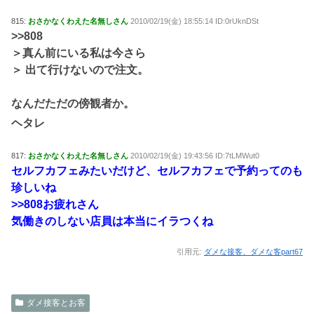
815:
おさかなくわえた名無しさん
2010/02/19(金) 18:55:14 ID:0rUknDSt
>>808
＞真ん前にいる私は今さら
＞ 出て行けないので注文。
なんだただの傍観者か。
ヘタレ
817:
おさかなくわえた名無しさん
2010/02/19(金) 19:43:56 ID:7tLMWut0
セルフカフェみたいだけど、セルフカフェで予約ってのも
珍しいね
>>808
お疲れさん
気働きのしない店員は本当にイラつくね
引用元:
ダメな接客、ダメな客part67
ダメ接客とお客