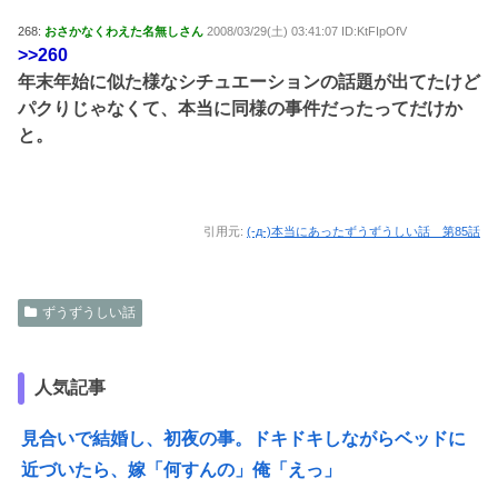
268:
おさかなくわえた名無しさん
2008/03/29(土) 03:41:07 ID:KtFIpOfV
>>260
年末年始に似た様なシチュエーションの話題が出てたけど
パクりじゃなくて、本当に同様の事件だったってだけか
と。
引用元:
(-д-)本当にあったずうずうしい話 第85話
ずうずうしい話
人気記事
見合いで結婚し、初夜の事。ドキドキしながらベッドに
近づいたら、嫁「何すんの」俺「えっ」