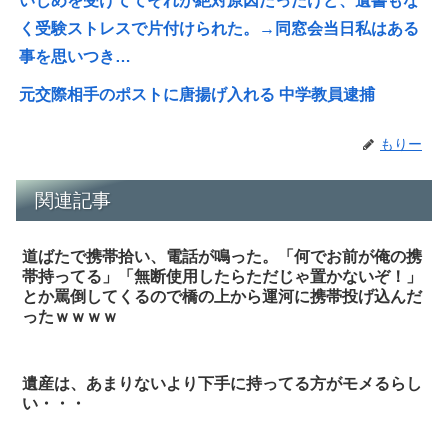
いじめを受けててそれが絶対原因だったけど、遺書もな
く受験ストレスで片付けられた。→同窓会当日私はある
事を思いつき…
元交際相手のポストに唐揚げ入れる 中学教員逮捕
もりー
関連記事
道ばたで携帯拾い、電話が鳴った。「何でお前が俺の携
帯持ってる」「無断使用したらただじゃ置かないぞ！」
とか罵倒してくるので橋の上から運河に携帯投げ込んだ
ったｗｗｗｗ
遺産は、あまりないより下手に持ってる方がモメるらし
い・・・