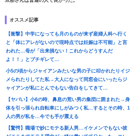
旦那さんは普通の人で良かった。
オススメ記事
【衝撃】中学になっても月のものが来ず産婦人科へ行く
と「体にアレがないので現時点では妊娠は不可能」と言
われた…母が「出来損ない！これからどうすんだ
よ！！」とブチギレて…
小5の頃からジャイアンみたいな男の子に叩かれたりイジ
メられたりしてた私→大人になって同窓会にいったらジ
ャイアンが私にとんでもない告白をしてきて…
【ヤバい】小6の時、鼻息の荒い男の集団に囲まれた→身
体を引っ張られ自転車にしがみつく私…するとその時、1
人の男が私を…今でも手が震える
【驚愕】職場で妙にモテる新人男…イケメンでもない彼