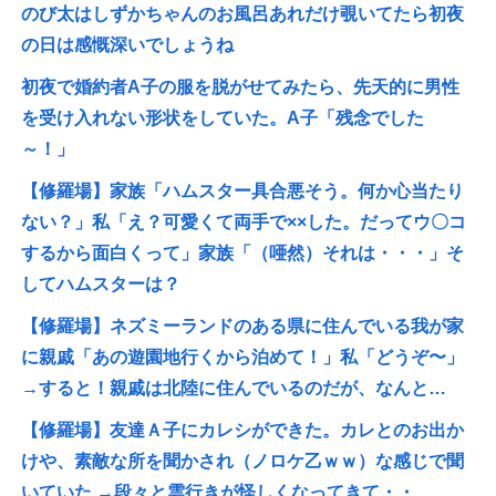
のび太はしずかちゃんのお風呂あれだけ覗いてたら初夜
の日は感慨深いでしょうね
初夜で婚約者A子の服を脱がせてみたら、先天的に男性
を受け入れない形状をしていた。A子「残念でした
～！」
【修羅場】家族「ハムスター具合悪そう。何か心当たり
ない？」私「え？可愛くて両手で××した。だってウ〇コ
するから面白くって」家族「（唖然）それは・・・」そ
してハムスターは？
【修羅場】ネズミーランドのある県に住んでいる我が家
に親戚「あの遊園地行くから泊めて！」私「どうぞ〜」
→すると！親戚は北陸に住んでいるのだが、なんと…
【修羅場】友達Ａ子にカレシができた。カレとのお出か
けや、素敵な所を聞かされ（ノロケ乙ｗｗ）な感じで聞
いていた →段々と雲行きが怪しくなってきて・・