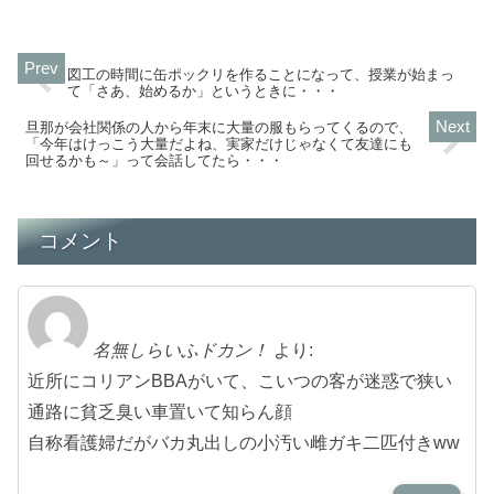
図工の時間に缶ポックリを作ることになって、授業が始まっ
て「さあ、始めるか」というときに・・・
旦那が会社関係の人から年末に大量の服もらってくるので、
「今年はけっこう大量だよね、実家だけじゃなくて友達にも
回せるかも～」って会話してたら・・・
コメント
名無しらいふドカン！
より:
近所にコリアンBBAがいて、こいつの客が迷惑で狭い
通路に貧乏臭い車置いて知らん顔
自称看護婦だがバカ丸出しの小汚い雌ガキ二匹付きww