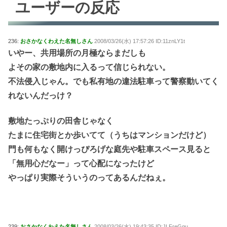
ユーザーの反応
236:
おさかなくわえた名無しさん
2008/03/26(水) 17:57:26 ID:11znLY1t
いやー、共用場所の月極ならまだしも
よその家の敷地内に入るって信じられない。
不法侵入じゃん。でも私有地の違法駐車って警察動いてく
れないんだっけ？
敷地たっぷりの田舎じゃなく
たまに住宅街とか歩いてて（うちはマンションだけど）
門も何もなく開けっぴろげな庭先や駐車スペース見ると
「無用心だなー」って心配になったけど
やっぱり実際そういうのってあるんだねぇ。
239:
おさかなくわえた名無しさん
2008/03/26(水) 19:43:35 ID:JLFreGgu