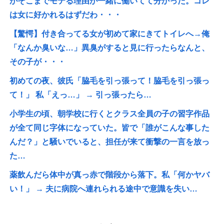
がそこまでモテる理由が一緒に働いてて分かった。コレ
は女に好かれるはずだわ・・・
【驚愕】付き合ってる女が初めて家にきてトイレへ→俺
「なんか臭いな…」異臭がすると見に行ったらなんと、
その子が・・・
初めての夜、彼氏「脇毛を引っ張って！脇毛を引っ張っ
て！」 私「えっ…」 → 引っ張ったら…
小学生の頃、朝学校に行くとクラス全員の子の習字作品
が全て同じ字体になっていた。皆で「誰がこんな事した
んだ？」と騒いでいると、担任が来て衝撃の一言を放っ
た…
薬飲んだら体中が真っ赤で階段から落下。私「何かヤバ
い！」 → 夫に病院へ連れられる途中で意識を失い…