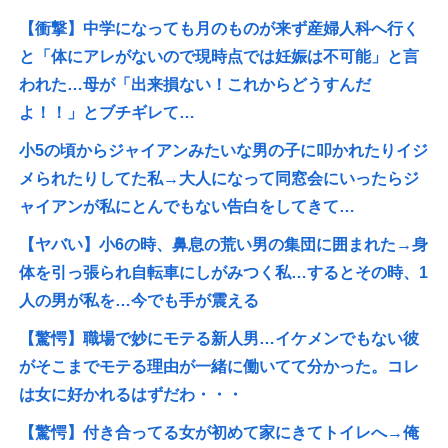
【衝撃】中学になっても月のものが来ず産婦人科へ行く
と「体にアレがないので現時点では妊娠は不可能」と言
われた…母が「出来損ない！これからどうすんだ
よ！！」とブチギレて…
小5の頃からジャイアンみたいな男の子に叩かれたりイジ
メられたりしてた私→大人になって同窓会にいったらジ
ャイアンが私にとんでもない告白をしてきて…
【ヤバい】小6の時、鼻息の荒い男の集団に囲まれた→身
体を引っ張られ自転車にしがみつく私…するとその時、1
人の男が私を…今でも手が震える
【驚愕】職場で妙にモテる新人男…イケメンでもない彼
がそこまでモテる理由が一緒に働いてて分かった。コレ
は女に好かれるはずだわ・・・
【驚愕】付き合ってる女が初めて家にきてトイレへ→俺