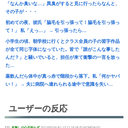
「なんか臭いな…」異臭がすると見に行ったらなんと、
その子が・・・
初めての夜、彼氏「脇毛を引っ張って！脇毛を引っ張っ
て！」 私「えっ…」 → 引っ張ったら…
小学生の頃、朝学校に行くとクラス全員の子の習字作品
が全て同じ字体になっていた。皆で「誰がこんな事した
んだ？」と騒いでいると、担任が来て衝撃の一言を放っ
た…
薬飲んだら体中が真っ赤で階段から落下。私「何かヤバ
い！」 → 夫に病院へ連れられる途中で意識を失い…
ユーザーの反応
121:
名無しの心子知らず
2012/05/16(水) 13:17:18.09 ID:NQMDdrYG