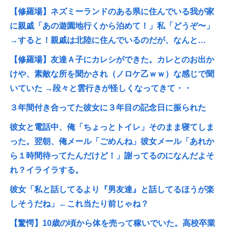
【修羅場】ネズミーランドのある県に住んでいる我が家
に親戚「あの遊園地行くから泊めて！」私「どうぞ〜」
→すると！親戚は北陸に住んでいるのだが、なんと…
【修羅場】友達Ａ子にカレシができた。カレとのお出か
けや、素敵な所を聞かされ（ノロケ乙ｗｗ）な感じで聞
いていた →段々と雲行きが怪しくなってきて・・
３年間付き合ってた彼女に３年目の記念日に振られた
彼女と電話中、俺「ちょっとトイレ」そのまま寝てしま
った。翌朝、俺メール「ごめんね」彼女メール「あれか
ら１時間待ってたんだけど！」謝ってるのになんだよそ
れ？イライラする。
彼女「私と話してるより『男友達』と話してるほうが楽
しそうだね」←これ当たり前じゃね？
【驚愕】10歳の頃から体を売って稼いでいた。高校卒業