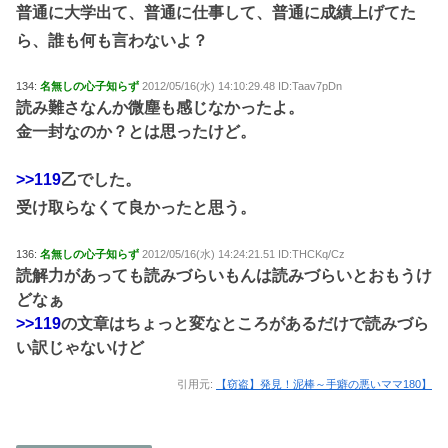
普通に大学出て、普通に仕事して、普通に成績上げてた
ら、誰も何も言わないよ？
134:
名無しの心子知らず
2012/05/16(水) 14:10:29.48 ID:Taav7pDn
読み難さなんか微塵も感じなかったよ。
金一封なのか？とは思ったけど。
>>119
乙でした。
受け取らなくて良かったと思う。
136:
名無しの心子知らず
2012/05/16(水) 14:24:21.51 ID:THCKq/Cz
読解力があっても読みづらいもんは読みづらいとおもうけ
どなぁ
>>119
の文章はちょっと変なところがあるだけで読みづら
い訳じゃないけど
引用元:
【窃盗】発見！泥棒～手癖の悪いママ180】