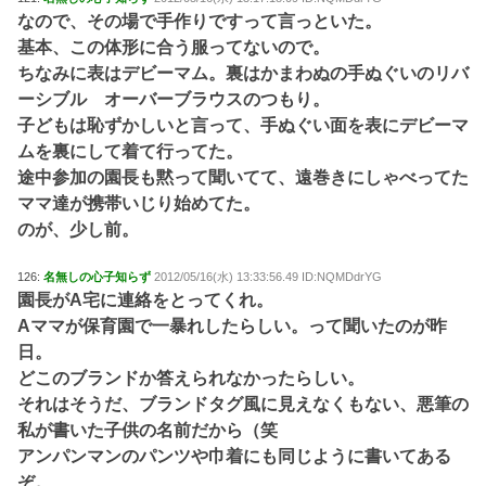
なので、その場で手作りですって言っといた。
基本、この体形に合う服ってないので。
ちなみに表はデビーマム。裏はかまわぬの手ぬぐいのリバ
ーシブル オーバーブラウスのつもり。
子どもは恥ずかしいと言って、手ぬぐい面を表にデビーマ
ムを裏にして着て行ってた。
途中参加の園長も黙って聞いてて、遠巻きにしゃべってた
ママ達が携帯いじり始めてた。
のが、少し前。
126:
名無しの心子知らず
2012/05/16(水) 13:33:56.49 ID:NQMDdrYG
園長がA宅に連絡をとってくれ。
Aママが保育園で一暴れしたらしい。って聞いたのが昨
日。
どこのブランドか答えられなかったらしい。
それはそうだ、ブランドタグ風に見えなくもない、悪筆の
私が書いた子供の名前だから（笑
アンパンマンのパンツや巾着にも同じように書いてある
ぞ。