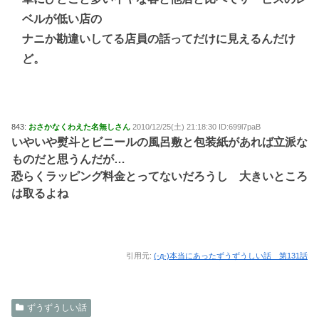
ベルが低い店の
ナニか勘違いしてる店員の話ってだけに見えるんだけ
ど。
843:
おさかなくわえた名無しさん
2010/12/25(土) 21:18:30 ID:699l7paB
いやいや熨斗とビニールの風呂敷と包装紙があれば立派な
ものだと思うんだが…
恐らくラッピング料金とってないだろうし 大きいところ
は取るよね
引用元:
(-д-)本当にあったずうずうしい話 第131話
ずうずうしい話