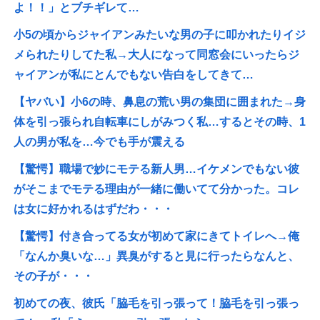
よ！！」とブチギレて…
小5の頃からジャイアンみたいな男の子に叩かれたりイジ
メられたりしてた私→大人になって同窓会にいったらジ
ャイアンが私にとんでもない告白をしてきて…
【ヤバい】小6の時、鼻息の荒い男の集団に囲まれた→身
体を引っ張られ自転車にしがみつく私…するとその時、1
人の男が私を…今でも手が震える
【驚愕】職場で妙にモテる新人男…イケメンでもない彼
がそこまでモテる理由が一緒に働いてて分かった。コレ
は女に好かれるはずだわ・・・
【驚愕】付き合ってる女が初めて家にきてトイレへ→俺
「なんか臭いな…」異臭がすると見に行ったらなんと、
その子が・・・
初めての夜、彼氏「脇毛を引っ張って！脇毛を引っ張っ