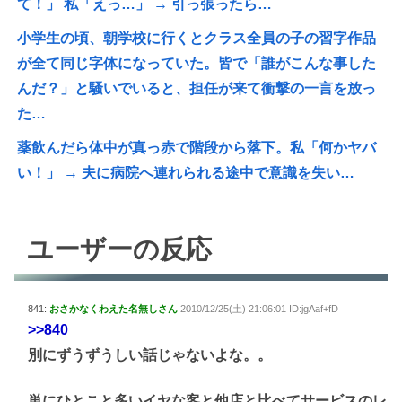
て！」 私「えっ…」 → 引っ張ったら…
小学生の頃、朝学校に行くとクラス全員の子の習字作品
が全て同じ字体になっていた。皆で「誰がこんな事した
んだ？」と騒いでいると、担任が来て衝撃の一言を放っ
た…
薬飲んだら体中が真っ赤で階段から落下。私「何かヤバ
い！」 → 夫に病院へ連れられる途中で意識を失い…
ユーザーの反応
841:
おさかなくわえた名無しさん
2010/12/25(土) 21:06:01 ID:jgAaf+fD
>>840
別にずうずうしい話じゃないよな。。
単にひとこと多いイヤな客と他店と比べてサービスのレ