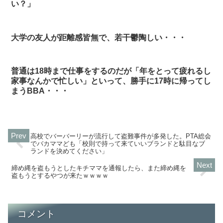
い？」
大学の友人が距離感皆無で、若干鬱陶しい・・・
普通は18時まで仕事をするのだが「年をとって疲れるし
家事なんかで忙しい」といって、勝手に17時に帰ってし
まうBBA・・・
高校でバーバーリーが流行して盗難事件が多発した。PTA総会
でバカママども「校則で持って来ていいブランドと駄目なブ
ランドを決めてください」
締め縄を盗もうとしたキチママを通報したら、また締め縄を
盗もうとするやつが来たｗｗｗｗ
コメント