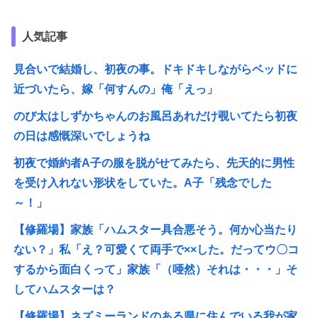
人気記事
見合いで結婚し、初夜の事。ドキドキしながらベッドに
近づいたら、嫁「何すんの」俺「えっ」
のび太はしずかちゃんのお風呂あれだけ覗いてたら初夜
の日は感慨深いでしょうね
初夜で婚約者A子の服を脱がせてみたら、先天的に男性
を受け入れない形状をしていた。A子「残念でした
～！」
【修羅場】家族「ハムスター具合悪そう。何か心当たり
ない？」私「え？可愛くて両手で××した。だってウ〇コ
するから面白くって」家族「（唖然）それは・・・」そ
してハムスターは？
【修羅場】ネズミーランドのある県に住んでいる我が家