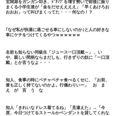
玄関扉をガンガン叩き、ﾄﾞｱﾉﾌﾞを壊す勢いで前後に振り
まくる小学生達が「金をだせええええ」「早くあけろお
おおお」って叫びまくってた・・・何なの！？
｢なぜ私が快適に過ごせる車にしないのか｣と人の好きな
車にケチをつけてくるやつｗｗｗｗｗｗ
名前も知らない同級生「ジュース一口頂戴～」 、い
や、親しい間柄ならまだしも、行きずりの奴に「一口頂
戴」とか言うなよ・・・
知人、食事の時にペチャペチャ食べるくせに、「お前、
箸も正しく持てないのかよ。行儀わりいー」 お ま
え が 言 う な
知人「きれいなドレス着てるね」「見違えた」→「今
度、今日つけてるストールかペンダントを貸してくれな