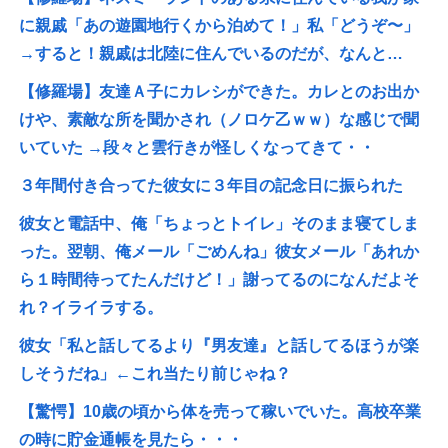
に親戚「あの遊園地行くから泊めて！」私「どうぞ〜」
→すると！親戚は北陸に住んでいるのだが、なんと…
【修羅場】友達Ａ子にカレシができた。カレとのお出か
けや、素敵な所を聞かされ（ノロケ乙ｗｗ）な感じで聞
いていた →段々と雲行きが怪しくなってきて・・
３年間付き合ってた彼女に３年目の記念日に振られた
彼女と電話中、俺「ちょっとトイレ」そのまま寝てしま
った。翌朝、俺メール「ごめんね」彼女メール「あれか
ら１時間待ってたんだけど！」謝ってるのになんだよそ
れ？イライラする。
彼女「私と話してるより『男友達』と話してるほうが楽
しそうだね」←これ当たり前じゃね？
【驚愕】10歳の頃から体を売って稼いでいた。高校卒業
の時に貯金通帳を見たら・・・