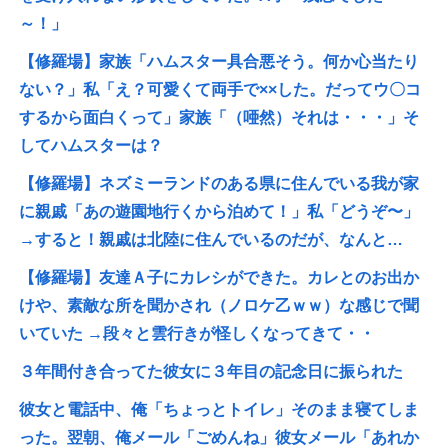
～！」
【修羅場】家族「ハムスター具合悪そう。何か心当たり
ない？」私「え？可愛くて両手で××した。だってウ〇コ
するから面白くって」家族「（唖然）それは・・・」そ
してハムスターは？
【修羅場】ネズミーランドのある県に住んでいる我が家
に親戚「あの遊園地行くから泊めて！」私「どうぞ〜」
→すると！親戚は北陸に住んでいるのだが、なんと…
【修羅場】友達Ａ子にカレシができた。カレとのお出か
けや、素敵な所を聞かされ（ノロケ乙ｗｗ）な感じで聞
いていた →段々と雲行きが怪しくなってきて・・
３年間付き合ってた彼女に３年目の記念日に振られた
彼女と電話中、俺「ちょっとトイレ」そのまま寝てしま
った。翌朝、俺メール「ごめんね」彼女メール「あれか