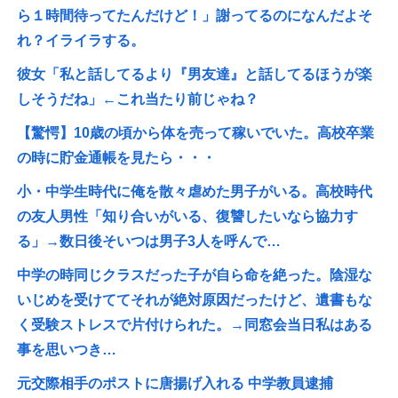
ら１時間待ってたんだけど！」謝ってるのになんだよそ
れ？イライラする。
彼女「私と話してるより『男友達』と話してるほうが楽
しそうだね」←これ当たり前じゃね？
【驚愕】10歳の頃から体を売って稼いでいた。高校卒業
の時に貯金通帳を見たら・・・
小・中学生時代に俺を散々虐めた男子がいる。高校時代
の友人男性「知り合いがいる、復讐したいなら協力す
る」→数日後そいつは男子3人を呼んで…
中学の時同じクラスだった子が自ら命を絶った。陰湿な
いじめを受けててそれが絶対原因だったけど、遺書もな
く受験ストレスで片付けられた。→同窓会当日私はある
事を思いつき…
元交際相手のポストに唐揚げ入れる 中学教員逮捕