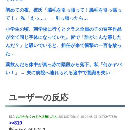
初めての夜、彼氏「脇毛を引っ張って！脇毛を引っ張っ
て！」 私「えっ…」 → 引っ張ったら…
小学生の頃、朝学校に行くとクラス全員の子の習字作品
が全て同じ字体になっていた。皆で「誰がこんな事した
んだ？」と騒いでいると、担任が来て衝撃の一言を放っ
た…
薬飲んだら体中が真っ赤で階段から落下。私「何かヤバ
い！」 → 夫に病院へ連れられる途中で意識を失い…
ユーザーの反応
812:
おさかなくわえた名無しさん
2011/07/06(水) 10:04:48.43 ID:TKH7758b
>>810
断ったんだよな？