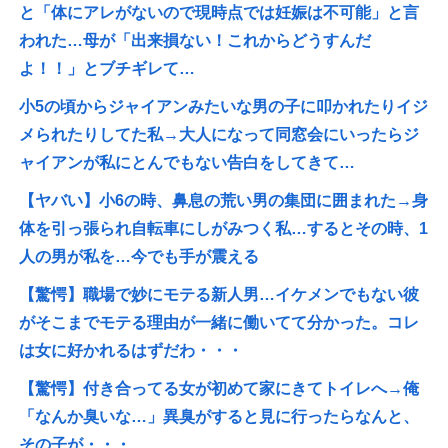
と「体にアレがないので現時点では妊娠は不可能」と言
われた…母が「出来損ない！これからどうすんだ
よ！！」とブチギレて…
小5の頃からジャイアンみたいな男の子に叩かれたりイジ
メられたりしてた私→大人になって同窓会にいったらジ
ャイアンが私にとんでもない告白をしてきて…
【ヤバい】小6の時、鼻息の荒い男の集団に囲まれた→身
体を引っ張られ自転車にしがみつく私…するとその時、1
人の男が私を…今でも手が震える
【驚愕】職場で妙にモテる新人男…イケメンでもない彼
がそこまでモテる理由が一緒に働いてて分かった。コレ
は女に好かれるはずだわ・・・
【驚愕】付き合ってる女が初めて家にきてトイレへ→俺
「なんか臭いな…」異臭がすると見に行ったらなんと、
その子が・・・