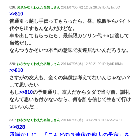
826:
おさかなくわえた名無しさん
2011/07/06(水) 12:02:28.82 ID:Ay1jxf3Q
>>810
普通引っ越し手伝ってもらったら、昼、晩飯やらバイト
代やら出すもんなんだけどな。
車を出してもらったら、最低限ガソリン代＋αは渡して
当然だし。
なんつうかそいつ本当の意味で友達居ないんだろうな。
828:
おさかなくわえた名無しさん
2011/07/06(水) 12:59:21.99 ID:7ykR15Ma
>>810
さすがの友人も、全くの無償は考えてないんじゃない？
…て思いたい
もし
>>810
の予測通り、友人だからタダで当り前、謝礼
なんて思いも付かないなら、何を誰を信じて生きて行け
ばいいんだ…
831:
おさかなくわえた名無しさん
2011/07/06(水) 13:14:29.89 ID:ASaV6k2T
>>828
承諾なしに、「こんどの３連休の他人の予定」を