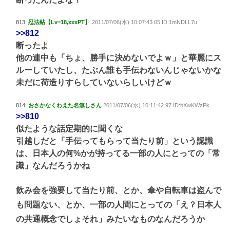
813:
忍法帖【Lv=18,xxxPT】
2011/07/06(水) 10:07:43.05 ID:1mNDLL7u
>>812
断ったよ
他の連中も「ちょ、勝手に決めないでよｗ」と華麗にス
ルーしていたし、たぶん誰も手伝わないんじゃないかな
未だに荷造りすらしていないらしいけどｗ
814:
おさかなくわえた名無しさん
2011/07/06(水) 10:11:42.97 ID:bXwKWzPk
>>810
似たような話定期的に聞くな
引越しだと「手伝ってもらって当たり前」という認識
は、日本人の何%かが持ってる一部の人にとっての「常
識」なんだろうかね
飲み会を強要して当たり前、とか、傘や自転車は盗んで
も問題ない、とか、一部の人間にとっての「え？日本人
の共通概念でしょそれ」みたいなものなんだろうか