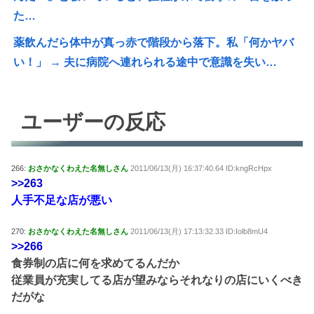
た…
薬飲んだら体中が真っ赤で階段から落下。私「何かヤバ
い！」 → 夫に病院へ連れられる途中で意識を失い…
ユーザーの反応
266:
おさかなくわえた名無しさん
2011/06/13(月) 16:37:40.64 ID:kngRcHpx
>>263
人手不足な店が悪い
270:
おさかなくわえた名無しさん
2011/06/13(月) 17:13:32.33 ID:Iolb8mU4
>>266
食券制の店に何を求めてるんだか
従業員が充実してる店が望みならそれなりの店にいくべき
だがな