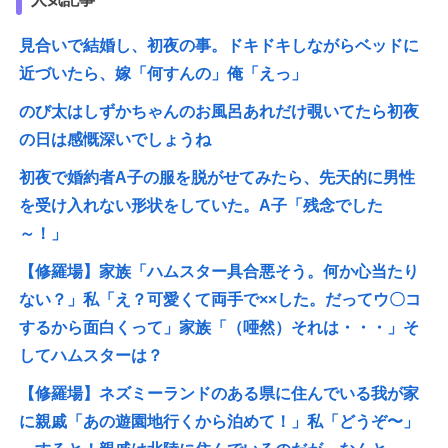
見合いで結婚し、初夜の事。ドキドキしながらベッドに
近づいたら、嫁「何すんの」俺「えっ」
のび太はしずかちゃんのお風呂あれだけ覗いてたら初夜
の日は感慨深いでしょうね
初夜で婚約者A子の服を脱がせてみたら、先天的に男性
を受け入れない形状をしていた。A子「残念でした
～！」
【修羅場】家族「ハムスター具合悪そう。何か心当たり
ない？」私「え？可愛くて両手で××した。だってウ〇コ
するから面白くって」家族「（唖然）それは・・・」そ
してハムスターは？
【修羅場】ネズミーランドのある県に住んでいる我が家
に親戚「あの遊園地行くから泊めて！」私「どうぞ〜」