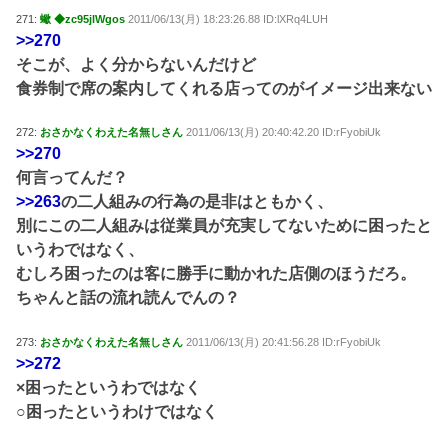
271:
蠍 ◆zc95jlWgos
2011/06/13(月) 18:23:26.88 ID:lXRq4LUH
>>270
そこが、よく分からないんだけど
食券制で席の案内してくれる店ってのがイメージ出来ない
272:
おさかなくわえた名無しさん
2011/06/13(月) 20:40:42.20 ID:rFyobiUk
>>270
何言ってんだ？
>>263
の二人組みの行為の是非はともかく、
別にこの二人組みは従業員が充実してないために困ったと
いうわではなく、
むしろ困ったのは客に勝手に動かれた店側のほうだろ。
ちゃんと話の流れ読んでんの？
273:
おさかなくわえた名無しさん
2011/06/13(月) 20:41:56.28 ID:rFyobiUk
>>272
×困ったというわではなく
○困ったというわけではなく