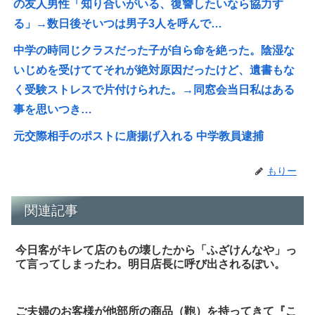
の友人男性「知り合いがいる、復讐したいなら協力す
る」→数日後そいつは男子3人を呼んで…
中学の時同じクラスだった子が自ら命を絶った。陰湿な
いじめを受けててそれが絶対原因だったけど、遺書もな
く受験ストレスで片付けられた。→同窓会当日私はある
事を思いつき…
元交際相手のポストに唐揚げ入れる 中学教員逮捕
もりー
関連記事
今日客がキレて店のもの壊したから「ふざけんなや」っ
て言ってしまったわ。明日店長に呼び出されるぽい。
ご夫婦のお客様が他部所の商品（鞄）を持ってきて『こ