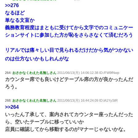
>>276
なるほど
単なる文盲か
義務教育程度はまともに受けてから文字でのコミュニケー
ションサイトに参加した方が恥をさらさなくて済むだろう
リアルでは痛々しい目で見られるだけだから気がつかない
のは仕方ないかもしれんがな
264:
おさかなくわえた名無しさん
2011/06/13(月) 14:06:12.38 ID:/FW9fNwp
カウンター席でも良いけどテーブル席の方が良かったんだ
ろう。
268:
おさかなくわえた名無しさん
2011/06/13(月) 16:44:24.09 ID:iA1YyStR
>>264
いったん了承して、案内されてカウンター座ったんだった
ら、空いたテーブルに移っていいか
店員に確認してから移動するのがマナーじゃないかな。