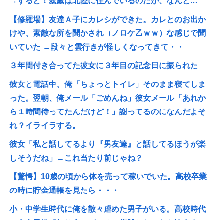
→すると！親戚は北陸に住んでいるのだが、なんと…
【修羅場】友達Ａ子にカレシができた。カレとのお出か
けや、素敵な所を聞かされ（ノロケ乙ｗｗ）な感じで聞
いていた →段々と雲行きが怪しくなってきて・・
３年間付き合ってた彼女に３年目の記念日に振られた
彼女と電話中、俺「ちょっとトイレ」そのまま寝てしま
った。翌朝、俺メール「ごめんね」彼女メール「あれか
ら１時間待ってたんだけど！」謝ってるのになんだよそ
れ？イライラする。
彼女「私と話してるより『男友達』と話してるほうが楽
しそうだね」←これ当たり前じゃね？
【驚愕】10歳の頃から体を売って稼いでいた。高校卒業
の時に貯金通帳を見たら・・・
小・中学生時代に俺を散々虐めた男子がいる。高校時代