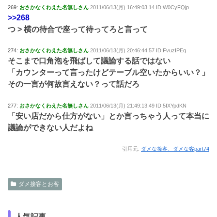
269:
おさかなくわえた名無しさん
2011/06/13(月) 16:49:03.14 ID:W0CyFQjp
>>268
つ > 横の待合で座って待ってろと言って
274:
おさかなくわえた名無しさん
2011/06/13(月) 20:46:44.57 ID:FvuzIPEq
そこまで口角泡を飛ばして議論する話ではない
「カウンターって言ったけどテーブル空いたからいい？」
その一言が何故言えない？って話だろ
277:
おさかなくわえた名無しさん
2011/06/13(月) 21:49:13.49 ID:5IXYpdKN
「安い店だから仕方がない」とか言っちゃう人って本当に
議論ができない人だよね
引用元:
ダメな接客、ダメな客part74
ダメ接客とお客
人気記事