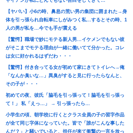
ャイアンが私にとんでもない告白をしてきて…
【ヤバい】小6の時、鼻息の荒い男の集団に囲まれた→身
体を引っ張られ自転車にしがみつく私…するとその時、1
人の男が私を…今でも手が震える
【驚愕】職場で妙にモテる新人男…イケメンでもない彼
がそこまでモテる理由が一緒に働いてて分かった。コレ
は女に好かれるはずだわ・・・
【驚愕】付き合ってる女が初めて家にきてトイレへ→俺
「なんか臭いな…」異臭がすると見に行ったらなんと、
その子が・・・
初めての夜、彼氏「脇毛を引っ張って！脇毛を引っ張っ
て！」 私「えっ…」 → 引っ張ったら…
小学生の頃、朝学校に行くとクラス全員の子の習字作品
が全て同じ字体になっていた。皆で「誰がこんな事した
んだ？」と騒いでいると、担任が来て衝撃の一言を放っ