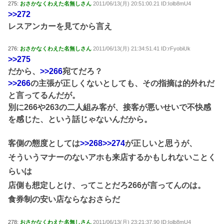
275:
おさかなくわえた名無しさん
2011/06/13(月) 20:51:00.21 ID:Iolb8mU4
>>272
レスアンカーを見てから言え
276:
おさかなくわえた名無しさん
2011/06/13(月) 21:34:51.41 ID:rFyobiUk
>>275
だから、
>>266
宛てだろ？
>>266
の主張が正しくないとしても、その指摘は的外れだ
と言ってるんだが。
別に266や263の二人組み客が、接客が悪いせいで不快感
を感じた、という話じゃないんだから。
客側の態度としては
>>268
>>274
が正しいと思うが、
そういうマナーのないアホも来店するかもしれないことく
らいは
店側も想定しとけ、ってことだろ266が言ってんのは。
食券制の安い店ならなおさらだ
278:
おさかなくわえた名無しさん
2011/06/13(月) 23:21:37.90 ID:Iolb8mU4