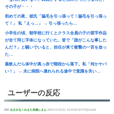
その子が・・・
初めての夜、彼氏「脇毛を引っ張って！脇毛を引っ張っ
て！」 私「えっ…」 → 引っ張ったら…
小学生の頃、朝学校に行くとクラス全員の子の習字作品
が全て同じ字体になっていた。皆で「誰がこんな事した
んだ？」と騒いでいると、担任が来て衝撃の一言を放っ
た…
薬飲んだら体中が真っ赤で階段から落下。私「何かヤバ
い！」 → 夫に病院へ連れられる途中で意識を失い…
ユーザーの反応
334:
おさかなくわえた名無しさん
2007/11/12(月) 19:33:00 ID:P7QKUtuW