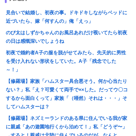
見合いで結婚し、初夜の事。ドキドキしながらベッドに
近づいたら、嫁「何すんの」俺「えっ」
のび太はしずかちゃんのお風呂あれだけ覗いてたら初夜
の日は感慨深いでしょうね
初夜で婚約者A子の服を脱がせてみたら、先天的に男性
を受け入れない形状をしていた。A子「残念でした
～！」
【修羅場】家族「ハムスター具合悪そう。何か心当たり
ない？」私「え？可愛くて両手で××した。だってウ〇コ
するから面白くって」家族「（唖然）それは・・・」そ
してハムスターは？
【修羅場】ネズミーランドのある県に住んでいる我が家
に親戚「あの遊園地行くから泊めて！」私「どうぞ〜」
→すると！親戚は北陸に住んでいるのだが、なんと…