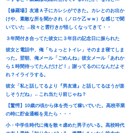
【修羅場】友達Ａ子にカレシができた。カレとのお出か
けや、素敵な所を聞かされ（ノロケ乙ｗｗ）な感じで聞
いていた →段々と雲行きが怪しくなってきて・・
３年間付き合ってた彼女に３年目の記念日に振られた
彼女と電話中、俺「ちょっとトイレ」そのまま寝てしま
った。翌朝、俺メール「ごめんね」彼女メール「あれか
ら１時間待ってたんだけど！」謝ってるのになんだよそ
れ？イライラする。
彼女「私と話してるより『男友達』と話してるほうが楽
しそうだね」←これ当たり前じゃね？
【驚愕】10歳の頃から体を売って稼いでいた。高校卒業
の時に貯金通帳を見たら・・・
小・中学生時代に俺を散々虐めた男子がいる。高校時代