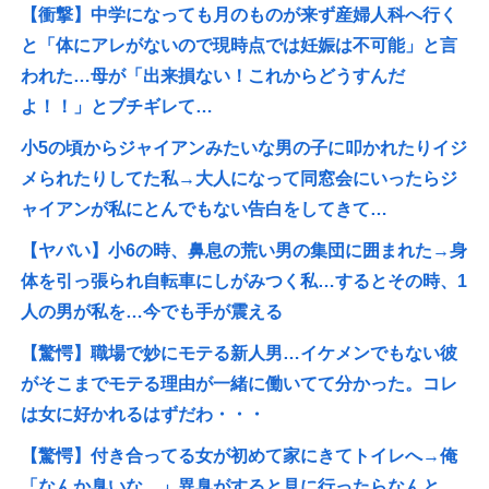
【衝撃】中学になっても月のものが来ず産婦人科へ行く
と「体にアレがないので現時点では妊娠は不可能」と言
われた…母が「出来損ない！これからどうすんだ
よ！！」とブチギレて…
小5の頃からジャイアンみたいな男の子に叩かれたりイジ
メられたりしてた私→大人になって同窓会にいったらジ
ャイアンが私にとんでもない告白をしてきて…
【ヤバい】小6の時、鼻息の荒い男の集団に囲まれた→身
体を引っ張られ自転車にしがみつく私…するとその時、1
人の男が私を…今でも手が震える
【驚愕】職場で妙にモテる新人男…イケメンでもない彼
がそこまでモテる理由が一緒に働いてて分かった。コレ
は女に好かれるはずだわ・・・
【驚愕】付き合ってる女が初めて家にきてトイレへ→俺
「なんか臭いな…」異臭がすると見に行ったらなんと、