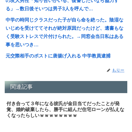
の友人男性「知り合いがいる、復讐したいなら協力す
る」→数日後そいつは男子3人を呼んで…
中学の時同じクラスだった子が自ら命を絶った。陰湿な
いじめを受けててそれが絶対原因だったけど、遺書もな
く受験ストレスで片付けられた。→同窓会当日私はある
事を思いつき…
元交際相手のポストに唐揚げ入れる 中学教員逮捕
もりー
関連記事
付き合って３年になる彼氏が金目当てだったことが発
覚、婚約破棄したら、勝手に組んだ住宅ローンが払えな
くなったらしいｗｗｗｗｗｗｗｗ