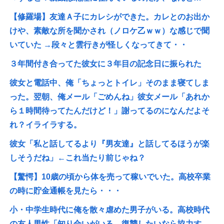
【修羅場】友達Ａ子にカレシができた。カレとのお出か
けや、素敵な所を聞かされ（ノロケ乙ｗｗ）な感じで聞
いていた →段々と雲行きが怪しくなってきて・・
３年間付き合ってた彼女に３年目の記念日に振られた
彼女と電話中、俺「ちょっとトイレ」そのまま寝てしま
った。翌朝、俺メール「ごめんね」彼女メール「あれか
ら１時間待ってたんだけど！」謝ってるのになんだよそ
れ？イライラする。
彼女「私と話してるより『男友達』と話してるほうが楽
しそうだね」←これ当たり前じゃね？
【驚愕】10歳の頃から体を売って稼いでいた。高校卒業
の時に貯金通帳を見たら・・・
小・中学生時代に俺を散々虐めた男子がいる。高校時代
の友人男性「知り合いがいる、復讐したいなら協力す