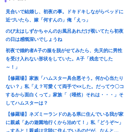
見合いで結婚し、初夜の事。ドキドキしながらベッドに
近づいたら、嫁「何すんの」俺「えっ」
のび太はしずかちゃんのお風呂あれだけ覗いてたら初夜
の日は感慨深いでしょうね
初夜で婚約者A子の服を脱がせてみたら、先天的に男性
を受け入れない形状をしていた。A子「残念でした
～！」
【修羅場】家族「ハムスター具合悪そう。何か心当たり
ない？」私「え？可愛くて両手で××した。だってウ〇コ
するから面白くって」家族「（唖然）それは・・・」そ
してハムスターは？
【修羅場】ネズミーランドのある県に住んでいる我が家
に親戚「あの遊園地行くから泊めて！」私「どうぞ〜」
→すると！親戚は北陸に住んでいるのだが、なんと…