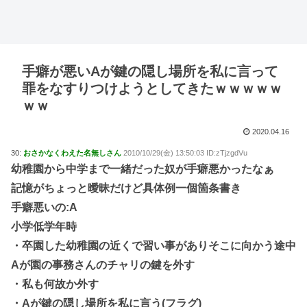
手癖が悪いAが鍵の隠し場所を私に言って
罪をなすりつけようとしてきたｗｗｗｗｗ
ｗｗ
2020.04.16
30:
おさかなくわえた名無しさん
2010/10/29(金) 13:50:03 ID:zTjzgdVu
幼稚園から中学まで一緒だった奴が手癖悪かったなぁ
記憶がちょっと曖昧だけど具体例一個箇条書き
手癖悪いの:A
小学低学年時
・卒園した幼稚園の近くで習い事がありそこに向かう途中
Aが園の事務さんのチャリの鍵を外す
・私も何故か外す
・Aが鍵の隠し場所を私に言う(フラグ)