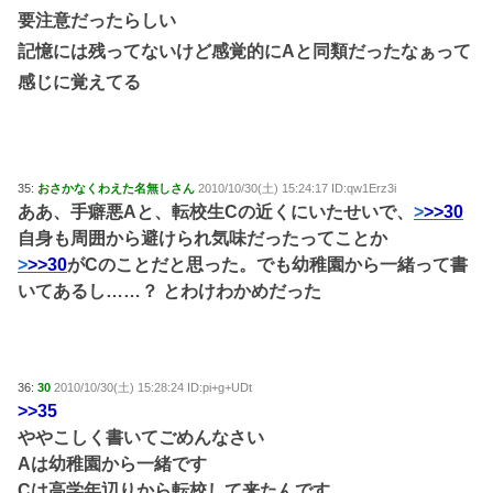
要注意だったらしい
記憶には残ってないけど感覚的にAと同類だったなぁって
感じに覚えてる
35:
おさかなくわえた名無しさん
2010/10/30(土) 15:24:17 ID:qw1Erz3i
ああ、手癖悪Aと、転校生Cの近くにいたせいで、
>
>>30
自身も周囲から避けられ気味だったってことか
>
>>30
がCのことだと思った。でも幼稚園から一緒って書
いてあるし……？ とわけわかめだった
36:
30
2010/10/30(土) 15:28:24 ID:pi+g+UDt
>>35
ややこしく書いてごめんなさい
Aは幼稚園から一緒です
Cは高学年辺りから転校して来たんです