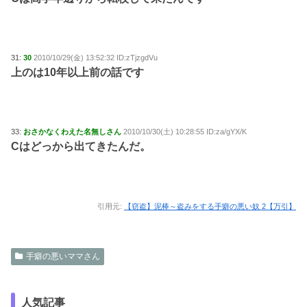
31:
30
2010/10/29(金) 13:52:32 ID:zTjzgdVu
上のは10年以上前の話です
33:
おさかなくわえた名無しさん
2010/10/30(土) 10:28:55 ID:za/gYX/K
Cはどっから出てきたんだ。
引用元:
【窃盗】泥棒～盗みをする手癖の悪い奴 2【万引】
手癖の悪いママさん
人気記事