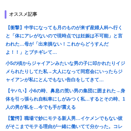
オススメ記事
【衝撃】中学になっても月のものが来ず産婦人科へ行く
と「体にアレがないので現時点では妊娠は不可能」と言
われた…母が「出来損ない！これからどうすんだ
よ！！」とブチギレて…
小5の頃からジャイアンみたいな男の子に叩かれたりイジ
メられたりしてた私→大人になって同窓会にいったらジ
ャイアンが私にとんでもない告白をしてきて…
【ヤバい】小6の時、鼻息の荒い男の集団に囲まれた→身
体を引っ張られ自転車にしがみつく私…するとその時、1
人の男が私を…今でも手が震える
【驚愕】職場で妙にモテる新人男…イケメンでもない彼
がそこまでモテる理由が一緒に働いてて分かった。コレ