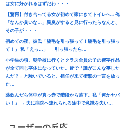
は女に好かれるはずだわ・・・
【驚愕】付き合ってる女が初めて家にきてトイレへ→俺
「なんか臭いな…」異臭がすると見に行ったらなんと、
その子が・・・
初めての夜、彼氏「脇毛を引っ張って！脇毛を引っ張っ
て！」 私「えっ…」 → 引っ張ったら…
小学生の頃、朝学校に行くとクラス全員の子の習字作品
が全て同じ字体になっていた。皆で「誰がこんな事した
んだ？」と騒いでいると、担任が来て衝撃の一言を放っ
た…
薬飲んだら体中が真っ赤で階段から落下。私「何かヤバ
い！」 → 夫に病院へ連れられる途中で意識を失い…
ユーザーの反応