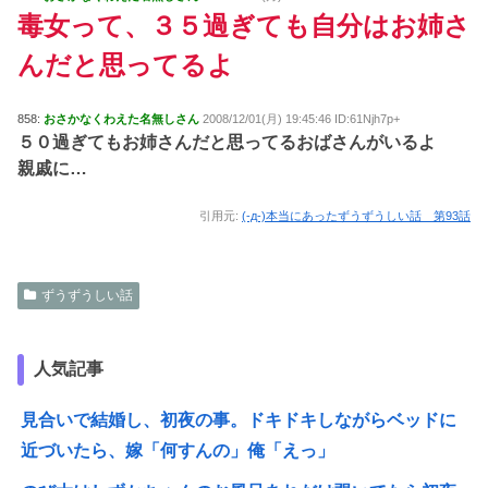
毒女って、３５過ぎても自分はお姉さ
んだと思ってるよ
858:
おさかなくわえた名無しさん
2008/12/01(月) 19:45:46 ID:61Njh7p+
５０過ぎてもお姉さんだと思ってるおばさんがいるよ
親戚に…
引用元:
(-д-)本当にあったずうずうしい話 第93話
ずうずうしい話
人気記事
見合いで結婚し、初夜の事。ドキドキしながらベッドに
近づいたら、嫁「何すんの」俺「えっ」