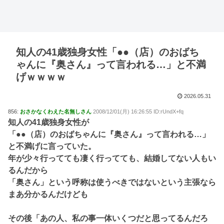
知人の41歳独身女性「●●（店）のおばち
ゃんに『奥さん』って言われる…」と不満
げｗｗｗｗ
2026.05.31
856:
おさかなくわえた名無しさん
2008/12/01(月) 16:26:55 ID:rUndX+fq
知人の41歳独身女性が
「●●（店）のおばちゃんに『奥さん』って言われる…」
と不満げに言っていた。
年が少々行ってても凄く行ってても、結婚してない人もい
るんだから
「奥さん」という呼称は使うべきではないという主張なら
まあ分かるんだけども
その後「あの人、私の事一体いくつだと思ってるんだろ