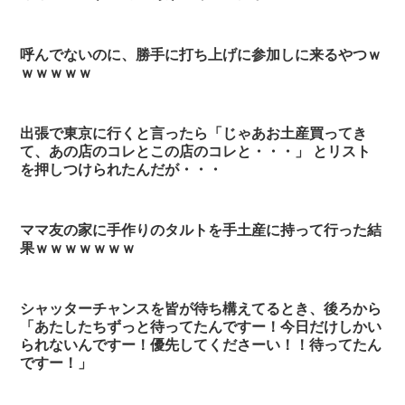
呼んでないのに、勝手に打ち上げに参加しに来るやつｗ
ｗｗｗｗｗ
出張で東京に行くと言ったら「じゃあお土産買ってき
て、あの店のコレとこの店のコレと・・・」 とリスト
を押しつけられたんだが・・・
ママ友の家に手作りのタルトを手土産に持って行った結
果ｗｗｗｗｗｗｗ
シャッターチャンスを皆が待ち構えてるとき、後ろから
「あたしたちずっと待ってたんですー！今日だけしかい
られないんですー！優先してくださーい！！待ってたん
ですー！」