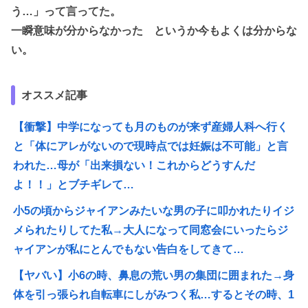
う…」って言ってた。
一瞬意味が分からなかった というか今もよくは分からな
い。
オススメ記事
【衝撃】中学になっても月のものが来ず産婦人科へ行く
と「体にアレがないので現時点では妊娠は不可能」と言
われた…母が「出来損ない！これからどうすんだ
よ！！」とブチギレて…
小5の頃からジャイアンみたいな男の子に叩かれたりイジ
メられたりしてた私→大人になって同窓会にいったらジ
ャイアンが私にとんでもない告白をしてきて…
【ヤバい】小6の時、鼻息の荒い男の集団に囲まれた→身
体を引っ張られ自転車にしがみつく私…するとその時、1