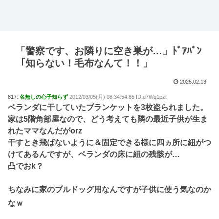
「警察です、お隣りに空き巣が…」ﾄﾞｱﾊﾞﾝ
「知らない！毛布なんて！！」
2025.02.13
817:
名無しの心子知らず
2012/03/05(月) 08:34:54.85 ID:d7Wq1pzt
ベランダに干していたブランケットを3枚盗られました。
家は5階角部屋なので、どう考えても隣の最近子供が生ま
れたママなんだがorz
干すとき飛ばないように＆固定できる様に四ヵ所に紐がつ
けてあるんですが、ベランダの床に紐の残骸が…
凸でおk？
ちなみに家のブルドッグ用なんですが子供に使う気なのか
なｗ