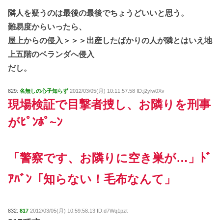
隣人を疑うのは最後の最後でちょうどいいと思う。
難易度からいったら、
屋上からの侵入＞＞＞出産したばかりの人が隣とはいえ地
上五階のベランダへ侵入
だし。
829:
名無しの心子知らず
2012/03/05(月) 10:11:57.58 ID:j2ylw0Xv
現場検証で目撃者捜し、お隣りを刑事
がﾋﾟﾝﾎﾟ~ﾝ
「警察です、お隣りに空き巣が…」ﾄﾞ
ｱﾊﾞﾝ「知らない！毛布なんて」
832:
817
2012/03/05(月) 10:59:58.13 ID:d7Wq1pzt