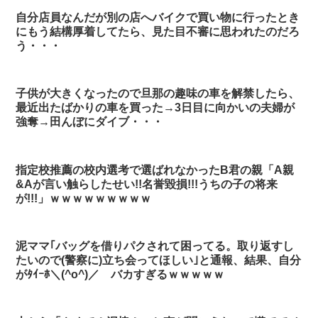
自分店員なんだが別の店へバイクで買い物に行ったとき
にもう結構厚着してたら、見た目不審に思われたのだろ
う・・・
子供が大きくなったので旦那の趣味の車を解禁したら、
最近出たばかりの車を買った→3日目に向かいの夫婦が
強奪→田んぼにダイブ・・・
指定校推薦の校内選考で選ばれなかったB君の親「A親
&Aが言い触らしたせい!!名誉毀損!!!うちの子の将来
が!!!」ｗｗｗｗｗｗｗｗｗ
泥ママ｢バッグを借りパクされて困ってる。取り返すし
たいので(警察に)立ち会ってほしい｣と通報、結果、自分
がﾀｲｰﾎ＼(^o^)／ バカすぎるｗｗｗｗｗ