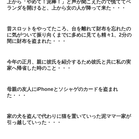
上から「やめて！泥棒！」と声が聞こえたので慌ててベ
ランダを開けると、上から女の人が降って来た・・・
昔スロットをやってたころ、台を離れて財布を忘れたの
に気がついて振り向くまでに多めに見ても精々1、2分の
間に財布を盗まれた・・・
今年の正月、親に彼氏を紹介するため彼氏と共に私の実
家へ帰省した時のこと・・・
母親の友人にiPhoneとソシャゲのカードを盗まれ
た・・・
家の犬を盗んで代わりに猫を置いていった泥ママ一家が
引っ越していった・・・