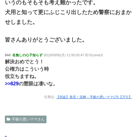
いうのもそもそも考え難かったです。
犬用と知って更にふじこり出したため警察におまか
せしました。
皆さんありがとうございました。
844:
名無しの心子知らず
2012/03/05(月) 11:55:03.47 ID:51zevic5
解決おめでとう！
公権力はこういう時
役立ちますね。
>>829
の慧眼は凄いな。
引用元:
【窃盗】発見！泥棒～手癖の悪いママ175【万引】
手癖の悪いママさん