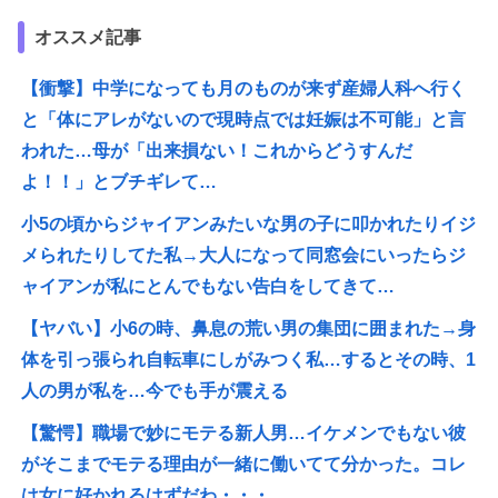
オススメ記事
【衝撃】中学になっても月のものが来ず産婦人科へ行く
と「体にアレがないので現時点では妊娠は不可能」と言
われた…母が「出来損ない！これからどうすんだ
よ！！」とブチギレて…
小5の頃からジャイアンみたいな男の子に叩かれたりイジ
メられたりしてた私→大人になって同窓会にいったらジ
ャイアンが私にとんでもない告白をしてきて…
【ヤバい】小6の時、鼻息の荒い男の集団に囲まれた→身
体を引っ張られ自転車にしがみつく私…するとその時、1
人の男が私を…今でも手が震える
【驚愕】職場で妙にモテる新人男…イケメンでもない彼
がそこまでモテる理由が一緒に働いてて分かった。コレ
は女に好かれるはずだわ・・・