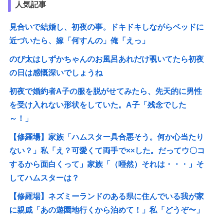
人気記事
見合いで結婚し、初夜の事。ドキドキしながらベッドに
近づいたら、嫁「何すんの」俺「えっ」
のび太はしずかちゃんのお風呂あれだけ覗いてたら初夜
の日は感慨深いでしょうね
初夜で婚約者A子の服を脱がせてみたら、先天的に男性
を受け入れない形状をしていた。A子「残念でした
～！」
【修羅場】家族「ハムスター具合悪そう。何か心当たり
ない？」私「え？可愛くて両手で××した。だってウ〇コ
するから面白くって」家族「（唖然）それは・・・」そ
してハムスターは？
【修羅場】ネズミーランドのある県に住んでいる我が家
に親戚「あの遊園地行くから泊めて！」私「どうぞ〜」