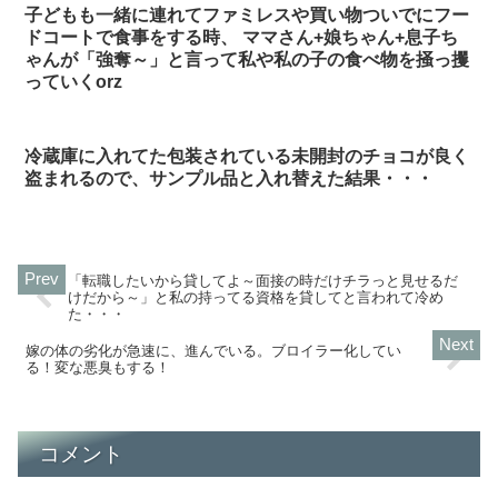
子どもも一緒に連れてファミレスや買い物ついでにフー
ドコートで食事をする時、 ママさん+娘ちゃん+息子ち
ゃんが「強奪～」と言って私や私の子の食べ物を掻っ攫
っていくorz
冷蔵庫に入れてた包装されている未開封のチョコが良く
盗まれるので、サンプル品と入れ替えた結果・・・
「転職したいから貸してよ～面接の時だけチラっと見せるだ
けだから～」と私の持ってる資格を貸してと言われて冷め
た・・・
嫁の体の劣化が急速に、進んでいる。ブロイラー化してい
る！変な悪臭もする！
コメント