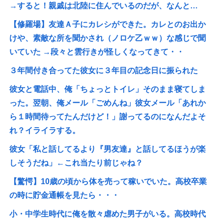
→すると！親戚は北陸に住んでいるのだが、なんと…
【修羅場】友達Ａ子にカレシができた。カレとのお出か
けや、素敵な所を聞かされ（ノロケ乙ｗｗ）な感じで聞
いていた →段々と雲行きが怪しくなってきて・・
３年間付き合ってた彼女に３年目の記念日に振られた
彼女と電話中、俺「ちょっとトイレ」そのまま寝てしま
った。翌朝、俺メール「ごめんね」彼女メール「あれか
ら１時間待ってたんだけど！」謝ってるのになんだよそ
れ？イライラする。
彼女「私と話してるより『男友達』と話してるほうが楽
しそうだね」←これ当たり前じゃね？
【驚愕】10歳の頃から体を売って稼いでいた。高校卒業
の時に貯金通帳を見たら・・・
小・中学生時代に俺を散々虐めた男子がいる。高校時代