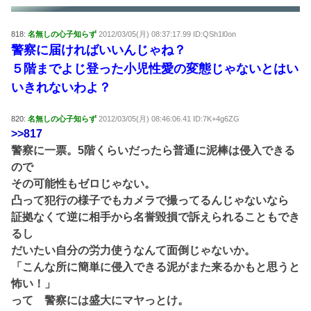
818:
名無しの心子知らず
2012/03/05(月) 08:37:17.99 ID:QSh1l0on
警察に届ければいいんじゃね？
５階までよじ登った小児性愛の変態じゃないとはい
いきれないわよ？
820:
名無しの心子知らず
2012/03/05(月) 08:46:06.41 ID:7K+4g6ZG
>>817
警察に一票。5階くらいだったら普通に泥棒は侵入できる
ので
その可能性もゼロじゃない。
凸って犯行の様子でもカメラで撮ってるんじゃないなら
証拠なくて逆に相手から名誉毀損で訴えられることもでき
るし
だいたい自分の労力使うなんて面倒じゃないか。
「こんな所に簡単に侵入できる泥がまた来るかもと思うと
怖い！」
って 警察には盛大にマヤっとけ。