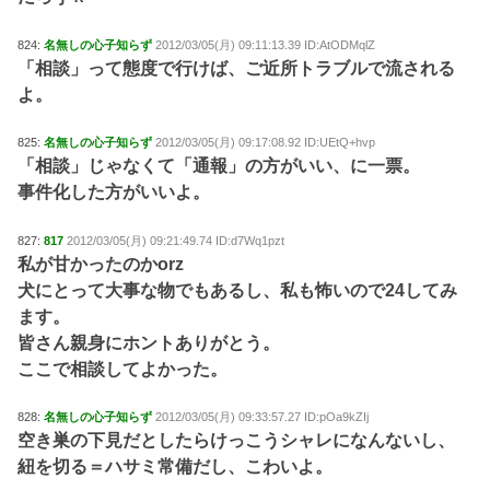
824:
名無しの心子知らず
2012/03/05(月) 09:11:13.39 ID:AtODMqlZ
「相談」って態度で行けば、ご近所トラブルで流される
よ。
825:
名無しの心子知らず
2012/03/05(月) 09:17:08.92 ID:UEtQ+hvp
「相談」じゃなくて「通報」の方がいい、に一票。
事件化した方がいいよ。
827:
817
2012/03/05(月) 09:21:49.74 ID:d7Wq1pzt
私が甘かったのかorz
犬にとって大事な物でもあるし、私も怖いので24してみ
ます。
皆さん親身にホントありがとう。
ここで相談してよかった。
828:
名無しの心子知らず
2012/03/05(月) 09:33:57.27 ID:pOa9kZIj
空き巣の下見だとしたらけっこうシャレになんないし、
紐を切る＝ハサミ常備だし、こわいよ。