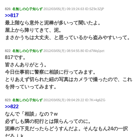
826:
名無しの心子知らず
2012/03/05(月) 09:19:24.63 ID:SZ9c3ZjP
>>817
最上階なら意外と泥棒が多いって聞いたよ。
屋上から降りてきて、泥。
まさかうちは大丈夫、と思っているから盗みやすいって。
822:
名無しの心子知らず
2012/03/05(月) 08:54:55.80 ID:d7Wq1pzt
817です。
皆さんありがとう。
今日仕事前に警察に相談に行ってみます。
とりあえず切られた紐の写真はカメラで撮ったので、これ
を持っていってみます。
823:
名無しの心子知らず
2012/03/05(月) 09:04:29.22 ID:7K+4g6ZG
>>822
なんで「相談」なの？w
必ずしも隣の犯行とは限らんってのに。
泥棒の下見だったらどうすんだよ。そんなもん24の一択
だろｊｋ