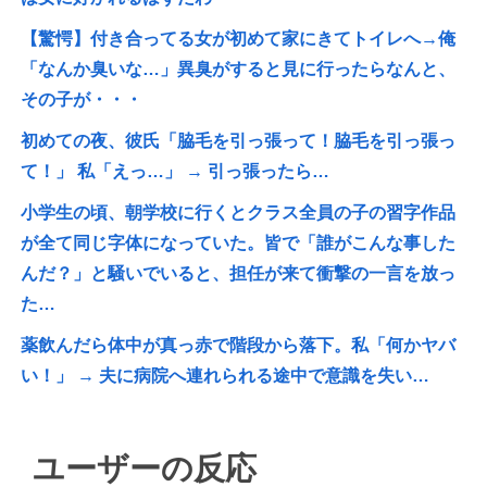
【驚愕】付き合ってる女が初めて家にきてトイレへ→俺
「なんか臭いな…」異臭がすると見に行ったらなんと、
その子が・・・
初めての夜、彼氏「脇毛を引っ張って！脇毛を引っ張っ
て！」 私「えっ…」 → 引っ張ったら…
小学生の頃、朝学校に行くとクラス全員の子の習字作品
が全て同じ字体になっていた。皆で「誰がこんな事した
んだ？」と騒いでいると、担任が来て衝撃の一言を放っ
た…
薬飲んだら体中が真っ赤で階段から落下。私「何かヤバ
い！」 → 夫に病院へ連れられる途中で意識を失い…
ユーザーの反応