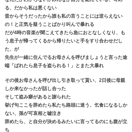
る、だから私は悪くない
昔からそうだったから誰も私の言うことには逆らえない
の！と正気を疑うことばかり叫んで暴れる
だが4時の音楽が聞こえてきたら急におとなしくなり、も
う息子が帰ってくるから帰りたいと手をすり合わせだし
た、が
先生が一緒に住んでるお母さんを呼びましょうと言った途
端「ばれたら息子を盗られる！」とまた大暴れ
その後お母さんを呼び出し引き取って貰い、2日後に母親
しか来なかったが話し合った
そして盗み癖があると謝られた
挙げ句ここを辞めたら私たち路頭に迷う、乞食になるしか
ない、孫が可哀相と嘘泣き
辞めたら、と自分が決めるみたいに言ってるのにも腹が立
ち