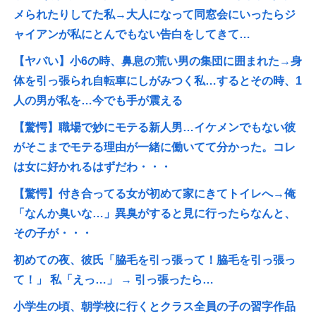
メられたりしてた私→大人になって同窓会にいったらジ
ャイアンが私にとんでもない告白をしてきて…
【ヤバい】小6の時、鼻息の荒い男の集団に囲まれた→身
体を引っ張られ自転車にしがみつく私…するとその時、1
人の男が私を…今でも手が震える
【驚愕】職場で妙にモテる新人男…イケメンでもない彼
がそこまでモテる理由が一緒に働いてて分かった。コレ
は女に好かれるはずだわ・・・
【驚愕】付き合ってる女が初めて家にきてトイレへ→俺
「なんか臭いな…」異臭がすると見に行ったらなんと、
その子が・・・
初めての夜、彼氏「脇毛を引っ張って！脇毛を引っ張っ
て！」 私「えっ…」 → 引っ張ったら…
小学生の頃、朝学校に行くとクラス全員の子の習字作品