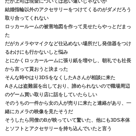
だが上司は現金については思い違いじゃないか
結婚指輪以外のアクセサリーをつけてくるのがダメだろう
取り合ってくれない
ロッカールームの被害地図を作って見せたらやっとだまっ
た
だがカメラやマイクなど仕込めない場所だし発信器をつけ
るわけにも行かないしと悩み
とにかくロッカールームに張り紙を増やし、朝礼でも社長
から言って貰おうと決まった
そんな時やはり3DSをなくしたAさんが相談に来た
Aさんは盗難届を出しており、諦められないので職場周辺
のゲーム買い取り店に話をしていたらしい
そのうちの一件から女の人が売りに来たと連絡があり、一
緒にカメラの映像を見たそうだ
そうしたら同僚のBが映っていて驚いた、他にも3DS本体
とソフトとアクセサリーを持ち込んでいたと言う