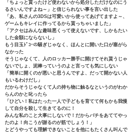
「ちょっと貰ったけど使わないから処分しただけなのにう
るさいんですよね～」と信じられない事を言い出した
「あ、私さんの3DSは可愛いから使ってあげてますよ～、
ゲームもキレイに作ってるから貰っちゃいました」
「アクセはみんな趣味悪くって使えないです、しかもたい
した金額にならないし」
もう目玉ﾄﾞｺｰの騒ぎじゃなく、ほんとに開いた口が塞がら
なかった
そうじゃなくて、人のロッカー勝手に開けてそれ貰うじゃ
ないでしょ、泥棒っていうのよと言っても気にしない
「簡単に開くのが悪いと思うんですよ、だって開かない人
もいるわけだし」
だからそうじゃなくて人の持ち物に触るなというのがわか
らんのかと叱ったら
「ひどい！私はたった一人で子どもを育てて何もかも我慢
して自分を殺して生きてるのに！
みんな私のこと大事にしないで！だからバチをあててやっ
たのよ！向こうが謝るのが筋でしょう！」
とどうやっても理解できないことを他にもたくさん叫んで