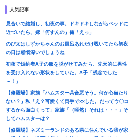
人気記事
見合いで結婚し、初夜の事。ドキドキしながらベッドに
近づいたら、嫁「何すんの」俺「えっ」
のび太はしずかちゃんのお風呂あれだけ覗いてたら初夜
の日は感慨深いでしょうね
初夜で婚約者A子の服を脱がせてみたら、先天的に男性
を受け入れない形状をしていた。A子「残念でした
～！」
【修羅場】家族「ハムスター具合悪そう。何か心当たり
ない？」私「え？可愛くて両手で××した。だってウ〇コ
するから面白くって」家族「（唖然）それは・・・」そ
してハムスターは？
【修羅場】ネズミーランドのある県に住んでいる我が家