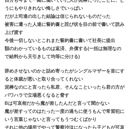
自分も今まで一緒に働いていた人が泥棒だったことに、ど
うにもやりきれない悔しさでいっぱい
だが上司達の出した結論は信じられないものだった
被害に遭った人達に誓約書と詫び状を目の前で書いて読み
上げ渡す
今後一切しないとこれまた誓約書に書いて社長に提出
額のわかっているものは返済、弁償する(一括は無理なの
で給料から天引きして均等に分ける)
辞めさせないのかと詰め寄ったがシングルマザーを首にす
ると体裁が悪いと取り合ってくれない
泥棒なのにと言ったら私君、そんなこといったら君の方が
パワハラで立場悪くなると脅す
Bは可哀相だから魔が差したんだと言って聞かない
魔が差すってのはたった一度の過ちに使うもんで常習犯に
いう言葉じゃないと言ってもうつむくばかり
それに他の場所でやって警察沙汰になったら子どもが可哀