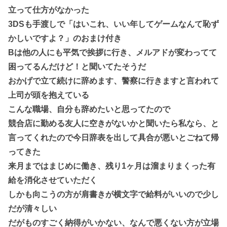
立って仕方がなかった
3DSも手渡しで「はいこれ、いい年してゲームなんて恥ず
かしいですよ？」のおまけ付き
Bは他の人にも平気で挨拶に行き、メルアドが変わってて
困ってるんだけど！と聞いてたそうだ
おかげで立て続けに辞めます、警察に行きますと言われて
上司が頭を抱えている
こんな職場、自分も辞めたいと思ってたので
競合店に勤める友人に空きがないかと聞いたら私なら、と
言ってくれたので今日辞表を出して具合が悪いとごねて帰
ってきた
来月まではまじめに働き、残り1ヶ月は溜まりまくった有
給を消化させていただく
しかも向こうの方が肩書きが横文字で給料がいいので少し
だが清々しい
だがものすごく納得がいかない、なんで悪くない方が立場