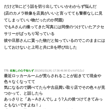
だけどBにどう話を切り出していいかわからず悩んだ
(店のカメラ映像を店員がいいと言ってても警察なしに見
てしまっていい物だったのか問題)
でもAさんの撮ってきた写真には同僚のつけていたアクセ
サリーがばっちり写っている
彼や旦那さんに貰った物だと知っているのでこのままには
しておけないと上司と共にBを呼び出した
775:
名無しの心子知らず
2013/01/31(木) 17:36:46.98 ID:oYsFGZzJ
最近ロッカールームが荒らされることが起きてて現金や
色々なくなってて
気になるので調べてたら中古品買い取り店でその色々が見
つかって、と話したら
あっさりと「あ～Aさんでしょう?人の後つけてきてみっ
ともないですよね！」