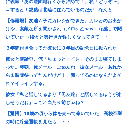
に親戚「あの遊園地行くから泊めて！」私「どうぞ〜」
→すると！親戚は北陸に住んでいるのだが、なんと…
【修羅場】友達Ａ子にカレシができた。カレとのお出か
けや、素敵な所を聞かされ（ノロケ乙ｗｗ）な感じで聞
いていた →段々と雲行きが怪しくなってきて・・
３年間付き合ってた彼女に３年目の記念日に振られた
彼女と電話中、俺「ちょっとトイレ」そのまま寝てしま
った。翌朝、俺メール「ごめんね」彼女メール「あれか
ら１時間待ってたんだけど！」謝ってるのになんだよそ
れ？イライラする。
彼女「私と話してるより『男友達』と話してるほうが楽
しそうだね」←これ当たり前じゃね？
【驚愕】10歳の頃から体を売って稼いでいた。高校卒業
の時に貯金通帳を見たら・・・