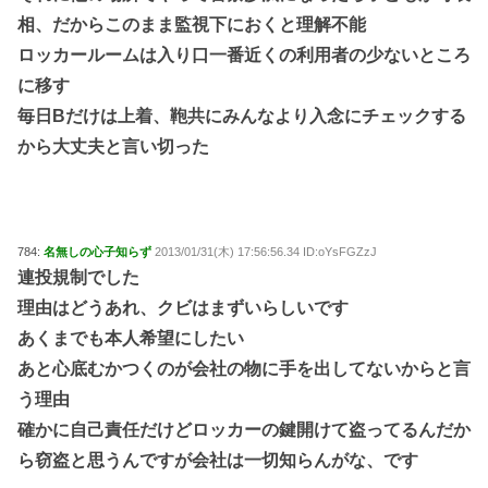
相、だからこのまま監視下におくと理解不能
ロッカールームは入り口一番近くの利用者の少ないところ
に移す
毎日Bだけは上着、鞄共にみんなより入念にチェックする
から大丈夫と言い切った
784:
名無しの心子知らず
2013/01/31(木) 17:56:56.34 ID:oYsFGZzJ
連投規制でした
理由はどうあれ、クビはまずいらしいです
あくまでも本人希望にしたい
あと心底むかつくのが会社の物に手を出してないからと言
う理由
確かに自己責任だけどロッカーの鍵開けて盗ってるんだか
ら窃盗と思うんですが会社は一切知らんがな、です