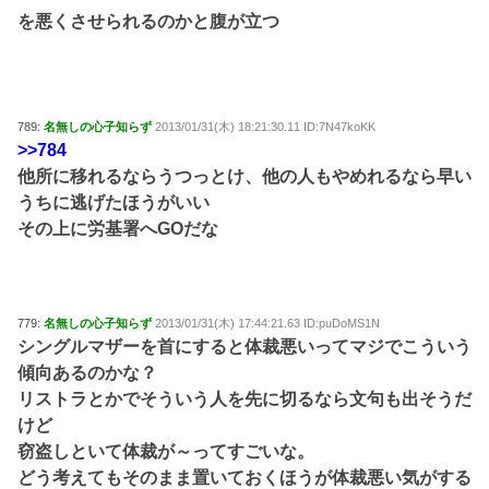
を悪くさせられるのかと腹が立つ
789:
名無しの心子知らず
2013/01/31(木) 18:21:30.11 ID:7N47koKK
>>784
他所に移れるならうつっとけ、他の人もやめれるなら早い
うちに逃げたほうがいい
その上に労基署へGOだな
779:
名無しの心子知らず
2013/01/31(木) 17:44:21.63 ID:puDoMS1N
シングルマザーを首にすると体裁悪いってマジでこういう
傾向あるのかな？
リストラとかでそういう人を先に切るなら文句も出そうだ
けど
窃盗しといて体裁が～ってすごいな。
どう考えてもそのまま置いておくほうが体裁悪い気がする