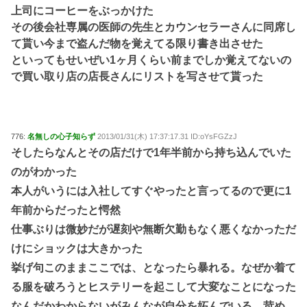
上司にコーヒーをぶっかけた
その後会社専属の医師の先生とカウンセラーさんに同席し
て貰い今まで盗んだ物を覚えてる限り書き出させた
といってもせいぜい1ヶ月くらい前までしか覚えてないの
で買い取り店の店長さんにリストを写させて貰った
776:
名無しの心子知らず
2013/01/31(木) 17:37:17.31 ID:oYsFGZzJ
そしたらなんとその店だけで1年半前から持ち込んでいた
のがわかった
本人がいうには入社してすぐやったと言ってるので更に1
年前からだったと愕然
仕事ぶりは微妙だが遅刻や無断欠勤もなく悪くなかっただ
けにショックは大きかった
挙げ句このままここでは、となったら暴れる。なぜか着て
る服を破ろうとヒステリーを起こして大変なことになった
なんだかわからないがみんなが自分を妬んでいる、苛め