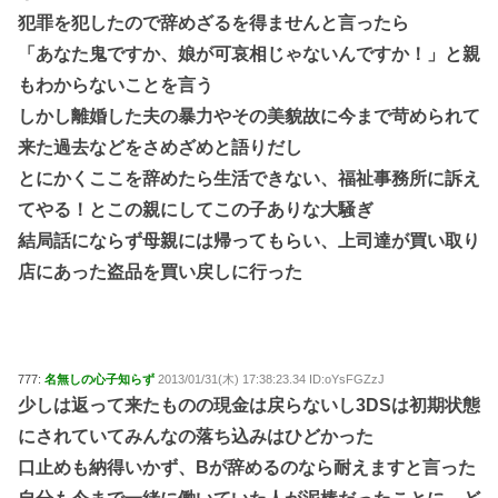
犯罪を犯したので辞めざるを得ませんと言ったら
「あなた鬼ですか、娘が可哀相じゃないんですか！」と親
もわからないことを言う
しかし離婚した夫の暴力やその美貌故に今まで苛められて
来た過去などをさめざめと語りだし
とにかくここを辞めたら生活できない、福祉事務所に訴え
てやる！とこの親にしてこの子ありな大騒ぎ
結局話にならず母親には帰ってもらい、上司達が買い取り
店にあった盗品を買い戻しに行った
777:
名無しの心子知らず
2013/01/31(木) 17:38:23.34 ID:oYsFGZzJ
少しは返って来たものの現金は戻らないし3DSは初期状態
にされていてみんなの落ち込みはひどかった
口止めも納得いかず、Bが辞めるのなら耐えますと言った