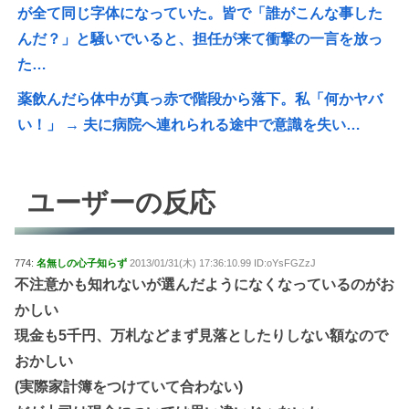
が全て同じ字体になっていた。皆で「誰がこんな事した
んだ？」と騒いでいると、担任が来て衝撃の一言を放っ
た…
薬飲んだら体中が真っ赤で階段から落下。私「何かヤバ
い！」 → 夫に病院へ連れられる途中で意識を失い…
ユーザーの反応
774:
名無しの心子知らず
2013/01/31(木) 17:36:10.99 ID:oYsFGZzJ
不注意かも知れないが選んだようになくなっているのがお
かしい
現金も5千円、万札などまず見落としたりしない額なので
おかしい
(実際家計簿をつけていて合わない)