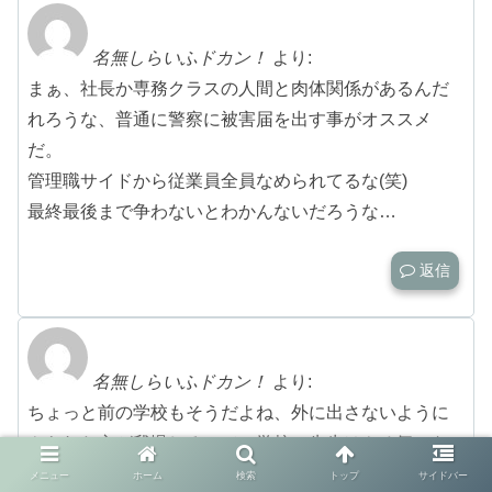
名無しらいふドカン！
より:
まぁ、社長か専務クラスの人間と肉体関係があるんだ
れろうな、普通に警察に被害届を出す事がオススメ
だ。
管理職サイドから従業員全員なめられてるな(笑)
最終最後まで争わないとわかんないだろうな…
返信
名無しらいふドカン！
より:
ちょっと前の学校もそうだよね、外に出さないように
やられた方が我慢しろって。学校の先生はやる気のな
いのが多いよね、毎年同じノートを黒板に書き写すだ
メニュー
ホーム
検索
トップ
サイドバー