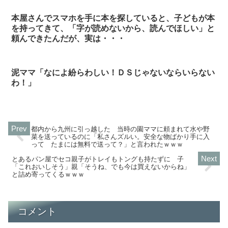
本屋さんでスマホを手に本を探していると、子どもが本
を持ってきて、「字が読めないから、読んでほしい」と
頼んできたんだが、実は・・・
泥ママ「なによ紛らわしい！ＤＳじゃないならいらない
わ！」
都内から九州に引っ越した 当時の園ママに頼まれて水や野
菜を送っているのに「私さんズルい。安全な物ばかり手に入
って たまには無料で送って？」と言われたｗｗｗ
とあるパン屋でセコ親子がトレイもトングも持たずに 子
「これおいしそう」親「そうね、でも今は買えないからね」
と詰め寄ってくるｗｗｗ
コメント