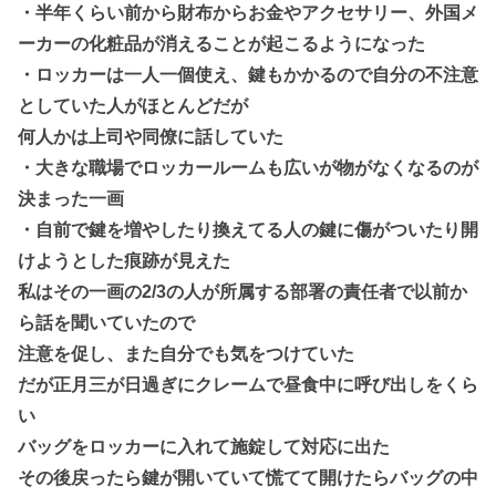
・半年くらい前から財布からお金やアクセサリー、外国メ
ーカーの化粧品が消えることが起こるようになった
・ロッカーは一人一個使え、鍵もかかるので自分の不注意
としていた人がほとんどだが
何人かは上司や同僚に話していた
・大きな職場でロッカールームも広いが物がなくなるのが
決まった一画
・自前で鍵を増やしたり換えてる人の鍵に傷がついたり開
けようとした痕跡が見えた
私はその一画の2/3の人が所属する部署の責任者で以前か
ら話を聞いていたので
注意を促し、また自分でも気をつけていた
だが正月三が日過ぎにクレームで昼食中に呼び出しをくら
い
バッグをロッカーに入れて施錠して対応に出た
その後戻ったら鍵が開いていて慌てて開けたらバッグの中