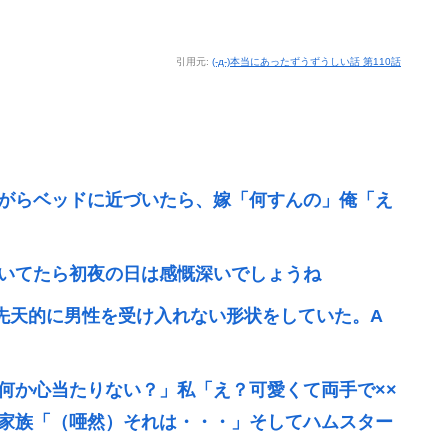
引用元:
(-д-)本当にあったずうずうしい話 第110話
がらベッドに近づいたら、嫁「何すんの」俺「え
いてたら初夜の日は感慨深いでしょうね
先天的に男性を受け入れない形状をしていた。A
何か心当たりない？」私「え？可愛くて両手で××
家族「（唖然）それは・・・」そしてハムスター