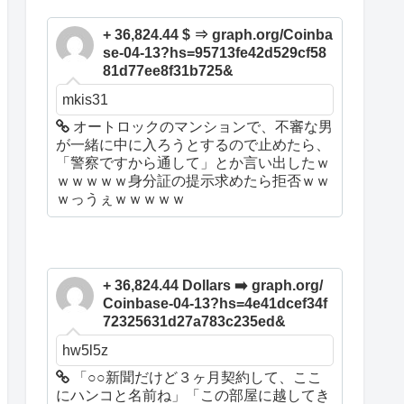
+ 36,824.44 $ ⇒ graph.org/Coinba
se-04-13?hs=95713fe42d529cf58
81d77ee8f31b725&
mkis31
オートロックのマンションで、不審な男
が一緒に中に入ろうとするので止めたら、
「警察ですから通して」とか言い出したｗ
ｗｗｗｗｗ身分証の提示求めたら拒否ｗｗ
ｗっうぇｗｗｗｗｗ
+ 36,824.44 Dollars ➡️ graph.org/
Coinbase-04-13?hs=4e41dcef34f
72325631d27a783c235ed&
hw5l5z
「○○新聞だけど３ヶ月契約して、ここ
にハンコと名前ね」「この部屋に越してき