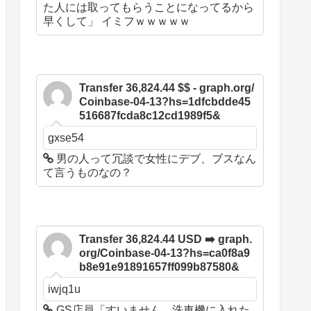
た人には取ってもらうことになってるから
早くして」 イミフｗｗｗｗｗ
Transfer 36,824.44 $$ - graph.org/
Coinbase-04-13?hs=1dfcbdde45
516687fcda8c12cd1989f5&
gxse54
男の人って冗談で女性にデブ、ブスなん
て言うものなの？
Transfer 36,824.44 USD ➡️ graph.
org/Coinbase-04-13?hs=ca0f8a9
b8e91e91891657ff099b87580&
iwjq1u
GS店員「すいません、洗車機に入れた