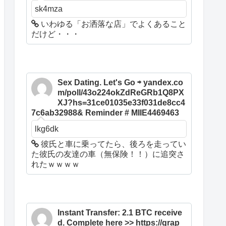
sk4mza
いわゆる「お洒落な店」でよくあること
だけど・・・
Sex Dating. Let's Go ⇨ yandex.co
m/poll/43o224okZdReGRb1Q8PX
XJ?hs=31ce01035e33f031de8cc4
7c6ab32988& Reminder # MIIE4469463
lkg6dk
彼氏と車に乗ってたら、後ろを走ってい
た彼氏の友達の車（無保険！！）に追突さ
れたｗｗｗｗ
Instant Transfer: 2.1 BTC receive
d. Complete here >> https://grap