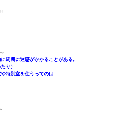
TH
Qmr
的に周囲に迷惑がかかることがある。
いたり）
室や特別室を使うってのは
Uw