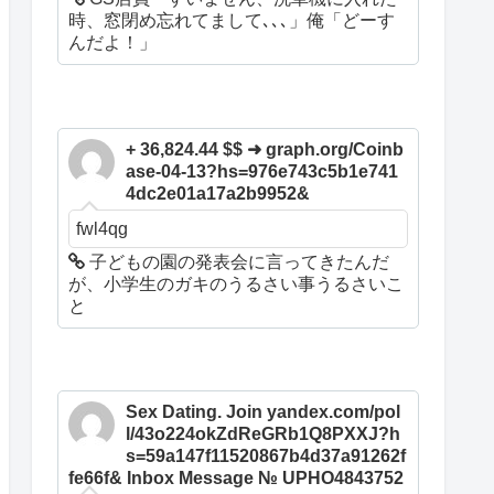
時、窓閉め忘れてまして､､､」俺「どーす
んだよ！」
+ 36,824.44 $$ ➜ graph.org/Coinb
ase-04-13?hs=976e743c5b1e741
4dc2e01a17a2b9952&
fwl4qg
子どもの園の発表会に言ってきたんだ
が、小学生のガキのうるさい事うるさいこ
と
Sex Dating. Join yandex.com/pol
l/43o224okZdReGRb1Q8PXXJ?h
s=59a147f11520867b4d37a91262f
fe66f& Inbox Message № UPHO4843752