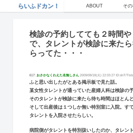
らいふドカン！
ABOUT
その
検診の予約してても２時間や
で、タレントが検診に来たら
らってた・・・
617:
おさかなくわえた名無しさん
2009/08/18(火) 22:03:27 ID:dnT/Ttsb
ふと思い出したがとある掲示板で見た話。
某女性タレントが通っていた産婦人科は検診の
そのタレントが検診に来たら待ち時間はほとん
そして出産後は１つしか無い特別室に入院。す
タレントを入院させたらしい。
病院側がタレントを特別扱いしたのか、タレン