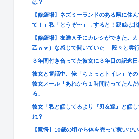
は？
【修羅場】ネズミーランドのある県に住ん
て！」私「どうぞ〜」→すると！親戚は北
【修羅場】友達Ａ子にカレシができた。カ
乙ｗｗ）な感じで聞いていた →段々と雲
３年間付き合ってた彼女に３年目の記念日
彼女と電話中、俺「ちょっとトイレ」その
彼女メール「あれから１時間待ってたんだ
る。
彼女「私と話してるより『男友達』と話し
ね？
【驚愕】10歳の頃から体を売って稼いで