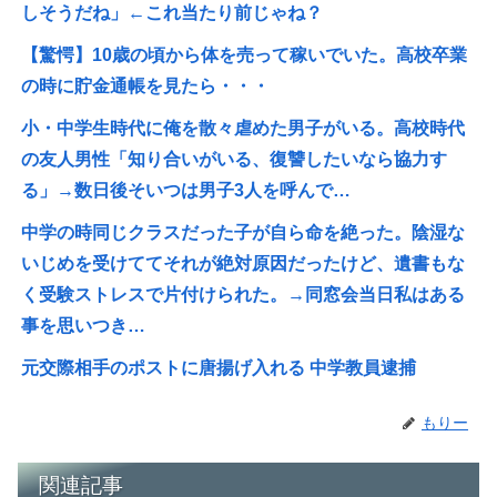
しそうだね」←これ当たり前じゃね？
【驚愕】10歳の頃から体を売って稼いでいた。高校卒業
の時に貯金通帳を見たら・・・
小・中学生時代に俺を散々虐めた男子がいる。高校時代
の友人男性「知り合いがいる、復讐したいなら協力す
る」→数日後そいつは男子3人を呼んで…
中学の時同じクラスだった子が自ら命を絶った。陰湿な
いじめを受けててそれが絶対原因だったけど、遺書もな
く受験ストレスで片付けられた。→同窓会当日私はある
事を思いつき…
元交際相手のポストに唐揚げ入れる 中学教員逮捕
もりー
関連記事