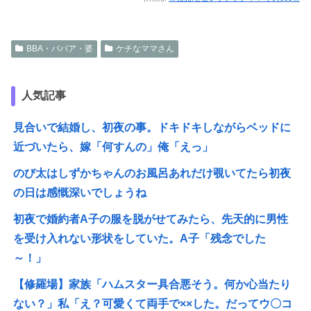
BBA・ババア・婆
ケチなママさん
人気記事
見合いで結婚し、初夜の事。ドキドキしながらベッドに
近づいたら、嫁「何すんの」俺「えっ」
のび太はしずかちゃんのお風呂あれだけ覗いてたら初夜
の日は感慨深いでしょうね
初夜で婚約者A子の服を脱がせてみたら、先天的に男性
を受け入れない形状をしていた。A子「残念でした
～！」
【修羅場】家族「ハムスター具合悪そう。何か心当たり
ない？」私「え？可愛くて両手で××した。だってウ〇コ