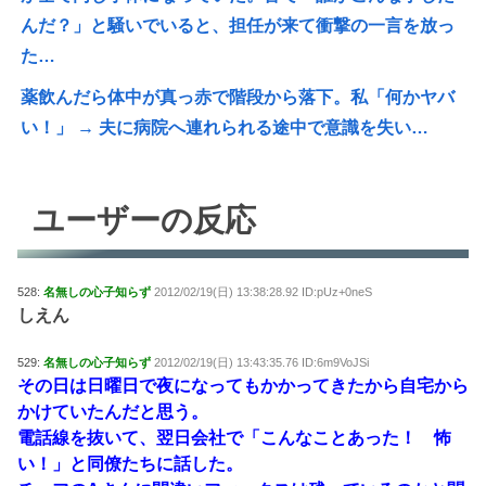
んだ？」と騒いでいると、担任が来て衝撃の一言を放っ
た…
薬飲んだら体中が真っ赤で階段から落下。私「何かヤバ
い！」 → 夫に病院へ連れられる途中で意識を失い…
ユーザーの反応
528:
名無しの心子知らず
2012/02/19(日) 13:38:28.92 ID:pUz+0neS
しえん
529:
名無しの心子知らず
2012/02/19(日) 13:43:35.76 ID:6m9VoJSi
その日は日曜日で夜になってもかかってきたから自宅から
かけていたんだと思う。
電話線を抜いて、翌日会社で「こんなことあった！ 怖
い！」と同僚たちに話した。