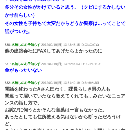
多分その女性がかけていると思う。（クビにするかしない
か寸前らしい）
その女性も子持ちで大変だからどうか警察は…ってことで
話がついた。
530:
名無しの心子知らず
2012/02/19(日) 13:43:48.15 ID:OiaGtCYa
他の建築会社にFAXしてあげたらよかったのに
531:
名無しの心子知らず
2012/02/19(日) 13:50:44.53 ID:uCuhR+CY
金がもったいない
532:
名無しの心子知らず
2012/02/19(日) 13:51:42.19 ID:6m9VoJSi
電話を終わったAさん曰わく、課長らしき男の人も
間違って届いていたなら教えてくれても…みたいなニュア
ンスの話し方で、
お詫びに伺うとかそんな言葉は一言もなかった。
あったとしても住所教える気はないから断っただろうけ
ど、