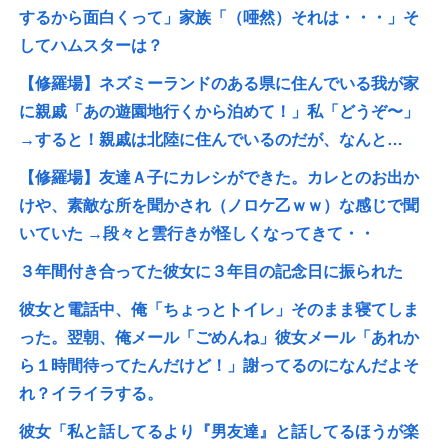
するから面白くって」家族「（唖然）それは・・・」そ
してハムスターは？
【修羅場】ネズミーランドのある県に住んでいる我が家
に親戚「あの遊園地行くから泊めて！」私「どうぞ〜」
→すると！親戚は北陸に住んでいるのだが、なんと…
【修羅場】友達Ａ子にカレシができた。カレとのお出か
けや、素敵な所を聞かされ（ノロケ乙ｗｗ）な感じで聞
いていた →段々と雲行きが怪しくなってきて・・
３年間付き合ってた彼女に３年目の記念日に振られた
彼女と電話中、俺「ちょっとトイレ」そのまま寝てしま
った。翌朝、俺メール「ごめんね」彼女メール「あれか
ら１時間待ってたんだけど！」謝ってるのになんだよそ
れ？イライラする。
彼女「私と話してるより『男友達』と話してるほうが楽