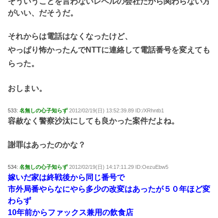
そういうことを言わないレベルの会社だから関わらない方
がいい、だそうだ。
それからは電話はなくなったけど、
やっぱり怖かったんでNTTに連絡して電話番号を変えても
らった。
おしまい。
533:
名無しの心子知らず
2012/02/19(日) 13:52:39.89 ID:/XRhntb1
容赦なく警察沙汰にしても良かった案件だよね。
謝罪はあったのかな？
534:
名無しの心子知らず
2012/02/19(日) 14:17:11.29 ID:OezuEbw5
嫁いだ家は終戦後から同じ番号で
市外局番やらなにやら多少の改変はあったが５０年ほど変
わらず
10年前からファックス兼用の飲食店