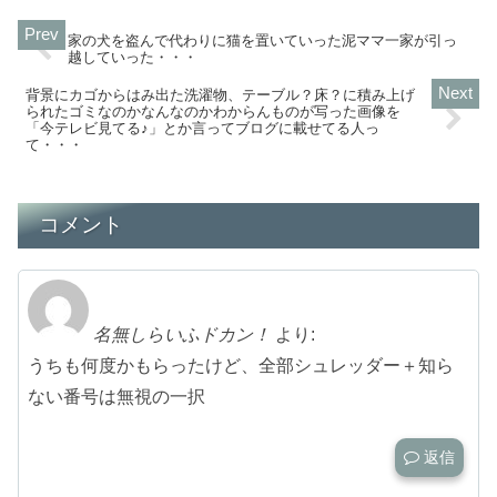
家の犬を盗んで代わりに猫を置いていった泥ママ一家が引っ
越していった・・・
背景にカゴからはみ出た洗濯物、テーブル？床？に積み上げ
られたゴミなのかなんなのかわからんものが写った画像を
「今テレビ見てる♪」とか言ってブログに載せてる人っ
て・・・
コメント
名無しらいふドカン！
より:
うちも何度かもらったけど、全部シュレッダー＋知ら
ない番号は無視の一択
返信