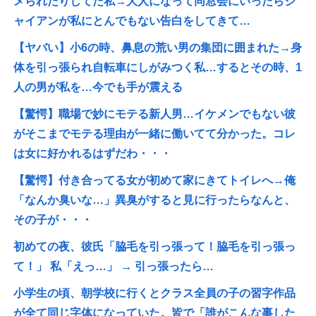
メられたりしてた私→大人になって同窓会にいったらジ
ャイアンが私にとんでもない告白をしてきて…
【ヤバい】小6の時、鼻息の荒い男の集団に囲まれた→身
体を引っ張られ自転車にしがみつく私…するとその時、1
人の男が私を…今でも手が震える
【驚愕】職場で妙にモテる新人男…イケメンでもない彼
がそこまでモテる理由が一緒に働いてて分かった。コレ
は女に好かれるはずだわ・・・
【驚愕】付き合ってる女が初めて家にきてトイレへ→俺
「なんか臭いな…」異臭がすると見に行ったらなんと、
その子が・・・
初めての夜、彼氏「脇毛を引っ張って！脇毛を引っ張っ
て！」 私「えっ…」 → 引っ張ったら…
小学生の頃、朝学校に行くとクラス全員の子の習字作品
が全て同じ字体になっていた。皆で「誰がこんな事した