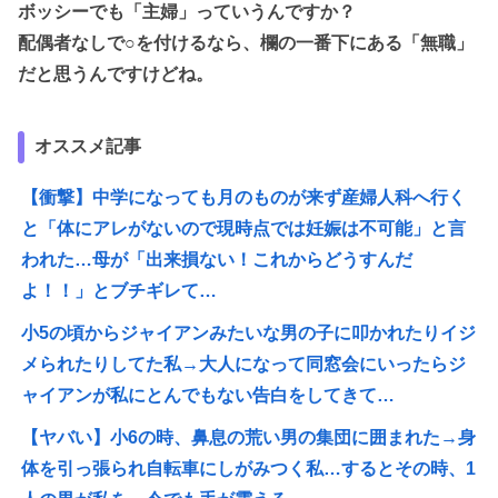
ボッシーでも「主婦」っていうんですか？
配偶者なしで○を付けるなら、欄の一番下にある「無職」
だと思うんですけどね。
オススメ記事
【衝撃】中学になっても月のものが来ず産婦人科へ行く
と「体にアレがないので現時点では妊娠は不可能」と言
われた…母が「出来損ない！これからどうすんだ
よ！！」とブチギレて…
小5の頃からジャイアンみたいな男の子に叩かれたりイジ
メられたりしてた私→大人になって同窓会にいったらジ
ャイアンが私にとんでもない告白をしてきて…
【ヤバい】小6の時、鼻息の荒い男の集団に囲まれた→身
体を引っ張られ自転車にしがみつく私…するとその時、1