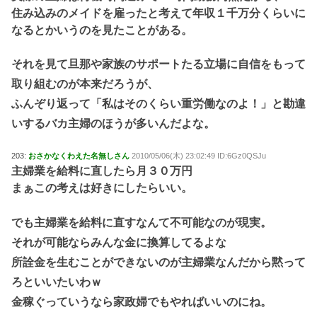
住み込みのメイドを雇ったと考えて年収１千万分くらいに
なるとかいうのを見たことがある。
それを見て旦那や家族のサポートたる立場に自信をもって
取り組むのが本来だろうが、
ふんぞり返って「私はそのくらい重労働なのよ！」と勘違
いするバカ主婦のほうが多いんだよな。
203:
おさかなくわえた名無しさん
2010/05/06(木) 23:02:49 ID:6Gz0QSJu
主婦業を給料に直したら月３０万円
まぁこの考えは好きにしたらいい。
でも主婦業を給料に直すなんて不可能なのが現実。
それが可能ならみんな金に換算してるよな
所詮金を生むことができないのが主婦業なんだから黙って
ろといいたいわｗ
金稼ぐっていうなら家政婦でもやればいいのにね。