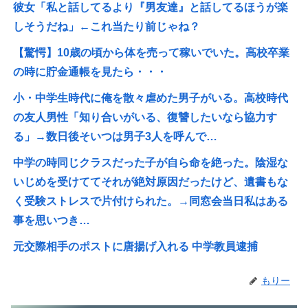
彼女「私と話してるより『男友達』と話してるほうが楽
しそうだね」←これ当たり前じゃね？
【驚愕】10歳の頃から体を売って稼いでいた。高校卒業
の時に貯金通帳を見たら・・・
小・中学生時代に俺を散々虐めた男子がいる。高校時代
の友人男性「知り合いがいる、復讐したいなら協力す
る」→数日後そいつは男子3人を呼んで…
中学の時同じクラスだった子が自ら命を絶った。陰湿な
いじめを受けててそれが絶対原因だったけど、遺書もな
く受験ストレスで片付けられた。→同窓会当日私はある
事を思いつき…
元交際相手のポストに唐揚げ入れる 中学教員逮捕
もりー