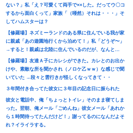
ない？」私「え？可愛くて両手で××した。だってウ〇コ
するから面白くって」家族「（唖然）それは・・・」そ
してハムスターは？
【修羅場】ネズミーランドのある県に住んでいる我が家
に親戚「あの遊園地行くから泊めて！」私「どうぞ〜」
→すると！親戚は北陸に住んでいるのだが、なんと…
【修羅場】友達Ａ子にカレシができた。カレとのお出か
けや、素敵な所を聞かされ（ノロケ乙ｗｗ）な感じで聞
いていた →段々と雲行きが怪しくなってきて・・
３年間付き合ってた彼女に３年目の記念日に振られた
彼女と電話中、俺「ちょっとトイレ」そのまま寝てしま
った。翌朝、俺メール「ごめんね」彼女メール「あれか
ら１時間待ってたんだけど！」謝ってるのになんだよそ
れ？イライラする。