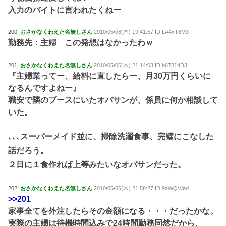
入力のバイトに言われたくねー
200:
おさかなくわえた名無しさん
2010/05/06(木) 19:41:57 ID:LA4xT8M3
勤務先：主婦 この発想はなかったわｗ
201:
おさかなくわえた名無しさん
2010/05/06(木) 21:14:03 ID:h67J14DJ
『主婦業ってー、給料に直したらー、月30万円くらいに
なるんですよねー』
職安で隣のブースにいたオバサンが、係員に何か相談して
いた。
､､､スーパーメイド並に、掃除洗濯食事、完璧にこなした
話だろう。
２日に１食作れば上等みたいなオバサンだった。
202:
おさかなくわえた名無しさん
2010/05/06(木) 21:58:27 ID:9zWQV/ed
>>201
家事全てを外注したらその金額になる・・・だったかな。
実際の主婦は待機時間込みで24時間勤務同然だから、