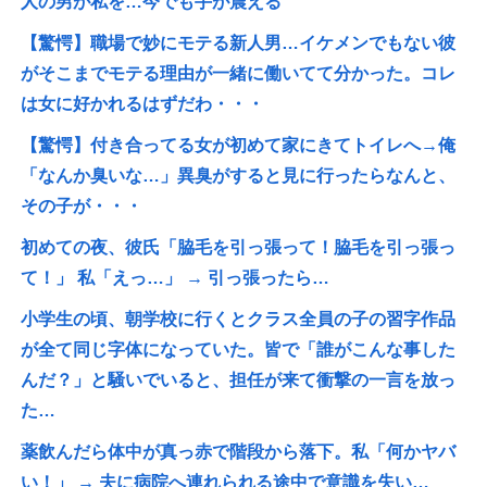
人の男が私を…今でも手が震える
【驚愕】職場で妙にモテる新人男…イケメンでもない彼
がそこまでモテる理由が一緒に働いてて分かった。コレ
は女に好かれるはずだわ・・・
【驚愕】付き合ってる女が初めて家にきてトイレへ→俺
「なんか臭いな…」異臭がすると見に行ったらなんと、
その子が・・・
初めての夜、彼氏「脇毛を引っ張って！脇毛を引っ張っ
て！」 私「えっ…」 → 引っ張ったら…
小学生の頃、朝学校に行くとクラス全員の子の習字作品
が全て同じ字体になっていた。皆で「誰がこんな事した
んだ？」と騒いでいると、担任が来て衝撃の一言を放っ
た…
薬飲んだら体中が真っ赤で階段から落下。私「何かヤバ
い！」 → 夫に病院へ連れられる途中で意識を失い…