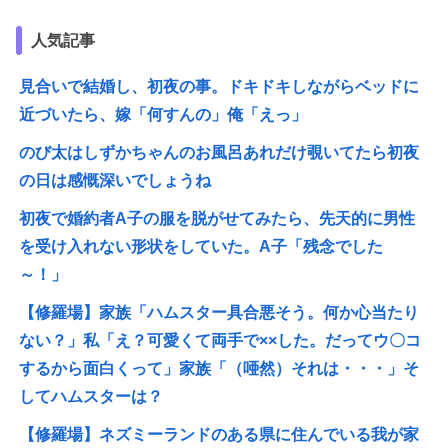
人気記事
見合いで結婚し、初夜の事。ドキドキしながらベッドに
近づいたら、嫁「何すんの」俺「えっ」
のび太はしずかちゃんのお風呂あれだけ覗いてたら初夜
の日は感慨深いでしょうね
初夜で婚約者A子の服を脱がせてみたら、先天的に男性
を受け入れない形状をしていた。A子「残念でした
～！」
【修羅場】家族「ハムスター具合悪そう。何か心当たり
ない？」私「え？可愛くて両手で××した。だってウ〇コ
するから面白くって」家族「（唖然）それは・・・」そ
してハムスターは？
【修羅場】ネズミーランドのある県に住んでいる我が家