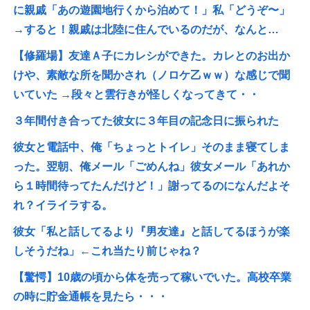
に親戚「あの遊園地行くから泊めて！」私「どうぞ〜」
→すると！親戚は北陸に住んでいるのだが、なんと…
【修羅場】友達Ａ子にカレシができた。カレとのお出か
けや、素敵な所を聞かされ（ノロケ乙ｗｗ）な感じで聞
いていた →段々と雲行きが怪しくなってきて・・
３年間付き合ってた彼女に３年目の記念日に振られた
彼女と電話中、俺「ちょっとトイレ」そのまま寝てしま
った。翌朝、俺メール「ごめんね」彼女メール「あれか
ら１時間待ってたんだけど！」謝ってるのになんだよそ
れ？イライラする。
彼女「私と話してるより『男友達』と話してるほうが楽
しそうだね」←これ当たり前じゃね？
【驚愕】10歳の頃から体を売って稼いでいた。高校卒業
の時に貯金通帳を見たら・・・