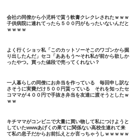
会社の同僚から小児科で貰う軟膏クレクレされたｗｗｗ
子供病院に連れてったら５００円がもったいないんだと
ｗｗｗｗ
よく行くショッ私「このカットソーそこのワゴンから掘
り出したんだ」セコ「ああもう〜それ私が前から欲しか
ったやつ。買った値段で売ってくれない？
一人暮らしの同僚にお弁当を作っている 毎回申し訳な
さそうに実費だけ５００円貰っている それを知ったセ
コママが４００円で手抜き弁当を友達に渡そうとしたｗ
ｗｗ
キチママがコンビニで大量に買い物して私につけようと
していたwwwあげくの果てに関係ない高校生連れて来
て私の息子だからお前払えとか言っちゃうしｗｗｗｗｗ