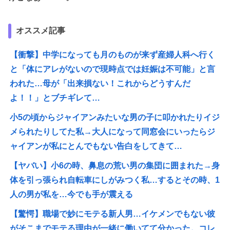
オススメ記事
【衝撃】中学になっても月のものが来ず産婦人科へ行く
と「体にアレがないので現時点では妊娠は不可能」と言
われた…母が「出来損ない！これからどうすんだ
よ！！」とブチギレて…
小5の頃からジャイアンみたいな男の子に叩かれたりイジ
メられたりしてた私→大人になって同窓会にいったらジ
ャイアンが私にとんでもない告白をしてきて…
【ヤバい】小6の時、鼻息の荒い男の集団に囲まれた→身
体を引っ張られ自転車にしがみつく私…するとその時、1
人の男が私を…今でも手が震える
【驚愕】職場で妙にモテる新人男…イケメンでもない彼
がそこまでモテる理由が一緒に働いてて分かった。コレ