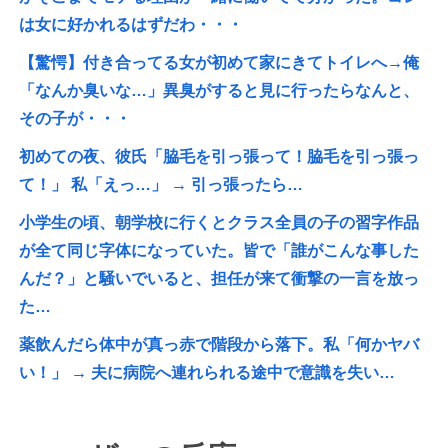
は女に好かれるはずだわ・・・
【驚愕】付き合ってる女が初めて家にきてトイレへ→俺
「なんか臭いな…」異臭がすると見に行ったらなんと、
その子が・・・
初めての夜、彼氏「脇毛を引っ張って！脇毛を引っ張っ
て！」 私「えっ…」 → 引っ張ったら…
小学生の頃、朝学校に行くとクラス全員の子の習字作品
が全て同じ字体になっていた。皆で「誰がこんな事した
んだ？」と騒いでいると、担任が来て衝撃の一言を放っ
た…
薬飲んだら体中が真っ赤で階段から落下。私「何かヤバ
い！」 → 夫に病院へ連れられる途中で意識を失い…