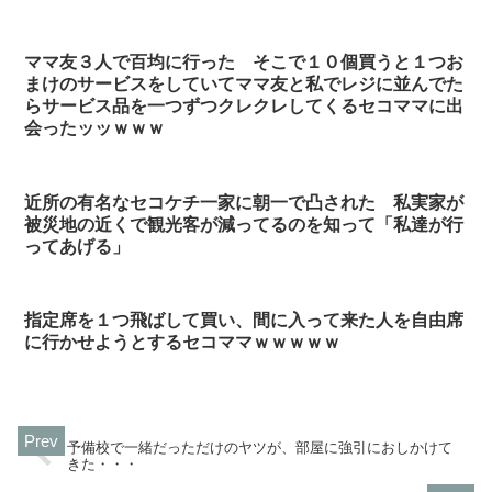
ママ友３人で百均に行った そこで１０個買うと１つお
まけのサービスをしていてママ友と私でレジに並んでた
らサービス品を一つずつクレクレしてくるセコママに出
会ったッッｗｗｗ
近所の有名なセコケチ一家に朝一で凸された 私実家が
被災地の近くで観光客が減ってるのを知って「私達が行
ってあげる」
指定席を１つ飛ばして買い、間に入って来た人を自由席
に行かせようとするセコママｗｗｗｗｗ
予備校で一緒だっただけのヤツが、部屋に強引におしかけて
きた・・・