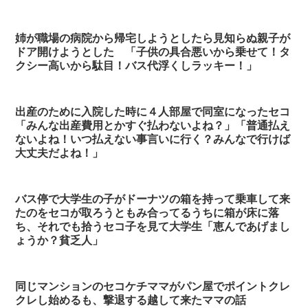
姉が職場の病院から帰宅しようとしたら見知らぬ親子が
ドア開けようとした 「子供の具合悪いから乗せて！タ
クシー高いから駄目！バス代浮くしラッキー！」
出産のために入院した時に４人部屋で同室になったセコ
「みんな出産費用とかすぐ払わないよね？」「普通払え
ないよね！いつ払えない事言いに行く？みんなで行けば
大丈夫だよね！」
バス停で大学生の子がドーナツの箱を持って乗車して来
たのをセコが取ろうともみ合ってるうちに箱が床に落
ち、それでも拾うセコ子を見て大学生「恵んであげまし
ょうか？貧乏人」
同じマンションのセコケチママがパン屋でポイントクレ
クレし始めるも、撃退する越して来たママの話