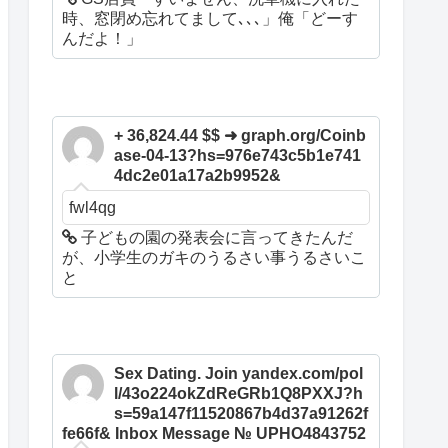
時、窓閉め忘れてまして､､､」俺「どーす
んだよ！」
+ 36,824.44 $$ ➜ graph.org/Coinb
ase-04-13?hs=976e743c5b1e741
4dc2e01a17a2b9952&
fwl4qg
子どもの園の発表会に言ってきたんだ
が、小学生のガキのうるさい事うるさいこ
と
Sex Dating. Join yandex.com/pol
l/43o224okZdReGRb1Q8PXXJ?h
s=59a147f11520867b4d37a91262f
fe66f& Inbox Message № UPHO4843752