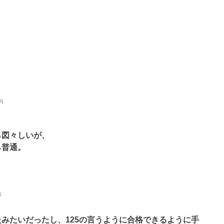
6q
ら図々しいが、
ら普通。
1
みたいだったし、125の言うように合格できるように手