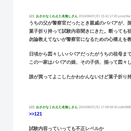
121:
おさかなくわえた名無しさん
2010/06/07(月) 15:41:17 ID:yzstz9w
うちの父が警察官だったとき親戚のババアが、
菓子折り持って試験内容聞きにきた。断っても
勿論教えてないが警察官になるための心構えを
日頃から図々しいババアだったがうちの祖母ま
この一家はババアの娘、その子供、揃って図々
誰が買ってよこしたかわかんないけど菓子折り
122:
おさかなくわえた名無しさん
2010/06/07(月) 17:08:58 ID:sdAr0ME
>>121
試験内容っていっても不正レベルか