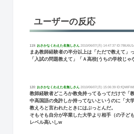
ユーザーの反応
119:
おさかなくわえた名無しさん
2010/06/07(月) 14:47:37 ID:78lU6U1
まあ教師経験者の半分以上は「ただで教えて」
「入試の問題教えて」「Ａ高校(うちの学校じゃ
120:
おさかなくわえた名無しさん
2010/06/07(月) 15:06:39 ID:fQMIFW
教師経験者どころか教免持ってるってだけで「
中高国語の免許しか持ってないというのに「大
教えろと言われたときにはぶっとんだ。
そもそも自分が卒業した大学より相手（の子ども
レベル高いしw