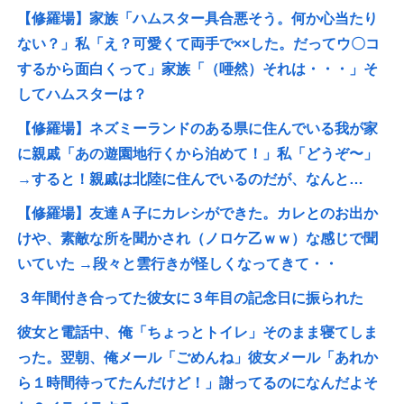
【修羅場】家族「ハムスター具合悪そう。何か心当たり
ない？」私「え？可愛くて両手で××した。だってウ〇コ
するから面白くって」家族「（唖然）それは・・・」そ
してハムスターは？
【修羅場】ネズミーランドのある県に住んでいる我が家
に親戚「あの遊園地行くから泊めて！」私「どうぞ〜」
→すると！親戚は北陸に住んでいるのだが、なんと…
【修羅場】友達Ａ子にカレシができた。カレとのお出か
けや、素敵な所を聞かされ（ノロケ乙ｗｗ）な感じで聞
いていた →段々と雲行きが怪しくなってきて・・
３年間付き合ってた彼女に３年目の記念日に振られた
彼女と電話中、俺「ちょっとトイレ」そのまま寝てしま
った。翌朝、俺メール「ごめんね」彼女メール「あれか
ら１時間待ってたんだけど！」謝ってるのになんだよそ