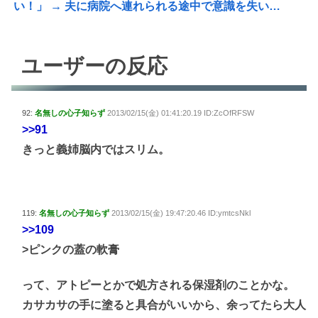
い！」 → 夫に病院へ連れられる途中で意識を失い…
ユーザーの反応
92:
名無しの心子知らず
2013/02/15(金) 01:41:20.19 ID:ZcOfRFSW
>>91
きっと義姉脳内ではスリム。
119:
名無しの心子知らず
2013/02/15(金) 19:47:20.46 ID:ymtcsNkl
>>109
>ピンクの蓋の軟膏
って、アトピーとかで処方される保湿剤のことかな。
カサカサの手に塗ると具合がいいから、余ってたら大人