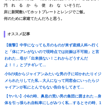
汚 れ る か ら 使 わ な いそうだ。
床に新聞敷いてホットプレートとレンジでご飯。
何のために家建てたんだろと思う。
オススメ記事
【衝撃】中学になっても月のものが来ず産婦人科へ行く
と「体にアレがないので現時点では妊娠は不可能」と言
われた…母が「出来損ない！これからどうすんだ
よ！！」とブチギレて…
小5の頃からジャイアンみたいな男の子に叩かれたりイジ
メられたりしてた私→大人になって同窓会にいったらジ
ャイアンが私にとんでもない告白をしてきて…
【ヤバい】小6の時、鼻息の荒い男の集団に囲まれた→身
体を引っ張られ自転車にしがみつく私…するとその時、1