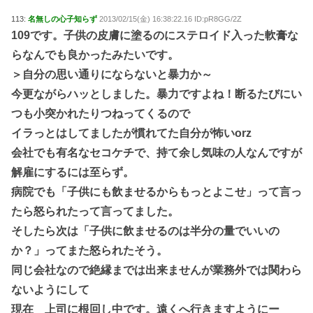
113:
名無しの心子知らず
2013/02/15(金) 16:38:22.16 ID:pR8GG/2Z
109です。子供の皮膚に塗るのにステロイド入った軟膏な
らなんでも良かったみたいです。
＞自分の思い通りにならないと暴力か～
今更ながらハッとしました。暴力ですよね！断るたびにい
つも小突かれたりつねってくるので
イラっとはしてましたが慣れてた自分が怖いorz
会社でも有名なセコケチで、持て余し気味の人なんですが
解雇にするには至らず。
病院でも「子供にも飲ませるからもっとよこせ」って言っ
たら怒られたって言ってました。
そしたら次は「子供に飲ませるのは半分の量でいいの
か？」ってまた怒られたそう。
同じ会社なので絶縁までは出来ませんが業務外では関わら
ないようにして
現在 上司に根回し中です。遠くへ行きますようにー