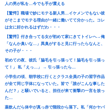
人の男が私を…今でも手が震える
【驚愕】職場で妙にモテる新人男…イケメンでもない彼
がそこまでモテる理由が一緒に働いてて分かった。コレ
は女に好かれるはずだわ・・・
【驚愕】付き合ってる女が初めて家にきてトイレへ→俺
「なんか臭いな…」異臭がすると見に行ったらなんと、
その子が・・・
初めての夜、彼氏「脇毛を引っ張って！脇毛を引っ張っ
て！」 私「えっ…」 → 引っ張ったら…
小学生の頃、朝学校に行くとクラス全員の子の習字作品
が全て同じ字体になっていた。皆で「誰がこんな事した
んだ？」と騒いでいると、担任が来て衝撃の一言を放っ
た…
薬飲んだら体中が真っ赤で階段から落下。私「何かヤバ