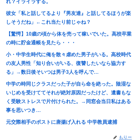
れ？イライラする。
彼女「私と話してるより『男友達』と話してるほうが楽
しそうだね」←これ当たり前じゃね？
【驚愕】10歳の頃から体を売って稼いでいた。高校卒業
の時に貯金通帳を見たら・・・
小・中学生時代に俺を散々虐めた男子がいる。高校時代
の友人男性「知り合いがいる、復讐したいなら協力す
る」→数日後そいつは男子3人を呼んで…
中学の時同じクラスだった子が自ら命を絶った。陰湿な
いじめを受けててそれが絶対原因だったけど、遺書もな
く受験ストレスで片付けられた。→同窓会当日私はある
事を思いつき…
元交際相手のポストに唐揚げ入れる 中学教員逮捕
もりー