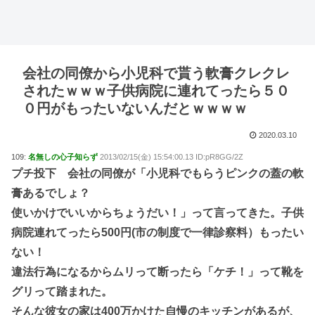
会社の同僚から小児科で貰う軟膏クレクレ
されたｗｗｗ子供病院に連れてったら５０
０円がもったいないんだとｗｗｗｗ
2020.03.10
109:
名無しの心子知らず
2013/02/15(金) 15:54:00.13 ID:pR8GG/2Z
プチ投下 会社の同僚が「小児科でもらうピンクの蓋の軟
膏あるでしょ？
使いかけでいいからちょうだい！」って言ってきた。子供
病院連れてったら500円(市の制度で一律診察料）もったい
ない！
違法行為になるからムリって断ったら「ケチ！」って靴を
グリって踏まれた。
そんな彼女の家は400万かけた自慢のキッチンがあるが、