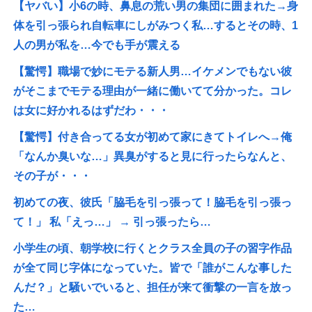
【ヤバい】小6の時、鼻息の荒い男の集団に囲まれた→身
体を引っ張られ自転車にしがみつく私…するとその時、1
人の男が私を…今でも手が震える
【驚愕】職場で妙にモテる新人男…イケメンでもない彼
がそこまでモテる理由が一緒に働いてて分かった。コレ
は女に好かれるはずだわ・・・
【驚愕】付き合ってる女が初めて家にきてトイレへ→俺
「なんか臭いな…」異臭がすると見に行ったらなんと、
その子が・・・
初めての夜、彼氏「脇毛を引っ張って！脇毛を引っ張っ
て！」 私「えっ…」 → 引っ張ったら…
小学生の頃、朝学校に行くとクラス全員の子の習字作品
が全て同じ字体になっていた。皆で「誰がこんな事した
んだ？」と騒いでいると、担任が来て衝撃の一言を放っ
た…