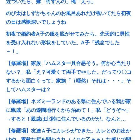
近づいたら、嫁「何すんの」俺「えっ」
のび太はしずかちゃんのお風呂あれだけ覗いてたら初夜
の日は感慨深いでしょうね
初夜で婚約者A子の服を脱がせてみたら、先天的に男性
を受け入れない形状をしていた。A子「残念でした
～！」
【修羅場】家族「ハムスター具合悪そう。何か心当たり
ない？」私「え？可愛くて両手で××した。だってウ〇コ
するから面白くって」家族「（唖然）それは・・・」そ
してハムスターは？
【修羅場】ネズミーランドのある県に住んでいる我が家
に親戚「あの遊園地行くから泊めて！」私「どうぞ〜」
→すると！親戚は北陸に住んでいるのだが、なんと…
【修羅場】友達Ａ子にカレシができた。カレとのお出か
けや、素敵な所を聞かされ（ノロケ乙ｗｗ）な感じで聞