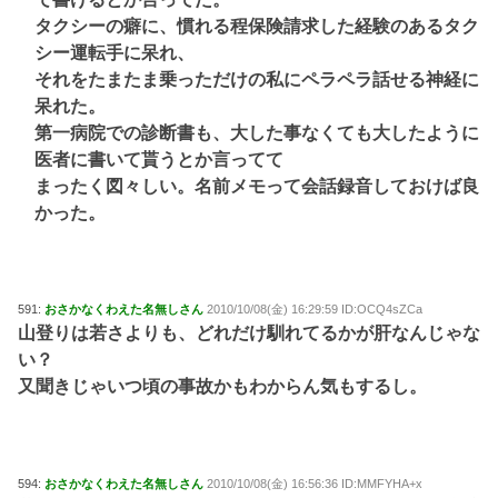
タクシーの癖に、慣れる程保険請求した経験のあるタク
シー運転手に呆れ、
それをたまたま乗っただけの私にペラペラ話せる神経に
呆れた。
第一病院での診断書も、大した事なくても大したように
医者に書いて貰うとか言ってて
まったく図々しい。名前メモって会話録音しておけば良
かった。
591:
おさかなくわえた名無しさん
2010/10/08(金) 16:29:59 ID:OCQ4sZCa
山登りは若さよりも、どれだけ馴れてるかが肝なんじゃな
い？
又聞きじゃいつ頃の事故かもわからん気もするし。
594:
おさかなくわえた名無しさん
2010/10/08(金) 16:56:36 ID:MMFYHA+x