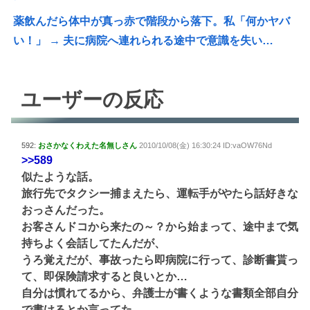
薬飲んだら体中が真っ赤で階段から落下。私「何かヤバ
い！」 → 夫に病院へ連れられる途中で意識を失い…
ユーザーの反応
592:
おさかなくわえた名無しさん
2010/10/08(金) 16:30:24 ID:vaOW76Nd
>>589
似たような話。
旅行先でタクシー捕まえたら、運転手がやたら話好きな
おっさんだった。
お客さんドコから来たの～？から始まって、途中まで気
持ちよく会話してたんだが、
うろ覚えだが、事故ったら即病院に行って、診断書貰っ
て、即保険請求すると良いとか…
自分は慣れてるから、弁護士が書くような書類全部自分
で書けるとか言ってた。