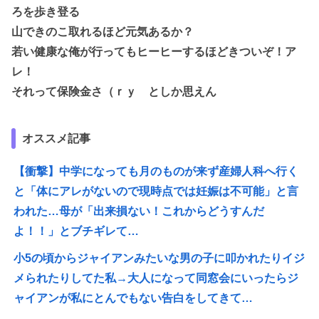
ろを歩き登る
山できのこ取れるほど元気あるか？
若い健康な俺が行ってもヒーヒーするほどきついぞ！ア
レ！
それって保険金さ（ｒｙ としか思えん
オススメ記事
【衝撃】中学になっても月のものが来ず産婦人科へ行く
と「体にアレがないので現時点では妊娠は不可能」と言
われた…母が「出来損ない！これからどうすんだ
よ！！」とブチギレて…
小5の頃からジャイアンみたいな男の子に叩かれたりイジ
メられたりしてた私→大人になって同窓会にいったらジ
ャイアンが私にとんでもない告白をしてきて…