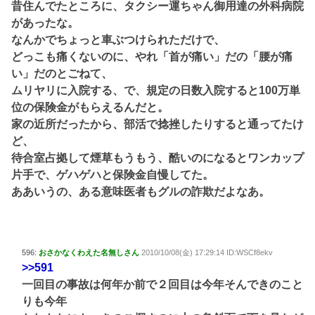
昔住んでたところに、タクシー運ちゃん御用達の外科病院
があったな。
なんかでちょっと車ぶつけられただけで、
どっこも痛くないのに、やれ「首が痛い」だの「腰が痛
い」だのとごねて、
ムリヤリに入院する、で、規定の日数入院すると100万単
位の保険金がもらえるんだと。
家の近所だったから、部活で捻挫したりすると通ってたけ
ど、
待合室占拠して煙草もうもう、酷いのになるとワンカップ
片手で、ゲハゲハと保険金自慢してた。
ああいうの、ある意味医者もグルの詐欺だよなあ。
596:
おさかなくわえた名無しさん
2010/10/08(金) 17:29:14 ID:WSCf8ekv
>>591
一回目の事故は何年か前で２回目は今年そんできのこと
りも今年