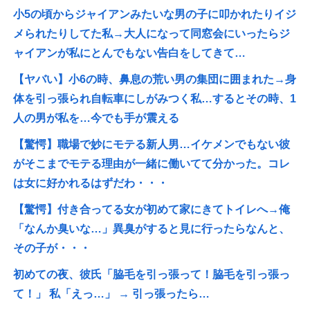
小5の頃からジャイアンみたいな男の子に叩かれたりイジ
メられたりしてた私→大人になって同窓会にいったらジ
ャイアンが私にとんでもない告白をしてきて…
【ヤバい】小6の時、鼻息の荒い男の集団に囲まれた→身
体を引っ張られ自転車にしがみつく私…するとその時、1
人の男が私を…今でも手が震える
【驚愕】職場で妙にモテる新人男…イケメンでもない彼
がそこまでモテる理由が一緒に働いてて分かった。コレ
は女に好かれるはずだわ・・・
【驚愕】付き合ってる女が初めて家にきてトイレへ→俺
「なんか臭いな…」異臭がすると見に行ったらなんと、
その子が・・・
初めての夜、彼氏「脇毛を引っ張って！脇毛を引っ張っ
て！」 私「えっ…」 → 引っ張ったら…