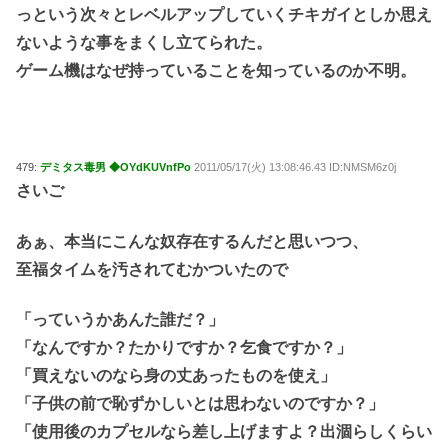
っという次々とレベルアップしていくチキガイとしか思え
ないような事をまくし立てられた。
ゲーム機はなぜ持っていることを知っているのか不明。
479:
デミタス毒男 ◆OYdKUVnfPo
2011/05/17(火) 13:08:46.43 ID:NMSM6z0j
さいご
あぁ、本当にこんな奴存在するんだと思いつつ、
至福タイムを汚されてむかついたので
「っていうかあんた誰だ？」
「なんですか？たかりですか？乞食ですか？」
「買えないのなら身の丈あったものを使え」
「子供の前で恥ずかしいとは思わないのですか？」
「使用後のカプセルなら差し上げますよ？出涸らしくらい