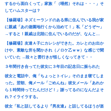
するから面白くって」家族「（唖然）それは・・・」そ
してハムスターは？
【修羅場】ネズミーランドのある県に住んでいる我が家
に親戚「あの遊園地行くから泊めて！」私「どうぞ〜」
→すると！親戚は北陸に住んでいるのだが、なんと…
【修羅場】友達Ａ子にカレシができた。カレとのお出か
けや、素敵な所を聞かされ（ノロケ乙ｗｗ）な感じで聞
いていた →段々と雲行きが怪しくなってきて・・
３年間付き合ってた彼女に３年目の記念日に振られた
彼女と電話中、俺「ちょっとトイレ」そのまま寝てしま
った。翌朝、俺メール「ごめんね」彼女メール「あれか
ら１時間待ってたんだけど！」謝ってるのになんだよそ
れ？イライラする。
彼女「私と話してるより『男友達』と話してるほうが楽