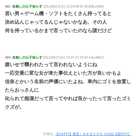
482:
名無しの心子知らず
2011/05/17(火) 13:24:49.91 ID:tb8LuX5M
若い男＝ゲーム機・ソフトをたくさん持ってると
決め込んじゃってるんじゃないかなあ、その人
何を持っているかまで言っていたのなら謎だけど
484:
名無しの心子知らず
2011/05/17(火) 13:47:47.25 ID:nJpcMKrC
腹いせで襲われたって言われないようにね
一応交番に変な女が来た事伝えといた方が良いかもよ
佳奈とかいう名前の声優にいたよね、車内にゴミを放置し
たらおっさんに
叱られて痴漢だって言ってやれば良かったって言ったゴミ
クズが。
引用元:
【ｾｺｷﾁﾏﾏ】発見！キチガイママ その12【泥ｷﾁﾏﾏ】