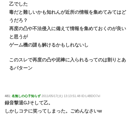
乙でした
毒だと難しいかも知れんが近所の情報を集めてみてはど
うだろ？
再度の凸や不法侵入に備えて情報を集めておくのが良い
と思うが
ゲーム機の謎も解けるかもしれないし
このスレで再度の凸や泥棒に入られるってのは割りとあ
るパターン
481:
名無しの心子知らず
2011/05/17(火) 13:13:51.48 ID:L4BDO7xl
録音撃退GJそして乙。
しかしコテに笑ってしまった。ごめんなさいw