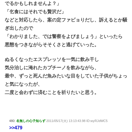
でるかもしれませんよ？」
「乞食にはそれでも贅沢だ」
などと対応したら、案の定ファビョりだし、訴えるとか騒
ぎ出したので
「わかりました、では警察をよびましょう」といったら
悪態をつきながらそそくさと逃げていった。
ぬるくなったエスプレッソを一気に飲み干し
気分治しに淹れたカプチーノを飲みながら、
最中、ずっと死んだ魚みたいな目をしていた子供がちょっ
と気になったが、
二度と会わずに済むことを祈りたいと思う。
480:
名無しの心子知らず
2011/05/17(火) 13:13:43.98 ID:wyRJdWC5
>>479