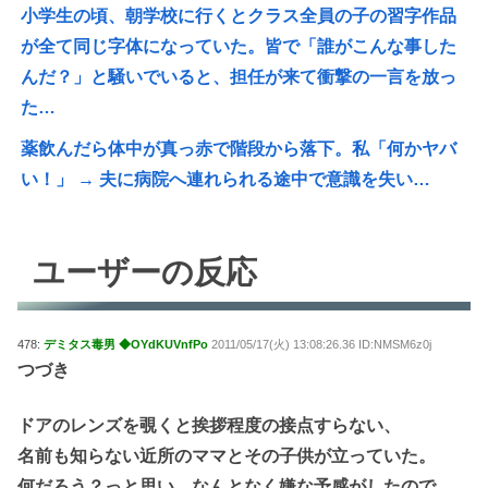
小学生の頃、朝学校に行くとクラス全員の子の習字作品
が全て同じ字体になっていた。皆で「誰がこんな事した
んだ？」と騒いでいると、担任が来て衝撃の一言を放っ
た…
薬飲んだら体中が真っ赤で階段から落下。私「何かヤバ
い！」 → 夫に病院へ連れられる途中で意識を失い…
ユーザーの反応
478:
デミタス毒男 ◆OYdKUVnfPo
2011/05/17(火) 13:08:26.36 ID:NMSM6z0j
つづき
ドアのレンズを覗くと挨拶程度の接点すらない、
名前も知らない近所のママとその子供が立っていた。
何だろう？っと思い、なんとなく嫌な予感がしたので