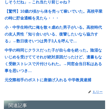
しそうだね」←これ当たり前じゃね？
【驚愕】10歳の頃から体を売って稼いでいた。高校卒業
の時に貯金通帳を見たら・・・
小・中学生時代に俺を散々虐めた男子がいる。高校時代
の友人男性「知り合いがいる、復讐したいなら協力す
る」→数日後そいつは男子3人を呼んで…
中学の時同じクラスだった子が自ら命を絶った。陰湿な
いじめを受けててそれが絶対原因だったけど、遺書もな
く受験ストレスで片付けられた。→同窓会当日私はある
事を思いつき…
元交際相手のポストに唐揚げ入れる 中学教員逮捕
もりー
関連記事