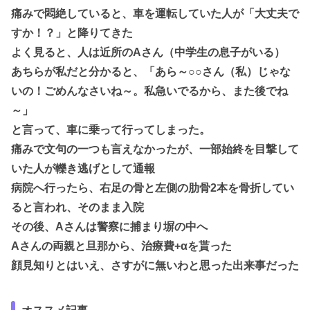
痛みで悶絶していると、車を運転していた人が「大丈夫で
すか！？」と降りてきた
よく見ると、人は近所のAさん（中学生の息子がいる）
あちらが私だと分かると、「あら～○○さん（私）じゃな
いの！ごめんなさいね～。私急いでるから、また後でね
～」
と言って、車に乗って行ってしまった。
痛みで文句の一つも言えなかったが、一部始終を目撃して
いた人が轢き逃げとして通報
病院へ行ったら、右足の骨と左側の肋骨2本を骨折してい
ると言われ、そのまま入院
その後、Aさんは警察に捕まり塀の中へ
Aさんの両親と旦那から、治療費+αを貰った
顔見知りとはいえ、さすがに無いわと思った出来事だった