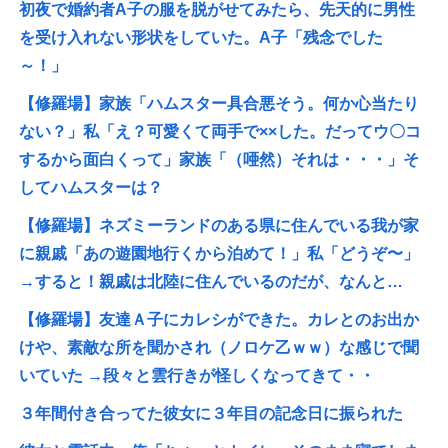
初夜で婚約者A子の服を脱がせてみたら、先天的に男性
を受け入れない形状をしていた。A子「残念でした
～！」
【修羅場】家族「ハムスター具合悪そう。何か心当たり
ない？」私「え？可愛くて両手で××した。だってウ〇コ
するから面白くって」家族「（唖然）それは・・・」そ
してハムスターは？
【修羅場】ネズミーランドのある県に住んでいる我が家
に親戚「あの遊園地行くから泊めて！」私「どうぞ〜」
→すると！親戚は北陸に住んでいるのだが、なんと…
【修羅場】友達Ａ子にカレシができた。カレとのお出か
けや、素敵な所を聞かされ（ノロケ乙ｗｗ）な感じで聞
いていた →段々と雲行きが怪しくなってきて・・
３年間付き合ってた彼女に３年目の記念日に振られた