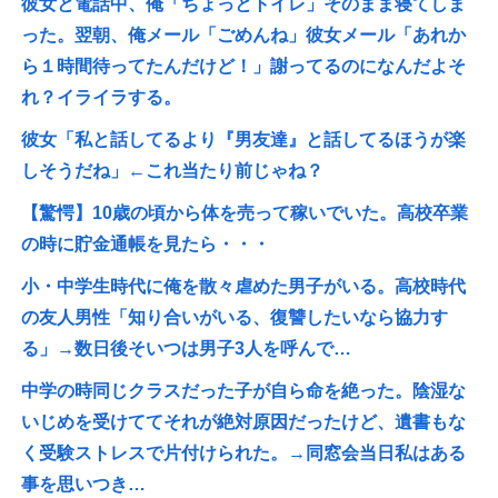
彼女と電話中、俺「ちょっとトイレ」そのまま寝てしま
った。翌朝、俺メール「ごめんね」彼女メール「あれか
ら１時間待ってたんだけど！」謝ってるのになんだよそ
れ？イライラする。
彼女「私と話してるより『男友達』と話してるほうが楽
しそうだね」←これ当たり前じゃね？
【驚愕】10歳の頃から体を売って稼いでいた。高校卒業
の時に貯金通帳を見たら・・・
小・中学生時代に俺を散々虐めた男子がいる。高校時代
の友人男性「知り合いがいる、復讐したいなら協力す
る」→数日後そいつは男子3人を呼んで…
中学の時同じクラスだった子が自ら命を絶った。陰湿な
いじめを受けててそれが絶対原因だったけど、遺書もな
く受験ストレスで片付けられた。→同窓会当日私はある
事を思いつき…