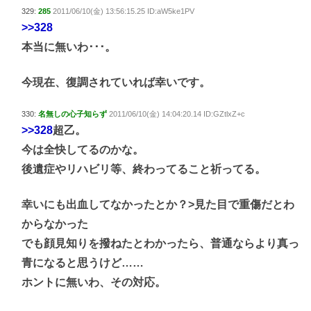
329:
285
2011/06/10(金) 13:56:15.25 ID:aW5ke1PV
>>328
本当に無いわ･･･。
今現在、復調されていれば幸いです。
330:
名無しの心子知らず
2011/06/10(金) 14:04:20.14 ID:GZtlxZ+c
>>328
超乙。
今は全快してるのかな。
後遺症やリハビリ等、終わってること祈ってる。
幸いにも出血してなかったとか？>見た目で重傷だとわ
からなかった
でも顔見知りを撥ねたとわかったら、普通ならより真っ
青になると思うけど……
ホントに無いわ、その対応。