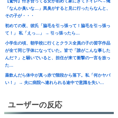
【驚愕】付き合ってる女が初めて家にきてトイレへ→俺
「なんか臭いな…」異臭がすると見に行ったらなんと、
その子が・・・
初めての夜、彼氏「脇毛を引っ張って！脇毛を引っ張っ
て！」 私「えっ…」 → 引っ張ったら…
小学生の頃、朝学校に行くとクラス全員の子の習字作品
が全て同じ字体になっていた。皆で「誰がこんな事した
んだ？」と騒いでいると、担任が来て衝撃の一言を放っ
た…
薬飲んだら体中が真っ赤で階段から落下。私「何かヤバ
い！」 → 夫に病院へ連れられる途中で意識を失い…
ユーザーの反応