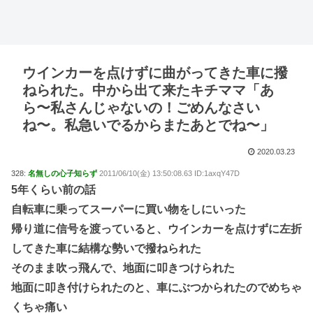
ウインカーを点けずに曲がってきた車に撥
ねられた。中から出て来たキチママ「あ
ら〜私さんじゃないの！ごめんなさい
ね〜。私急いでるからまたあとでね〜」
2020.03.23
328:
名無しの心子知らず
2011/06/10(金) 13:50:08.63 ID:1axqY47D
5年くらい前の話
自転車に乗ってスーパーに買い物をしにいった
帰り道に信号を渡っていると、ウインカーを点けずに左折
してきた車に結構な勢いで撥ねられた
そのまま吹っ飛んで、地面に叩きつけられた
地面に叩き付けられたのと、車にぶつかられたのでめちゃ
くちゃ痛い