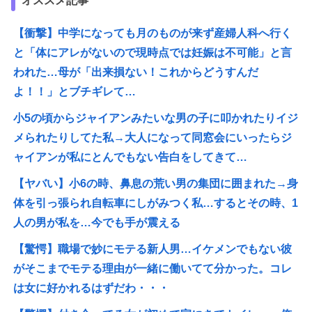
オススメ記事
【衝撃】中学になっても月のものが来ず産婦人科へ行く
と「体にアレがないので現時点では妊娠は不可能」と言
われた…母が「出来損ない！これからどうすんだ
よ！！」とブチギレて…
小5の頃からジャイアンみたいな男の子に叩かれたりイジ
メられたりしてた私→大人になって同窓会にいったらジ
ャイアンが私にとんでもない告白をしてきて…
【ヤバい】小6の時、鼻息の荒い男の集団に囲まれた→身
体を引っ張られ自転車にしがみつく私…するとその時、1
人の男が私を…今でも手が震える
【驚愕】職場で妙にモテる新人男…イケメンでもない彼
がそこまでモテる理由が一緒に働いてて分かった。コレ
は女に好かれるはずだわ・・・