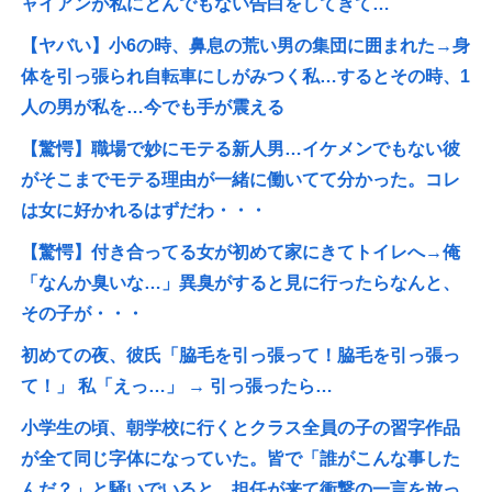
ャイアンが私にとんでもない告白をしてきて…
【ヤバい】小6の時、鼻息の荒い男の集団に囲まれた→身
体を引っ張られ自転車にしがみつく私…するとその時、1
人の男が私を…今でも手が震える
【驚愕】職場で妙にモテる新人男…イケメンでもない彼
がそこまでモテる理由が一緒に働いてて分かった。コレ
は女に好かれるはずだわ・・・
【驚愕】付き合ってる女が初めて家にきてトイレへ→俺
「なんか臭いな…」異臭がすると見に行ったらなんと、
その子が・・・
初めての夜、彼氏「脇毛を引っ張って！脇毛を引っ張っ
て！」 私「えっ…」 → 引っ張ったら…
小学生の頃、朝学校に行くとクラス全員の子の習字作品
が全て同じ字体になっていた。皆で「誰がこんな事した
んだ？」と騒いでいると、担任が来て衝撃の一言を放っ