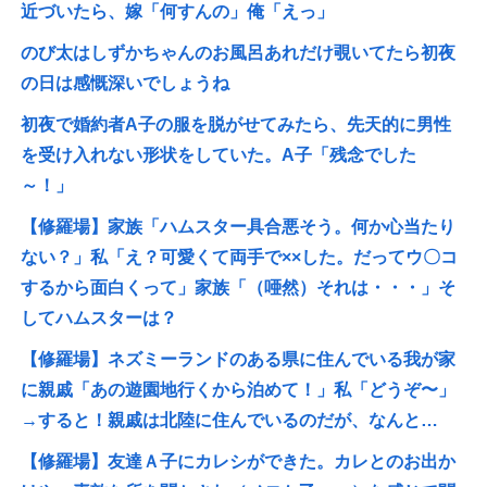
近づいたら、嫁「何すんの」俺「えっ」
のび太はしずかちゃんのお風呂あれだけ覗いてたら初夜
の日は感慨深いでしょうね
初夜で婚約者A子の服を脱がせてみたら、先天的に男性
を受け入れない形状をしていた。A子「残念でした
～！」
【修羅場】家族「ハムスター具合悪そう。何か心当たり
ない？」私「え？可愛くて両手で××した。だってウ〇コ
するから面白くって」家族「（唖然）それは・・・」そ
してハムスターは？
【修羅場】ネズミーランドのある県に住んでいる我が家
に親戚「あの遊園地行くから泊めて！」私「どうぞ〜」
→すると！親戚は北陸に住んでいるのだが、なんと…
【修羅場】友達Ａ子にカレシができた。カレとのお出か