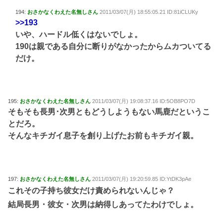
194:
おさかなくわえた名無しさん
2011/03/07(月) 18:55:05.21 ID:81iCLUKy
>>193
いや、ハードル低くはないでしょ。
190は親である自分に断りがなかったからムカついてる
だけ。
195:
おさかなくわえた名無しさん
2011/03/07(月) 19:08:37.16 ID:5OB8PO7D
そもそも長男･次男ともどうしようもない馬鹿だというこ
とだろ。
そんなキチガイ息子を創り上げたお前もキチガイ親。
197:
おさかなくわえた名無しさん
2011/03/07(月) 19:20:59.85 ID:YtDK3pAe
これその子持ち彼女だけ責められないんじゃ？
結局長男・彼女・次男は納得しあってたわけでしょ。