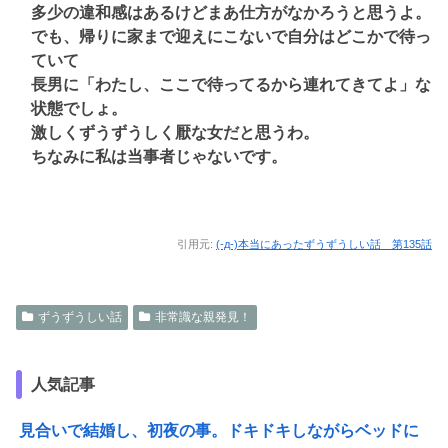
多少の違和感はあるけどまあ仕方がなかろうと思うよ。
でも、帰りに家まで迎えにこないで自分はどこかで待っ
ていて
長男に「わたし、ここで待ってるから連れてきてよ」な
状態でしょ。
激しくずうずうしく厭な女だと思うわ。
ちなみに私は当事者じゃないです。
引用元:
(-д-)本当にあったずうずうしい話 第135話
ずうずうしい話
非常識な親発見！
人気記事
見合いで結婚し、初夜の事。ドキドキしながらベッドに