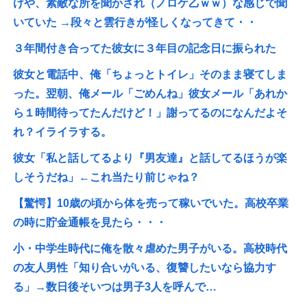
けや、素敵な所を聞かされ（ノロケ乙ｗｗ）な感じで聞
いていた →段々と雲行きが怪しくなってきて・・
３年間付き合ってた彼女に３年目の記念日に振られた
彼女と電話中、俺「ちょっとトイレ」そのまま寝てしま
った。翌朝、俺メール「ごめんね」彼女メール「あれか
ら１時間待ってたんだけど！」謝ってるのになんだよそ
れ？イライラする。
彼女「私と話してるより『男友達』と話してるほうが楽
しそうだね」←これ当たり前じゃね？
【驚愕】10歳の頃から体を売って稼いでいた。高校卒業
の時に貯金通帳を見たら・・・
小・中学生時代に俺を散々虐めた男子がいる。高校時代
の友人男性「知り合いがいる、復讐したいなら協力す
る」→数日後そいつは男子3人を呼んで…