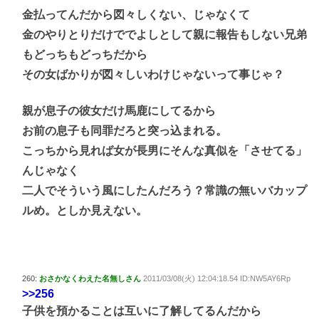
金払ってんだから図々しくない、じゃなくて
金のやりとりだけででよしとして親に報告もしない兄弟
もどっちもどっちだから
その女ばかりが図々しいわけじゃないって事じゃ？
親が息子の彼女だけ馬鹿にしてるから
お前の息子も同罪だろと突っ込まれる。
こっちから見れば女が長男にそんな真似を「させてる」
んじゃなく
二人でそういう風にしたんだろう？常識の無いバカップ
ルめ。としか見えない。
260:
おさかなくわえた名無しさん
2011/03/08(火) 12:04:18.54 ID:NW5AY6Rp
>>256
子供を預かることは互いに了解してるんだから