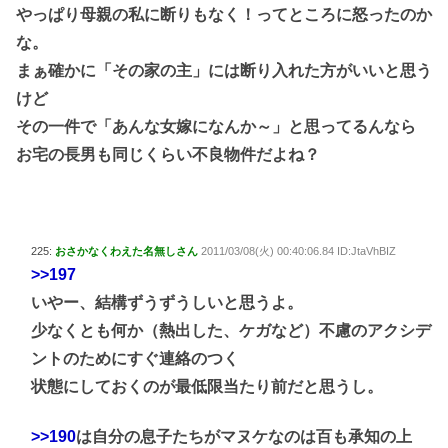
やっぱり母親の私に断りもなく！ってところに怒ったのか
な。
まぁ確かに「その家の主」には断り入れた方がいいと思う
けど
その一件で「あんな女嫁になんか～」と思ってるんなら
お宅の長男も同じくらい不良物件だよね？
225:
おさかなくわえた名無しさん
2011/03/08(火) 00:40:06.84 ID:JtaVhBIZ
>>197
いやー、結構ずうずうしいと思うよ。
少なくとも何か（熱出した、ケガなど）不慮のアクシデ
ントのためにすぐ連絡のつく
状態にしておくのが最低限当たり前だと思うし。
>>190
は自分の息子たちがマヌケなのは百も承知の上