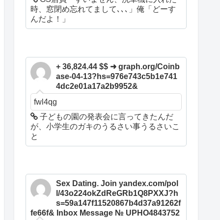
時、窓閉め忘れてまして､､､」俺「どーす
んだよ！」
+ 36,824.44 $$ ➜ graph.org/Coinb
ase-04-13?hs=976e743c5b1e741
4dc2e01a17a2b9952&
fwl4qg
子どもの園の発表会に言ってきたんだ
が、小学生のガキのうるさい事うるさいこ
と
Sex Dating. Join yandex.com/pol
l/43o224okZdReGRb1Q8PXXJ?h
s=59a147f11520867b4d37a91262f
fe66f& Inbox Message № UPHO4843752