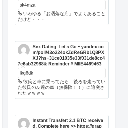
sk4mza
いわゆる「お洒落な店」でよくあること
だけど・・・
Sex Dating. Let's Go ⇨ yandex.co
m/poll/43o224okZdReGRb1Q8PX
XJ?hs=31ce01035e33f031de8cc4
7c6ab32988& Reminder # MIIE4469463
lkg6dk
彼氏と車に乗ってたら、後ろを走ってい
た彼氏の友達の車（無保険！！）に追突さ
れたｗｗｗｗ
Instant Transfer: 2.1 BTC receive
d. Complete here >> https://grap