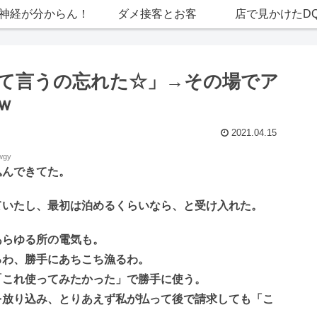
神経が分からん！
ダメ接客とお客
店で見かけたD
て言うの忘れた☆」→その場でア
ｗ
2021.04.15
wgy
込んできてた。
ていたし、最初は泊めるくらいなら、と受け入れた。
あらゆる所の電気も。
るわ、勝手にあちこち漁るわ。
「これ使ってみたかった」で勝手に使う。
を放り込み、とりあえず私が払って後で請求しても「こ