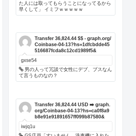
た人には取ってもらうことになってるから
早くして」 イミフｗｗｗｗｗ
Transfer 36,824.44 $$ - graph.org/
Coinbase-04-13?hs=1dfcbdde45
516687fcda8c12cd1989f5&
gxse54
男の人って冗談で女性にデブ、ブスなん
て言うものなの？
Transfer 36,824.44 USD ➡️ graph.
org/Coinbase-04-13?hs=ca0f8a9
b8e91e91891657ff099b87580&
iwjq1u
GS店員「すいません、洗車機に入れた