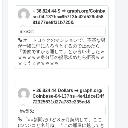
+ 36,824.44 $ ⇒ graph.org/Coinba
se-04-13?hs=95713fe42d529cf58
81d77ee8f31b725&
mkis31
オートロックのマンションで、不審な男
が一緒に中に入ろうとするので止めたら、
「警察ですから通して」とか言い出したｗ
ｗｗｗｗｗ身分証の提示求めたら拒否ｗｗ
ｗっうぇｗｗｗｗｗ
+ 36,824.44 Dollars ➡️ graph.org/
Coinbase-04-13?hs=4e41dcef34f
72325631d27a783c235ed&
hw5l5z
「○○新聞だけど３ヶ月契約して、ここ
にハンコと名前ね」「この部屋に越してき