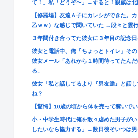
て！」私「どうぞ〜」→すると！親戚は北
【修羅場】友達Ａ子にカレシができた。カ
乙ｗｗ）な感じで聞いていた →段々と雲
３年間付き合ってた彼女に３年目の記念日
彼女と電話中、俺「ちょっとトイレ」その
彼女メール「あれから１時間待ってたんだ
る。
彼女「私と話してるより『男友達』と話し
ね？
【驚愕】10歳の頃から体を売って稼いで
小・中学生時代に俺を散々虐めた男子がい
したいなら協力する」→数日後そいつは男