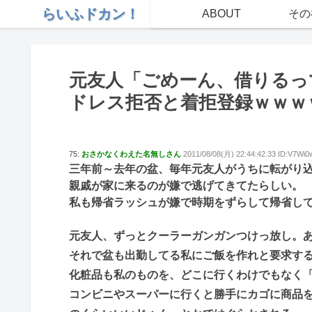
らいふドカン！
ABOUT
その
元友人「ごめーん、借りるっ
ドレス拒否と着拒登録ｗｗｗ
75:
おさかなくわえた名無しさん
2011/08/08(月) 22:44:42.33 ID:V7Wi0
三年前～去年の盆、毎年元友人がうちに転がり
親戚が家に来るのが嫌で逃げてきてたらしい。
私も帰省ラッシュが嫌で時期をずらして帰省し
元友人、ずっとクーラーガンガンつけっ放し。
それで盆も出勤してる私にご飯を作れと要求す
化粧品も私のものを、どこに行くわけでもなく
コンビニやスーパーに行くと勝手にカゴに商品