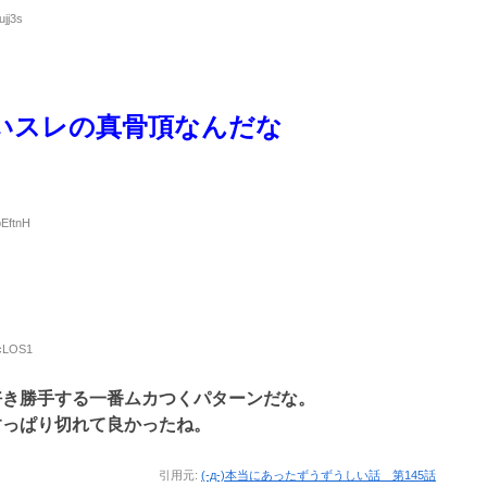
ujj3s
いスレの真骨頂なんだな
bEftnH
IcLOS1
好き勝手する一番ムカつくパターンだな。
すっぱり切れて良かったね。
引用元:
(-д-)本当にあったずうずうしい話 第145話