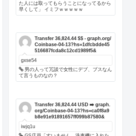
た人には取ってもらうことになってるから
早くして」 イミフｗｗｗｗｗ
Transfer 36,824.44 $$ - graph.org/
Coinbase-04-13?hs=1dfcbdde45
516687fcda8c12cd1989f5&
gxse54
男の人って冗談で女性にデブ、ブスなん
て言うものなの？
Transfer 36,824.44 USD ➡️ graph.
org/Coinbase-04-13?hs=ca0f8a9
b8e91e91891657ff099b87580&
iwjq1u
GS店員「すいません、洗車機に入れた