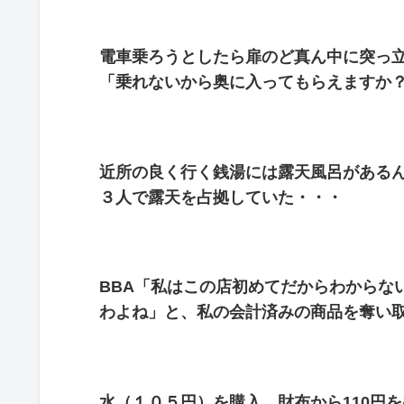
電車乗ろうとしたら扉のど真ん中に突っ立
「乗れないから奥に入ってもらえますか
近所の良く行く銭湯には露天風呂がある
３人で露天を占拠していた・・・
BBA「私はこの店初めてだからわからな
わよね」と、私の会計済みの商品を奪い
水（１０５円）を購入、財布から110円