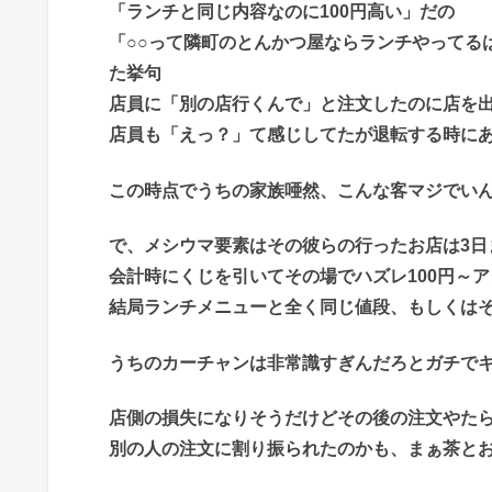
「ランチと同じ内容なのに100円高い」だの
「○○って隣町のとんかつ屋ならランチやってる
た挙句
店員に「別の店行くんで」と注文したのに店を
店員も「えっ？」て感じしてたが退転する時に
この時点でうちの家族唖然、こんな客マジでい
で、メシウマ要素はその彼らの行ったお店は3日
会計時にくじを引いてその場でハズレ100円～ア
結局ランチメニューと全く同じ値段、もしくは
うちのカーチャンは非常識すぎんだろとガチで
店側の損失になりそうだけどその後の注文やた
別の人の注文に割り振られたのかも、まぁ茶と