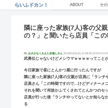
らいふドカン！
ABOUT
その
隣に座った家族(7人)客の父
の？」と聞いたら店員「この
86:
おさかなくわえた名無しさん
2013/01/02(水) 21:56:59.33 ID:FrCn
武勇伝じゃないけどメシウマｗｗｗｗってこと
今日家族で昼にとんかつ屋に行ったんですが
隣に座った家族(7人)客の父親が店員に「ランチ
店員さん「この時期ですので…けどディナーメ
それを聞いて何故かふてくされてとんかつのセ
店員が行った後「ランチやってないとか知らな
る