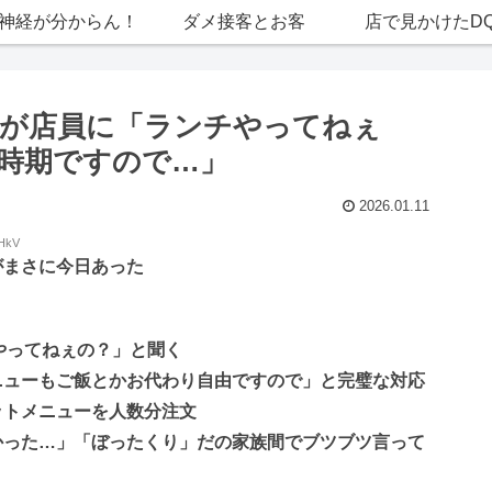
神経が分からん！
ダメ接客とお客
店で見かけたD
親が店員に「ランチやってねぇ
時期ですので…」
2026.01.11
YHkV
がまさに今日あった
やってねぇの？」と聞く
ニューもご飯とかお代わり自由ですので」と完璧な対応
ットメニューを人数分注文
かった…」「ぼったくり」だの家族間でブツブツ言って