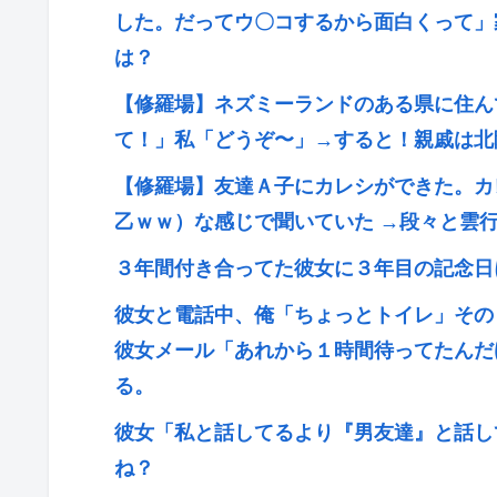
した。だってウ〇コするから面白くって」
は？
【修羅場】ネズミーランドのある県に住ん
て！」私「どうぞ〜」→すると！親戚は北
【修羅場】友達Ａ子にカレシができた。カ
乙ｗｗ）な感じで聞いていた →段々と雲
３年間付き合ってた彼女に３年目の記念日
彼女と電話中、俺「ちょっとトイレ」その
彼女メール「あれから１時間待ってたんだ
る。
彼女「私と話してるより『男友達』と話し
ね？