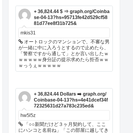
+ 36,824.44 $ ⇒ graph.org/Coinba
se-04-13?hs=95713fe42d529cf58
81d77ee8f31b725&
mkis31
オートロックのマンションで、不審な男
が一緒に中に入ろうとするので止めたら、
「警察ですから通して」とか言い出したｗ
ｗｗｗｗｗ身分証の提示求めたら拒否ｗｗ
ｗっうぇｗｗｗｗｗ
+ 36,824.44 Dollars ➡️ graph.org/
Coinbase-04-13?hs=4e41dcef34f
72325631d27a783c235ed&
hw5l5z
「○○新聞だけど３ヶ月契約して、ここ
にハンコと名前ね」「この部屋に越してき