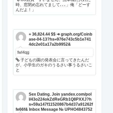
時、窓閉め忘れてまして､､､」俺「どーす
んだよ！」
+ 36,824.44 $$ ➜ graph.org/Coinb
ase-04-13?hs=976e743c5b1e741
4dc2e01a17a2b9952&
fwl4qg
子どもの園の発表会に言ってきたんだ
が、小学生のガキのうるさい事うるさいこ
と
Sex Dating. Join yandex.com/pol
l/43o224okZdReGRb1Q8PXXJ?h
s=59a147f11520867b4d37a91262f
fe66f& Inbox Message № UPHO4843752