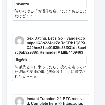
sk4mza
いわゆる「お洒落な店」でよくあること
だけど・・・
Sex Dating. Let's Go ⇨ yandex.co
m/poll/43o224okZdReGRb1Q8PX
XJ?hs=31ce01035e33f031de8cc4
7c6ab32988& Reminder # MIIE4469463
lkg6dk
彼氏と車に乗ってたら、後ろを走ってい
た彼氏の友達の車（無保険！！）に追突さ
れたｗｗｗｗ
Instant Transfer: 2.1 BTC receive
d. Complete here >> https://grap