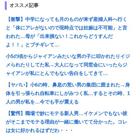
オススメ記事
【衝撃】中学になっても月のものが来ず産婦人科へ行く
と「体にアレがないので現時点では妊娠は不可能」と言
われた…母が「出来損ない！これからどうすんだ
よ！！」とブチギレて…
小5の頃からジャイアンみたいな男の子に叩かれたりイジ
メられたりしてた私→大人になって同窓会にいったらジ
ャイアンが私にとんでもない告白をしてきて…
【ヤバい】小6の時、鼻息の荒い男の集団に囲まれた→身
体を引っ張られ自転車にしがみつく私…するとその時、1
人の男が私を…今でも手が震える
【驚愕】職場で妙にモテる新人男…イケメンでもない彼
がそこまでモテる理由が一緒に働いてて分かった。コレ
は女に好かれるはずだわ・・・