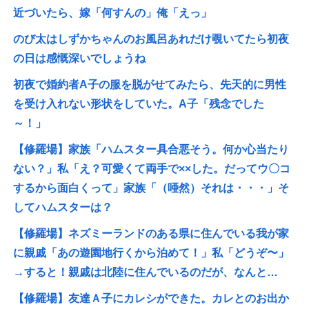
近づいたら、嫁「何すんの」俺「えっ」
のび太はしずかちゃんのお風呂あれだけ覗いてたら初夜
の日は感慨深いでしょうね
初夜で婚約者A子の服を脱がせてみたら、先天的に男性
を受け入れない形状をしていた。A子「残念でした
～！」
【修羅場】家族「ハムスター具合悪そう。何か心当たり
ない？」私「え？可愛くて両手で××した。だってウ〇コ
するから面白くって」家族「（唖然）それは・・・」そ
してハムスターは？
【修羅場】ネズミーランドのある県に住んでいる我が家
に親戚「あの遊園地行くから泊めて！」私「どうぞ〜」
→すると！親戚は北陸に住んでいるのだが、なんと…
【修羅場】友達Ａ子にカレシができた。カレとのお出か