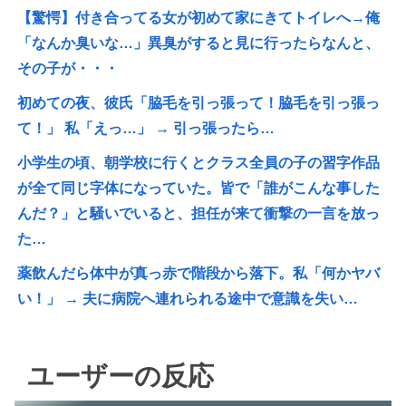
【驚愕】付き合ってる女が初めて家にきてトイレへ→俺
「なんか臭いな…」異臭がすると見に行ったらなんと、
その子が・・・
初めての夜、彼氏「脇毛を引っ張って！脇毛を引っ張っ
て！」 私「えっ…」 → 引っ張ったら…
小学生の頃、朝学校に行くとクラス全員の子の習字作品
が全て同じ字体になっていた。皆で「誰がこんな事した
んだ？」と騒いでいると、担任が来て衝撃の一言を放っ
た…
薬飲んだら体中が真っ赤で階段から落下。私「何かヤバ
い！」 → 夫に病院へ連れられる途中で意識を失い…
ユーザーの反応