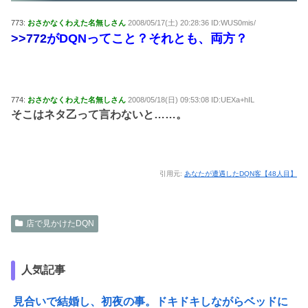
773:
おさかなくわえた名無しさん
2008/05/17(土) 20:28:36 ID:WUS0mis/
>>772
がDQNってこと？それとも、両方？
774:
おさかなくわえた名無しさん
2008/05/18(日) 09:53:08 ID:UEXa+hIL
そこはネタ乙って言わないと……。
引用元:
あなたが遭遇したDQN客【48人目】
店で見かけたDQN
人気記事
見合いで結婚し、初夜の事。ドキドキしながらベッドに