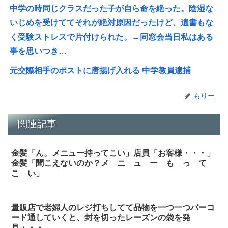
中学の時同じクラスだった子が自ら命を絶った。陰湿な
いじめを受けててそれが絶対原因だったけど、遺書もな
く受験ストレスで片付けられた。→同窓会当日私はある
事を思いつき…
元交際相手のポストに唐揚げ入れる 中学教員逮捕
もりー
関連記事
金髪「ん。メニュー持ってこい」店員「お客様・・・」
金髪「聞こえないのか？メ ニ ュ ー も っ て
こ い」
量販店で老婦人のレジ打ちしてて品物を一つ一つバーコ
ード通していくと、封を切ったレーズンの袋を発
見・・・