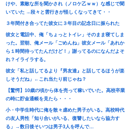
けや、素敵な所を聞かされ（ノロケ乙ｗｗ）な感じで聞
いていた →段々と雲行きが怪しくなってきて・・
３年間付き合ってた彼女に３年目の記念日に振られた
彼女と電話中、俺「ちょっとトイレ」そのまま寝てしま
った。翌朝、俺メール「ごめんね」彼女メール「あれか
ら１時間待ってたんだけど！」謝ってるのになんだよそ
れ？イライラする。
彼女「私と話してるより『男友達』と話してるほうが楽
しそうだね」←これ当たり前じゃね？
【驚愕】10歳の頃から体を売って稼いでいた。高校卒業
の時に貯金通帳を見たら・・・
小・中学生時代に俺を散々虐めた男子がいる。高校時代
の友人男性「知り合いがいる、復讐したいなら協力す
る」→数日後そいつは男子3人を呼んで…