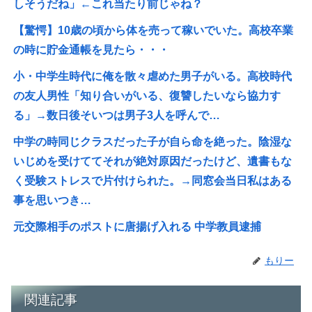
しそうだね」←これ当たり前じゃね？
【驚愕】10歳の頃から体を売って稼いでいた。高校卒業
の時に貯金通帳を見たら・・・
小・中学生時代に俺を散々虐めた男子がいる。高校時代
の友人男性「知り合いがいる、復讐したいなら協力す
る」→数日後そいつは男子3人を呼んで…
中学の時同じクラスだった子が自ら命を絶った。陰湿な
いじめを受けててそれが絶対原因だったけど、遺書もな
く受験ストレスで片付けられた。→同窓会当日私はある
事を思いつき…
元交際相手のポストに唐揚げ入れる 中学教員逮捕
もりー
関連記事