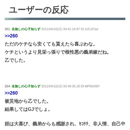
ユーザーの反応
261:
名無しの心子知らず
2011/04/10(日) 00:41:19.97 ID:1tZL87ad
>>260
ただのケチなら安くても貰えたら喜ぶわな。
ケチというより見栄っ張りで根性悪の義弟嫁だね。
乙でした。
264:
名無しの心子知らず
2011/04/10(日) 00:49:35.18 ID:MPI0AX8Y
>>260
被災地から乙でした。
結果してはGJでしょ。
姪は大喜び、義弟からも感謝され、ｾｺｹﾁ、非人情、自己中