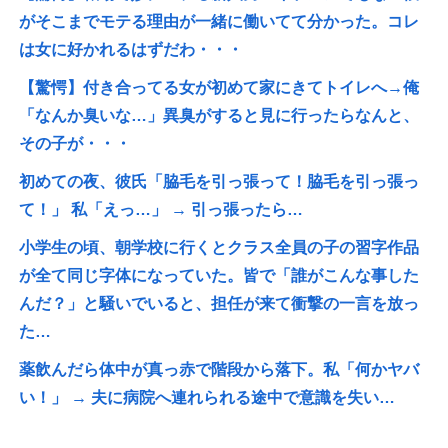
がそこまでモテる理由が一緒に働いてて分かった。コレ
は女に好かれるはずだわ・・・
【驚愕】付き合ってる女が初めて家にきてトイレへ→俺
「なんか臭いな…」異臭がすると見に行ったらなんと、
その子が・・・
初めての夜、彼氏「脇毛を引っ張って！脇毛を引っ張っ
て！」 私「えっ…」 → 引っ張ったら…
小学生の頃、朝学校に行くとクラス全員の子の習字作品
が全て同じ字体になっていた。皆で「誰がこんな事した
んだ？」と騒いでいると、担任が来て衝撃の一言を放っ
た…
薬飲んだら体中が真っ赤で階段から落下。私「何かヤバ
い！」 → 夫に病院へ連れられる途中で意識を失い…