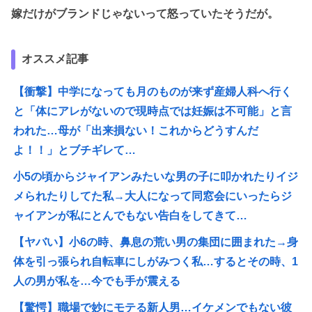
嫁だけがブランドじゃないって怒っていたそうだが。
オススメ記事
【衝撃】中学になっても月のものが来ず産婦人科へ行く
と「体にアレがないので現時点では妊娠は不可能」と言
われた…母が「出来損ない！これからどうすんだ
よ！！」とブチギレて…
小5の頃からジャイアンみたいな男の子に叩かれたりイジ
メられたりしてた私→大人になって同窓会にいったらジ
ャイアンが私にとんでもない告白をしてきて…
【ヤバい】小6の時、鼻息の荒い男の集団に囲まれた→身
体を引っ張られ自転車にしがみつく私…するとその時、1
人の男が私を…今でも手が震える
【驚愕】職場で妙にモテる新人男…イケメンでもない彼