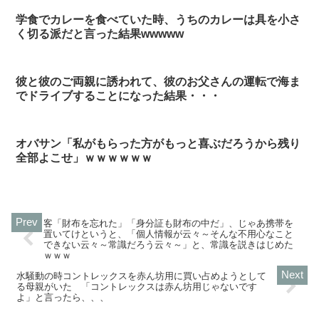
学食でカレーを食べていた時、うちのカレーは具を小さ
く切る派だと言った結果wwwww
彼と彼のご両親に誘われて、彼のお父さんの運転で海ま
でドライブすることになった結果・・・
オバサン「私がもらった方がもっと喜ぶだろうから残り
全部よこせ」ｗｗｗｗｗｗ
客「財布を忘れた」「身分証も財布の中だ」、じゃあ携帯を
置いてけというと、「個人情報が云々～そんな不用心なこと
できない云々～常識だろう云々～」と、常識を説きはじめた
ｗｗｗ
水騒動の時コントレックスを赤ん坊用に買い占めようとして
る母親がいた 「コントレックスは赤ん坊用じゃないです
よ」と言ったら、、、