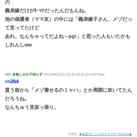
の
義弟嫁だけがｷｰｯ!!だったんだもんね。
他の保護者（ママ友）の中には「義弟嫁子さん、メゾだっ
て言ってたけど
あれ、なんちゃってだよね～pgr」と思った人もいたかも
しれんしww
265:
名無しの心子知らず
2011/04/10(日) 02:16:29.29 ID:v1tETqSw
>>264
貰う前から「メゾ着せるのミャハ」とか周囲に吹いてたん
だろうね。
なんちゅう見栄っ張り。
引用元:
★発見!せこいケチケチママ その279★