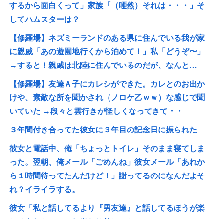
するから面白くって」家族「（唖然）それは・・・」そ
してハムスターは？
【修羅場】ネズミーランドのある県に住んでいる我が家
に親戚「あの遊園地行くから泊めて！」私「どうぞ〜」
→すると！親戚は北陸に住んでいるのだが、なんと…
【修羅場】友達Ａ子にカレシができた。カレとのお出か
けや、素敵な所を聞かされ（ノロケ乙ｗｗ）な感じで聞
いていた →段々と雲行きが怪しくなってきて・・
３年間付き合ってた彼女に３年目の記念日に振られた
彼女と電話中、俺「ちょっとトイレ」そのまま寝てしま
った。翌朝、俺メール「ごめんね」彼女メール「あれか
ら１時間待ってたんだけど！」謝ってるのになんだよそ
れ？イライラする。
彼女「私と話してるより『男友達』と話してるほうが楽