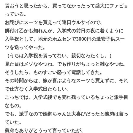
貰おうと思ったから、買ってなかったって盛大にファビョ
っている。
お詫びにスーツを買えって連日ウルサイので、
餌付け乙かも知れんが、入学式の前日の夜に着くように
入学祝として、地元のホムセンで3000円の激安子供スー
ツを送ってやった。
（うちは入学祝を貰ってない、親切なわたくし。）
見た目はメゾなやつね。でも作りがちょっと雑なやつね。
そうしたら、ものすごい怒って電話してきた。
その時間からは、嫁が喜ぶようなスーツも買えずに、それ
で仕方なく入学式出たらしい。
こっちでは、入学式後でも売れ残っているちょっと派手目
なもの。
でも、派手なので姪御ちゃんは大喜びだったと義弟は言っ
ていた。
義弟もありがとうって言っていたが、