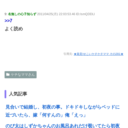
9:
名無しの心子知らず
2011/04/25(月) 22:03:53.46 ID:/smQDDLl
>>7
よく読め
引用元:
★発見!せこいケチケチママ その281★
ケチなママさん
人気記事
見合いで結婚し、初夜の事。ドキドキしながらベッドに
近づいたら、嫁「何すんの」俺「えっ」
のび太はしずかちゃんのお風呂あれだけ覗いてたら初夜