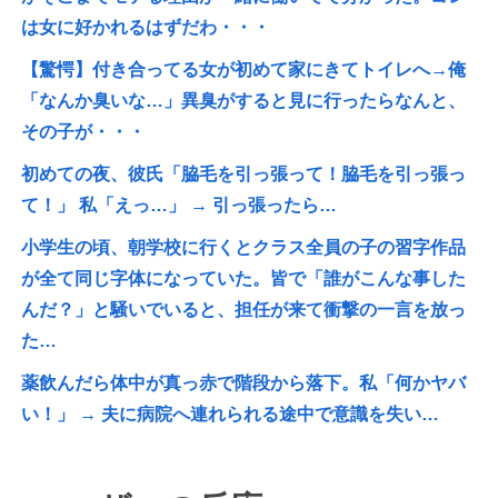
は女に好かれるはずだわ・・・
【驚愕】付き合ってる女が初めて家にきてトイレへ→俺
「なんか臭いな…」異臭がすると見に行ったらなんと、
その子が・・・
初めての夜、彼氏「脇毛を引っ張って！脇毛を引っ張っ
て！」 私「えっ…」 → 引っ張ったら…
小学生の頃、朝学校に行くとクラス全員の子の習字作品
が全て同じ字体になっていた。皆で「誰がこんな事した
んだ？」と騒いでいると、担任が来て衝撃の一言を放っ
た…
薬飲んだら体中が真っ赤で階段から落下。私「何かヤバ
い！」 → 夫に病院へ連れられる途中で意識を失い…