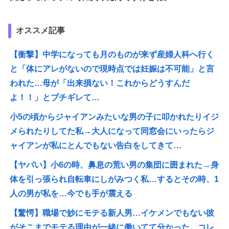
オススメ記事
【衝撃】中学になっても月のものが来ず産婦人科へ行く
と「体にアレがないので現時点では妊娠は不可能」と言
われた…母が「出来損ない！これからどうすんだ
よ！！」とブチギレて…
小5の頃からジャイアンみたいな男の子に叩かれたりイジ
メられたりしてた私→大人になって同窓会にいったらジ
ャイアンが私にとんでもない告白をしてきて…
【ヤバい】小6の時、鼻息の荒い男の集団に囲まれた→身
体を引っ張られ自転車にしがみつく私…するとその時、1
人の男が私を…今でも手が震える
【驚愕】職場で妙にモテる新人男…イケメンでもない彼
がそこまでモテる理由が一緒に働いてて分かった。コレ