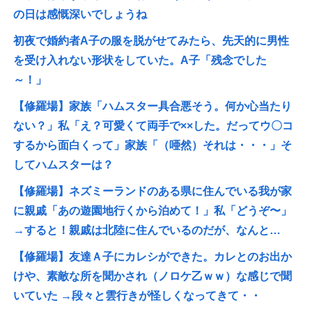
の日は感慨深いでしょうね
初夜で婚約者A子の服を脱がせてみたら、先天的に男性
を受け入れない形状をしていた。A子「残念でした
～！」
【修羅場】家族「ハムスター具合悪そう。何か心当たり
ない？」私「え？可愛くて両手で××した。だってウ〇コ
するから面白くって」家族「（唖然）それは・・・」そ
してハムスターは？
【修羅場】ネズミーランドのある県に住んでいる我が家
に親戚「あの遊園地行くから泊めて！」私「どうぞ〜」
→すると！親戚は北陸に住んでいるのだが、なんと…
【修羅場】友達Ａ子にカレシができた。カレとのお出か
けや、素敵な所を聞かされ（ノロケ乙ｗｗ）な感じで聞
いていた →段々と雲行きが怪しくなってきて・・