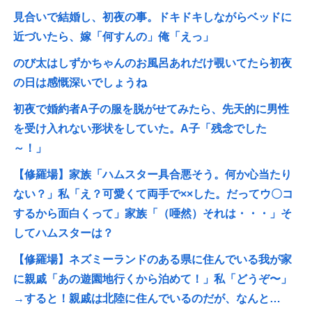
見合いで結婚し、初夜の事。ドキドキしながらベッドに
近づいたら、嫁「何すんの」俺「えっ」
のび太はしずかちゃんのお風呂あれだけ覗いてたら初夜
の日は感慨深いでしょうね
初夜で婚約者A子の服を脱がせてみたら、先天的に男性
を受け入れない形状をしていた。A子「残念でした
～！」
【修羅場】家族「ハムスター具合悪そう。何か心当たり
ない？」私「え？可愛くて両手で××した。だってウ〇コ
するから面白くって」家族「（唖然）それは・・・」そ
してハムスターは？
【修羅場】ネズミーランドのある県に住んでいる我が家
に親戚「あの遊園地行くから泊めて！」私「どうぞ〜」
→すると！親戚は北陸に住んでいるのだが、なんと…