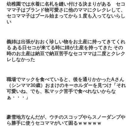
幼稚園では水着に名札を縫い付ける決まりがある セコ
ママ子はブランド物可愛さに他のママにクレクレして、
セコママ子はプール始まってから１度も入ってないらし
い
義姉は出張がおおく珍しい物をお土産に持ってきてくれ
る ある日セコが来てる時に姉が土産を持ってきた その
時のお土産は納豆で納豆苦手なセコママは二度とクレク
レしなかった
職場でマックを食べていると、後を通りかかったAさん
（シンママ30歳）おまけのキーホルダーを見つけ「それ
可愛いね、でも、私マック苦手で食べれないからな
ぁ・・・」
豪雪地方なんだが、ウチのスコップやらスノーダンプや
ら勝手に使うセコママがいて困るｗｗｗｗｗ