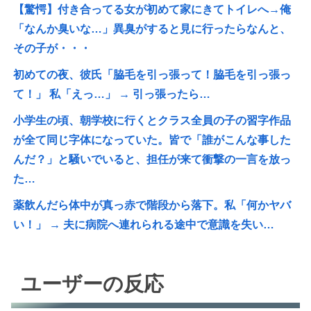
【驚愕】付き合ってる女が初めて家にきてトイレへ→俺
「なんか臭いな…」異臭がすると見に行ったらなんと、
その子が・・・
初めての夜、彼氏「脇毛を引っ張って！脇毛を引っ張っ
て！」 私「えっ…」 → 引っ張ったら…
小学生の頃、朝学校に行くとクラス全員の子の習字作品
が全て同じ字体になっていた。皆で「誰がこんな事した
んだ？」と騒いでいると、担任が来て衝撃の一言を放っ
た…
薬飲んだら体中が真っ赤で階段から落下。私「何かヤバ
い！」 → 夫に病院へ連れられる途中で意識を失い…
ユーザーの反応