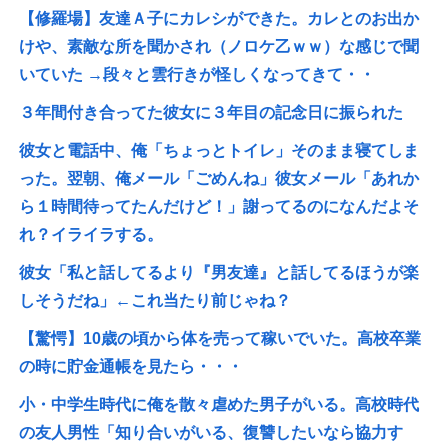
【修羅場】友達Ａ子にカレシができた。カレとのお出か
けや、素敵な所を聞かされ（ノロケ乙ｗｗ）な感じで聞
いていた →段々と雲行きが怪しくなってきて・・
３年間付き合ってた彼女に３年目の記念日に振られた
彼女と電話中、俺「ちょっとトイレ」そのまま寝てしま
った。翌朝、俺メール「ごめんね」彼女メール「あれか
ら１時間待ってたんだけど！」謝ってるのになんだよそ
れ？イライラする。
彼女「私と話してるより『男友達』と話してるほうが楽
しそうだね」←これ当たり前じゃね？
【驚愕】10歳の頃から体を売って稼いでいた。高校卒業
の時に貯金通帳を見たら・・・
小・中学生時代に俺を散々虐めた男子がいる。高校時代
の友人男性「知り合いがいる、復讐したいなら協力す