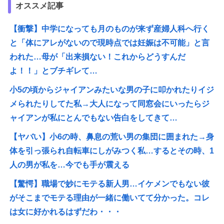
オススメ記事
【衝撃】中学になっても月のものが来ず産婦人科へ行く
と「体にアレがないので現時点では妊娠は不可能」と言
われた…母が「出来損ない！これからどうすんだ
よ！！」とブチギレて…
小5の頃からジャイアンみたいな男の子に叩かれたりイジ
メられたりしてた私→大人になって同窓会にいったらジ
ャイアンが私にとんでもない告白をしてきて…
【ヤバい】小6の時、鼻息の荒い男の集団に囲まれた→身
体を引っ張られ自転車にしがみつく私…するとその時、1
人の男が私を…今でも手が震える
【驚愕】職場で妙にモテる新人男…イケメンでもない彼
がそこまでモテる理由が一緒に働いてて分かった。コレ
は女に好かれるはずだわ・・・