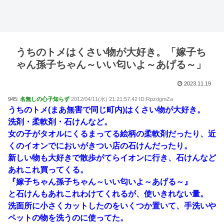
うちのトメはくさい物が大好き。「嫁子ち
ゃん孫子ちゃん～いい匂いよ～あげる～」
2023.11.19
945:
名無しの心子知らず
2012/04/11(水) 21:21:57.42 ID:RpzdgmZa
うちのトメ(まあ無害で同じ町内)はくさい物が大好き。
洗剤・柔軟剤・石けんなど。
女の子がタオルにくるまってる絵柄の柔軟剤だったり、近
くのイオンでにおいがきつい店の石けんだったり。
新しい物も大好きで散歩がてらイオンに行き、石けんなど
あれこれ買ってくる。
『嫁子ちゃん孫子ちゃん～いい匂いよ～あげる～』
と石けんもあれこれわけてくれるが、使いきれない量。
洗面所に小さくカットしたのをいくつか置いて、手洗いや
ペットの物を洗うのに使ってた。