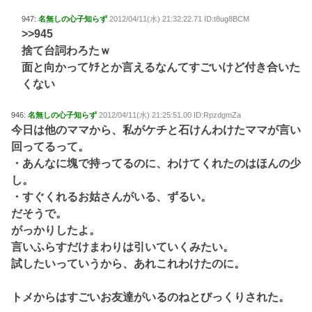
947:
名無しの心子知らず
2012/04/11(水) 21:32:22.71 ID:t8ug8BCM
>>945
捨て台詞わろたｗ
面と向かってｹﾁとか言えるなんてすごいけど付き合いた
くない
946:
名無しの心子知らず
2012/04/11(水) 21:25:51.00 ID:RpzdgmZa
今日は他のママから、私がケチと石けんわけたママが言い
回ってるって。
・あんなに塊で持ってるのに、わけてくれたのはほんの少
し。
・すぐくれるお姑さんがいる、ずるい。
だそうで。
がっかりしたよ。
言いふらすだけまわりは引いていくみたい。
試したいっていうから、あれこれわけたのに。
トメからはすごいお友達がいるのねとびっくりされた。