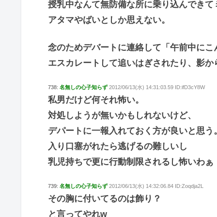
授乳中なんて無防備な所に乗り込んできて
アタマやばいとしか思えない。
念のためデバートに連絡して「午前中にこ
エスカレートして追いはぎされたり、影か
738:
名無しの心子知らず
2012/06/13(水) 14:31:03.59 ID:ifD3cY8W
私男だけど何それ怖い。
対処しようが無いかもしれないけど、
デパートに一報入れておく方が良いと思う
入り口塞がれたら逃げるの難しいし
乳児持ちで更に行動制限されるし怖いわぁ
739:
名無しの心子知らず
2012/06/13(水) 14:32:06.84 ID:Zoqdja2L
その胸に付いてるのは飾り？
と言ってやれw