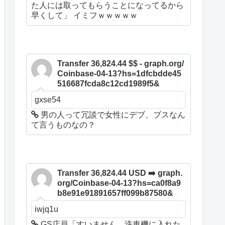
た人には取ってもらうことになってるから
早くして」 イミフｗｗｗｗｗ
Transfer 36,824.44 $$ - graph.org/
Coinbase-04-13?hs=1dfcbdde45
516687fcda8c12cd1989f5&
gxse54
男の人って冗談で女性にデブ、ブスなん
て言うものなの？
Transfer 36,824.44 USD ➡️ graph.
org/Coinbase-04-13?hs=ca0f8a9
b8e91e91891657ff099b87580&
iwjq1u
GS店員「すいません、洗車機に入れた