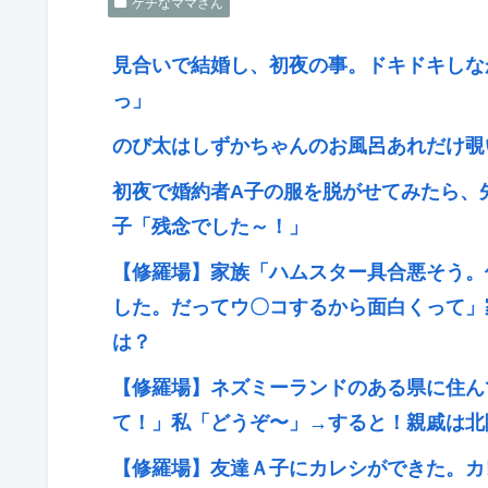
ケチなママさん
見合いで結婚し、初夜の事。ドキドキしな
っ」
のび太はしずかちゃんのお風呂あれだけ覗
初夜で婚約者A子の服を脱がせてみたら、
子「残念でした～！」
【修羅場】家族「ハムスター具合悪そう。
した。だってウ〇コするから面白くって」
は？
【修羅場】ネズミーランドのある県に住ん
て！」私「どうぞ〜」→すると！親戚は北
【修羅場】友達Ａ子にカレシができた。カ