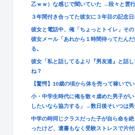
乙ｗｗ）な感じで聞いていた →段々と雲
３年間付き合ってた彼女に３年目の記念日
彼女と電話中、俺「ちょっとトイレ」その
彼女メール「あれから１時間待ってたんだ
る。
彼女「私と話してるより『男友達』と話し
ね？
【驚愕】10歳の頃から体を売って稼いで
小・中学生時代に俺を散々虐めた男子がい
したいなら協力する」→数日後そいつは男
中学の時同じクラスだった子が自ら命を絶
ったけど、遺書もなく受験ストレスで片付