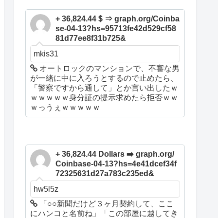
+ 36,824.44 $ ⇒ graph.org/Coinba
se-04-13?hs=95713fe42d529cf58
81d77ee8f31b725&
mkis31
オートロックのマンションで、不審な男
が一緒に中に入ろうとするので止めたら、
「警察ですから通して」とか言い出したｗ
ｗｗｗｗｗ身分証の提示求めたら拒否ｗｗ
ｗっうぇｗｗｗｗｗ
+ 36,824.44 Dollars ➡️ graph.org/
Coinbase-04-13?hs=4e41dcef34f
72325631d27a783c235ed&
hw5l5z
「○○新聞だけど３ヶ月契約して、ここ
にハンコと名前ね」「この部屋に越してき