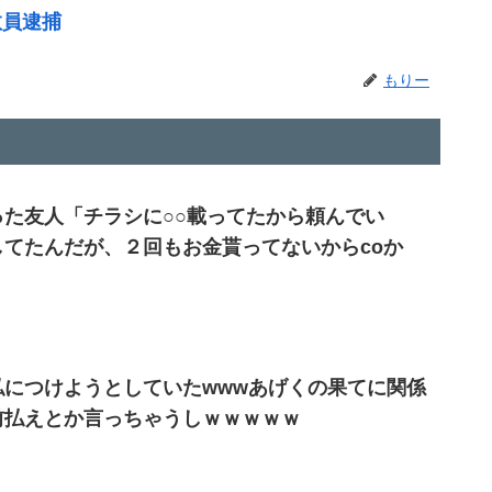
教員逮捕
もりー
た友人「チラシに○○載ってたから頼んでい
てたんだが、２回もお金貰ってないからcoか
につけようとしていたwwwあげくの果てに関係
前払えとか言っちゃうしｗｗｗｗｗ