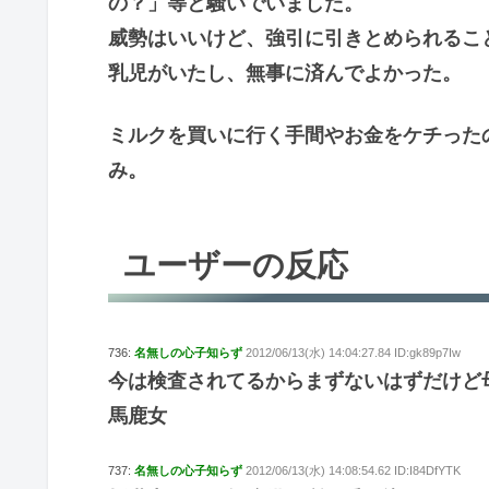
の？」等と騒いでいました。
威勢はいいけど、強引に引きとめられるこ
乳児がいたし、無事に済んでよかった。
ミルクを買いに行く手間やお金をケチった
み。
ユーザーの反応
736:
名無しの心子知らず
2012/06/13(水) 14:04:27.84 ID:gk89p7Iw
今は検査されてるからまずないはずだけど
馬鹿女
737:
名無しの心子知らず
2012/06/13(水) 14:08:54.62 ID:I84DfYTK