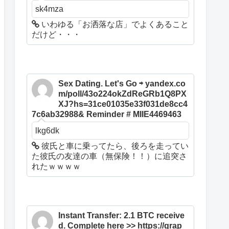
sk4mza
いわゆる「お洒落な店」でよくあること
だけど・・・
Sex Dating. Let's Go ⇨ yandex.co
m/poll/43o224okZdReGRb1Q8PX
XJ?hs=31ce01035e33f031de8cc4
7c6ab32988& Reminder # MIIE4469463
lkg6dk
彼氏と車に乗ってたら、後ろを走ってい
た彼氏の友達の車（無保険！！）に追突さ
れたｗｗｗｗ
Instant Transfer: 2.1 BTC receive
d. Complete here >> https://grap