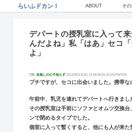
らいふドカン！
ABOUT
その
デパートの授乳室に入って来
んだよね」私「はあ」セコ「
よ」
735:
名無しの心子知らず
2012/06/13(水) 13:58:08.81 ID:VtJFWTDA
プチですが、セコに出会いました。携帯な
午前中、乳児を連れてデパートへ行きまし
その授乳室は手前にソファとオムツ交換台
ンで閉めるタイプでした。
個室に入って暫くすると、他にも人が来た