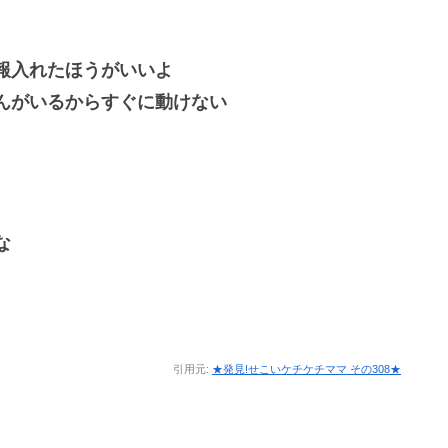
報入れたほうがいいよ
んがいるからすぐに動けない
な
引用元:
★発見!せこいケチケチママ その308★