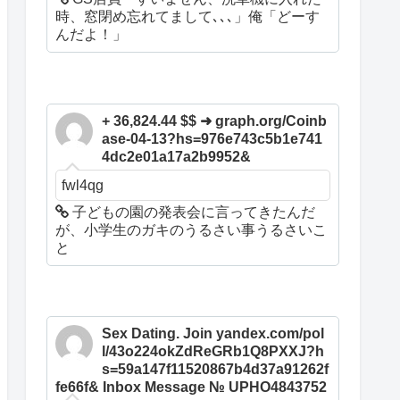
時、窓閉め忘れてまして､､､」俺「どーす
んだよ！」
+ 36,824.44 $$ ➜ graph.org/Coinb
ase-04-13?hs=976e743c5b1e741
4dc2e01a17a2b9952&
fwl4qg
子どもの園の発表会に言ってきたんだ
が、小学生のガキのうるさい事うるさいこ
と
Sex Dating. Join yandex.com/pol
l/43o224okZdReGRb1Q8PXXJ?h
s=59a147f11520867b4d37a91262f
fe66f& Inbox Message № UPHO4843752