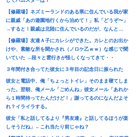
してハムスターは？
【修羅場】ネズミーランドのある県に住んでいる我が家
に親戚「あの遊園地行くから泊めて！」私「どうぞ〜」
→すると！親戚は北陸に住んでいるのだが、なんと…
【修羅場】友達Ａ子にカレシができた。カレとのお出か
けや、素敵な所を聞かされ（ノロケ乙ｗｗ）な感じで聞
いていた →段々と雲行きが怪しくなってきて・・
３年間付き合ってた彼女に３年目の記念日に振られた
彼女と電話中、俺「ちょっとトイレ」そのまま寝てしま
った。翌朝、俺メール「ごめんね」彼女メール「あれか
ら１時間待ってたんだけど！」謝ってるのになんだよそ
れ？イライラする。
彼女「私と話してるより『男友達』と話してるほうが楽
しそうだね」←これ当たり前じゃね？