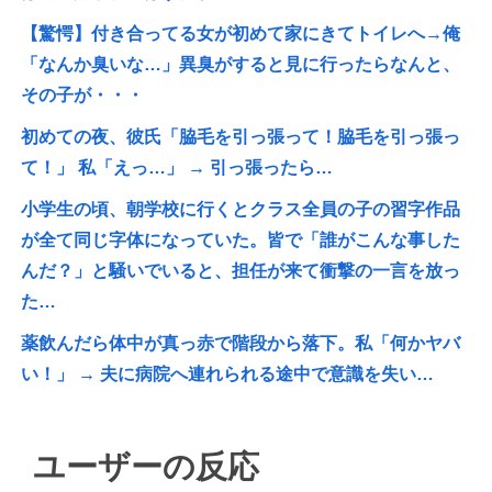
【驚愕】付き合ってる女が初めて家にきてトイレへ→俺
「なんか臭いな…」異臭がすると見に行ったらなんと、
その子が・・・
初めての夜、彼氏「脇毛を引っ張って！脇毛を引っ張っ
て！」 私「えっ…」 → 引っ張ったら…
小学生の頃、朝学校に行くとクラス全員の子の習字作品
が全て同じ字体になっていた。皆で「誰がこんな事した
んだ？」と騒いでいると、担任が来て衝撃の一言を放っ
た…
薬飲んだら体中が真っ赤で階段から落下。私「何かヤバ
い！」 → 夫に病院へ連れられる途中で意識を失い…
ユーザーの反応