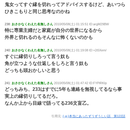
鬼女ってすぐ縁を切れってアドバイスするけど、あいつら
ひきこもりと同じ思考なのかね
238:
おさかなくわえた名無しさん
2010/05/08(土) 01:15:51 ID:argM29BW
特に専業主婦だと家庭が自分の世界になるから
外界と切れるのもそんなに怖くないのかも
240:
おさかなくわえた名無しさん
2010/05/08(土) 01:19:08 ID:+2iSXem/
すぐに縁切りしろって言う奴も
角が立つような仕返しをしろと言う奴も
どっちも頭おかしいと思う
241:
おさかなくわえた名無しさん
2010/05/08(土) 01:47:42 ID:FYPiRKIp
どっちみち、233はすでに5年も連絡を無視してるなら事
実上の縁切りしてるだろ。
なんか上から目線で語ってる236文盲乙。
引用元:
(-д-)本当にあったずうずうしい話 第122話