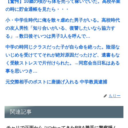
【驚愕】10歳の頃から体を売って稼いでいた。高校卒業
の時に貯金通帳を見たら・・・
小・中学生時代に俺を散々虐めた男子がいる。高校時代
の友人男性「知り合いがいる、復讐したいなら協力す
る」→数日後そいつは男子3人を呼んで…
中学の時同じクラスだった子が自ら命を絶った。陰湿な
いじめを受けててそれが絶対原因だったけど、遺書もな
く受験ストレスで片付けられた。→同窓会当日私はある
事を思いつき…
元交際相手のポストに唐揚げ入れる 中学教員逮捕
もりー
関連記事
チャリで正面からぶつかってきたBBA勝手に警察呼ん