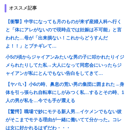
オススメ記事
【衝撃】中学になっても月のものが来ず産婦人科へ行く
と「体にアレがないので現時点では妊娠は不可能」と言
われた…母が「出来損ない！これからどうすんだ
よ！！」とブチギレて…
小5の頃からジャイアンみたいな男の子に叩かれたりイジ
メられたりしてた私→大人になって同窓会にいったらジ
ャイアンが私にとんでもない告白をしてきて…
【ヤバい】小6の時、鼻息の荒い男の集団に囲まれた→身
体を引っ張られ自転車にしがみつく私…するとその時、1
人の男が私を…今でも手が震える
【驚愕】職場で妙にモテる新人男…イケメンでもない彼
がそこまでモテる理由が一緒に働いてて分かった。コレ
は女に好かれるはずだわ・・・