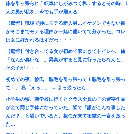
体を引っ張られ自転車にしがみつく私…するとその時、1
人の男が私を…今でも手が震える
【驚愕】職場で妙にモテる新人男…イケメンでもない彼
がそこまでモテる理由が一緒に働いてて分かった。コレ
は女に好かれるはずだわ・・・
【驚愕】付き合ってる女が初めて家にきてトイレへ→俺
「なんか臭いな…」異臭がすると見に行ったらなんと、
その子が・・・
初めての夜、彼氏「脇毛を引っ張って！脇毛を引っ張っ
て！」 私「えっ…」 → 引っ張ったら…
小学生の頃、朝学校に行くとクラス全員の子の習字作品
が全て同じ字体になっていた。皆で「誰がこんな事した
んだ？」と騒いでいると、担任が来て衝撃の一言を放っ
た…