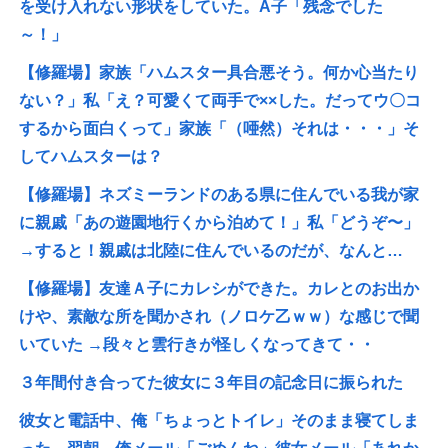
を受け入れない形状をしていた。A子「残念でした
～！」
【修羅場】家族「ハムスター具合悪そう。何か心当たり
ない？」私「え？可愛くて両手で××した。だってウ〇コ
するから面白くって」家族「（唖然）それは・・・」そ
してハムスターは？
【修羅場】ネズミーランドのある県に住んでいる我が家
に親戚「あの遊園地行くから泊めて！」私「どうぞ〜」
→すると！親戚は北陸に住んでいるのだが、なんと…
【修羅場】友達Ａ子にカレシができた。カレとのお出か
けや、素敵な所を聞かされ（ノロケ乙ｗｗ）な感じで聞
いていた →段々と雲行きが怪しくなってきて・・
３年間付き合ってた彼女に３年目の記念日に振られた
彼女と電話中、俺「ちょっとトイレ」そのまま寝てしま