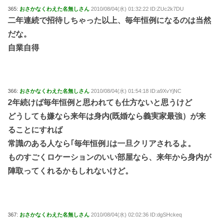
365:
おさかなくわえた名無しさん
2010/08/04(水) 01:32:22 ID:ZUc2k7DU
二年連続で招待しちゃった以上、毎年恒例になるのは当然
だな。
自業自得
366:
おさかなくわえた名無しさん
2010/08/04(水) 01:54:18 ID:a9XvYjNC
2年続けば毎年恒例と思われても仕方ないと思うけど
どうしても嫌なら来年は身内(既婚なら義実家最強）が来
ることにすれば
常識のある人なら｢毎年恒例｣は一旦クリアされるよ。
ものすごくロケーションのいい部屋なら、来年から身内が
陣取ってくれるかもしれないけど。
367:
おさかなくわえた名無しさん
2010/08/04(水) 02:02:36 ID:dgSHckeq