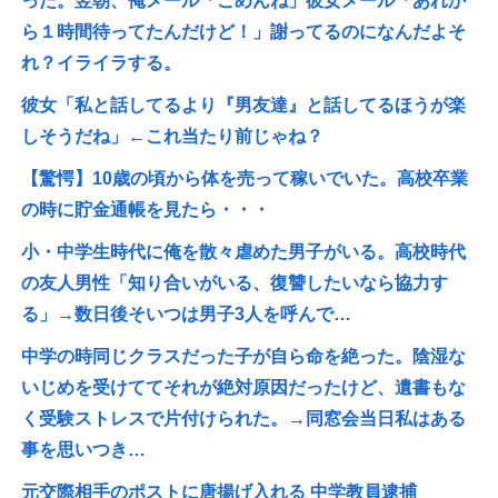
った。翌朝、俺メール「ごめんね」彼女メール「あれか
ら１時間待ってたんだけど！」謝ってるのになんだよそ
れ？イライラする。
彼女「私と話してるより『男友達』と話してるほうが楽
しそうだね」←これ当たり前じゃね？
【驚愕】10歳の頃から体を売って稼いでいた。高校卒業
の時に貯金通帳を見たら・・・
小・中学生時代に俺を散々虐めた男子がいる。高校時代
の友人男性「知り合いがいる、復讐したいなら協力す
る」→数日後そいつは男子3人を呼んで…
中学の時同じクラスだった子が自ら命を絶った。陰湿な
いじめを受けててそれが絶対原因だったけど、遺書もな
く受験ストレスで片付けられた。→同窓会当日私はある
事を思いつき…
元交際相手のポストに唐揚げ入れる 中学教員逮捕