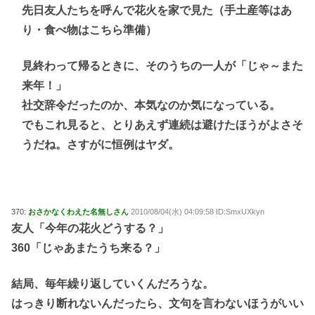
先日友人たちを呼んで花火を家で見た（手土産等はあ
り・食べ物はこちら準備）
見終わって帰るときに、そのうちの一人が「じゃ～また
来年！」
社交辞令だったのか、本気なのか気になっている。
でもこれ見ると、とりあえず連続は避けたほうがよさそ
うだね。さすがに恒例はヤダ。
370:
おさかなくわえた名無しさん
2010/08/04(水) 04:09:58 ID:SmxUXkyn
友人「今年の花火どうする？」
360「じゃあまたうち来る？」
結局、毎年繰り返していくんだろうな。
はっきり断れないんだったら、文句を言わないほうがいい