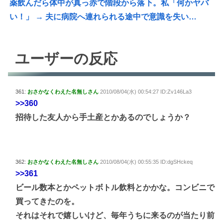
薬飲んだら体中が真っ赤で階段から落下。私「何かヤバ
い！」 → 夫に病院へ連れられる途中で意識を失い…
ユーザーの反応
361:
おさかなくわえた名無しさん
2010/08/04(水) 00:54:27 ID:Zv146La3
>>360
招待した友人から手土産とかあるのでしょうか？
362:
おさかなくわえた名無しさん
2010/08/04(水) 00:55:35 ID:dgSHckeq
>>361
ビール数本とかペットボトル飲料とかかな。コンビニで
買ってきたのを。
それはそれで嬉しいけど、毎年うちに来るのが当たり前