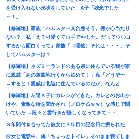
を受け入れない形状をしていた。A子「残念でした
～！」
【修羅場】家族「ハムスター具合悪そう。何か心当たり
ない？」私「え？可愛くて両手で××した。だってウ〇コ
するから面白くって」家族「（唖然）それは・・・」そ
してハムスターは？
【修羅場】ネズミーランドのある県に住んでいる我が家
に親戚「あの遊園地行くから泊めて！」私「どうぞ〜」
→すると！親戚は北陸に住んでいるのだが、なんと…
【修羅場】友達Ａ子にカレシができた。カレとのお出か
けや、素敵な所を聞かされ（ノロケ乙ｗｗ）な感じで聞
いていた →段々と雲行きが怪しくなってきて・・
３年間付き合ってた彼女に３年目の記念日に振られた
彼女と電話中、俺「ちょっとトイレ」そのまま寝てしま