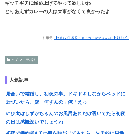
ギッチギチに締め上げてやって欲しいわ
とりあえずカレーの人は大事がなくて良かったよ
引用元:
【ｾｺｷﾁﾏﾏ】発見！キチガイママ その20【泥ｷﾁﾏﾏ】
キチママ登場！
人気記事
見合いで結婚し、初夜の事。ドキドキしながらベッドに
近づいたら、嫁「何すんの」俺「えっ」
のび太はしずかちゃんのお風呂あれだけ覗いてたら初夜
の日は感慨深いでしょうね
初夜で婚約者A子の服を脱がせてみたら、先天的に男性