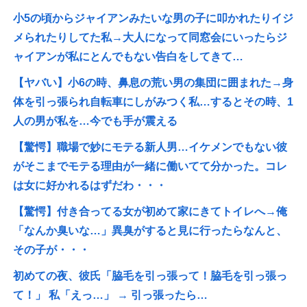
小5の頃からジャイアンみたいな男の子に叩かれたりイジ
メられたりしてた私→大人になって同窓会にいったらジ
ャイアンが私にとんでもない告白をしてきて…
【ヤバい】小6の時、鼻息の荒い男の集団に囲まれた→身
体を引っ張られ自転車にしがみつく私…するとその時、1
人の男が私を…今でも手が震える
【驚愕】職場で妙にモテる新人男…イケメンでもない彼
がそこまでモテる理由が一緒に働いてて分かった。コレ
は女に好かれるはずだわ・・・
【驚愕】付き合ってる女が初めて家にきてトイレへ→俺
「なんか臭いな…」異臭がすると見に行ったらなんと、
その子が・・・
初めての夜、彼氏「脇毛を引っ張って！脇毛を引っ張っ
て！」 私「えっ…」 → 引っ張ったら…