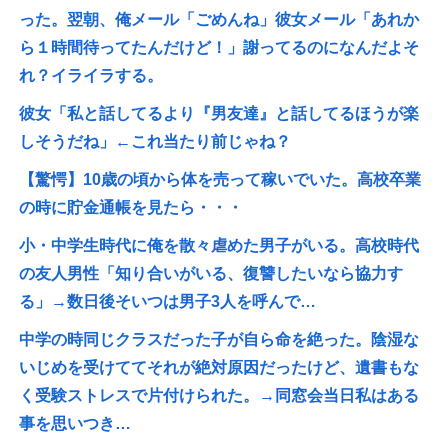
った。翌朝、俺メール「ごめんね」彼女メール「あれか
ら１時間待ってたんだけど！」謝ってるのになんだよそ
れ？イライラする。
彼女「私と話してるより『男友達』と話してるほうが楽
しそうだね」←これ当たり前じゃね？
【驚愕】10歳の頃から体を売って稼いでいた。高校卒業
の時に貯金通帳を見たら・・・
小・中学生時代に俺を散々虐めた男子がいる。高校時代
の友人男性「知り合いがいる、復讐したいなら協力す
る」→数日後そいつは男子3人を呼んで…
中学の時同じクラスだった子が自ら命を絶った。陰湿な
いじめを受けててそれが絶対原因だったけど、遺書もな
く受験ストレスで片付けられた。→同窓会当日私はある
事を思いつき…