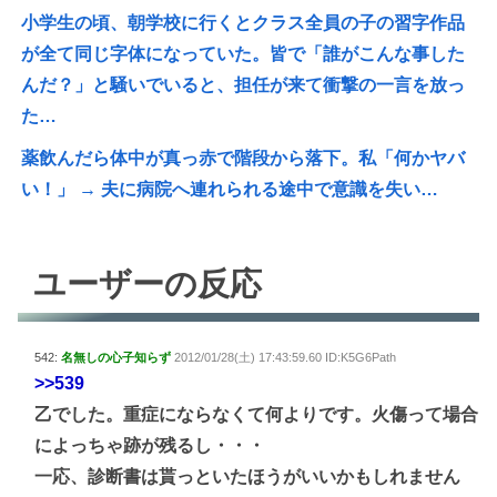
小学生の頃、朝学校に行くとクラス全員の子の習字作品
が全て同じ字体になっていた。皆で「誰がこんな事した
んだ？」と騒いでいると、担任が来て衝撃の一言を放っ
た…
薬飲んだら体中が真っ赤で階段から落下。私「何かヤバ
い！」 → 夫に病院へ連れられる途中で意識を失い…
ユーザーの反応
542:
名無しの心子知らず
2012/01/28(土) 17:43:59.60 ID:K5G6Path
>>539
乙でした。重症にならなくて何よりです。火傷って場合
によっちゃ跡が残るし・・・
一応、診断書は貰っといたほうがいいかもしれません